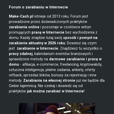
Forum o zarabianiu w Internecie
Make-Cash.pl
istnieje od 2013 roku. Forum jest
prowadzone przez doświadczonych praktyków
zarabiania online
i pozostaje w czołówce witryn
promujących
pracę w Internecie
bez wychodzenia z
domu. Każdy znajdzie tutaj swój
sposób i pomysł na
zarabianie
aktualny w 2026 roku
. Dowiesz się czym
jest
zarabianie w
Internecie
. Znajdziesz tu wszystko o
pracy zdalnej
, kalendarium eventów branżowych i
sprawdzone metody na
darmowe zarabianie i pracę w
domu
- afiliacja, e-commerce, freelancing, kryptowaluty,
sztuczna inteligencja, płatne zadania, ankiety, oferty
refback, sprzedaż linków, bonusy za rejestrację i inne
metody.
Zarabiania na własnej stronie
już nie będzie dla
Ciebie tajemnicą. Nie czekaj i dowiedz się od
praktyków
jak można zarabiać w Internecie
!