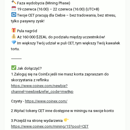
Faza wydobycia (Mining Phase)
19 czerwca (16:00) – 22 czerwca (16:00) (UTC+8)
Twoje CET pracują dla Ciebie – bez tradowania, bez stresu,
tylko pasywny zysk!
Pula nagród
Aż 160 000 $ZEAL do podziału między uczestników!
Im większy Twój udział w puli CET, tym większy Twój kawałek
tortu.
⸻
Jak dołączyć?
1.Zaloguj się na CoinEx jeśli nie masz konta zapraszam do
skorzystania z reflinku
https://www.coinex.com/newbie?
channel=newbie&refer_code=mw8yp
Czysty -
https://www.coinex.com/
2.Wpłać tokeny CET inne dostępne w miningu na swoje konto
3.Przejdź na stronę wydarzenia
https://www.coinex.com/mining/15?pool=CET