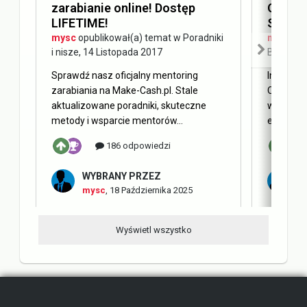
zarabianie online! Dostęp
Optimi
LIFETIME!
SEO
mysc
opublikował(a) temat w
Poradniki
mysc
opu
i nisze
,
14 Listopada 2017
Blog Ma
Sprawdź nasz oficjalny mentoring
Internet 
zarabiania na Make-Cash.pl. Stale
Obecnie 
aktualizowane poradniki, skuteczne
w oderwa
metody i wsparcie mentorów...
elementy 
186 odpowiedzi
WYBRANY PRZEZ
W
mysc
,
18 Października 2025
m
Wyświetl wszystko