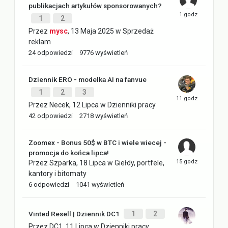
publikacjach artykułów sponsorowanych?
1
2
Przez
mysc
,
13 Maja 2025
w
Sprzedaż
reklam
24
odpowiedzi
9776
wyświetleń
Dziennik ERO - modelka AI na fanvue
1
2
3
Przez
Necek
,
12 Lipca
w
Dzienniki pracy
42
odpowiedzi
2718
wyświetleń
Zoomex - Bonus 50$ w BTC i wiele wiecej -
promocja do końca lipca!
Przez
Szparka
,
18 Lipca
w
Giełdy, portfele,
kantory i bitomaty
6
odpowiedzi
1041
wyświetleń
Vinted Resell | Dziennik DC1
1
2
Przez
DC1
,
11 Lipca
w
Dzienniki pracy