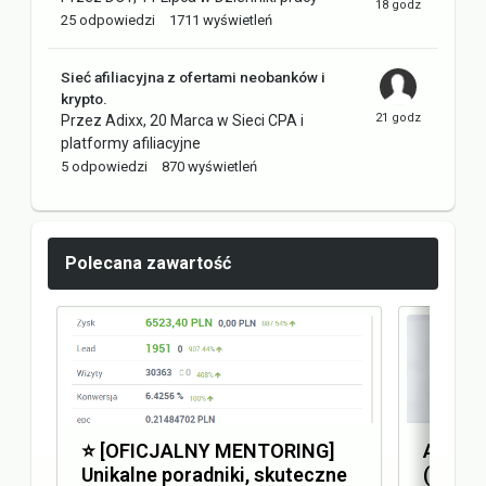
25
odpowiedzi
1711
wyświetleń
Sieć afiliacyjna z ofertami neobanków i
krypto.
Przez
Adixx
,
20 Marca
w
Sieci CPA i
platformy afiliacyjne
5
odpowiedzi
870
wyświetleń
Polecana zawartość
⭐️ [OFICJALNY MENTORING]
Answer
Unikalne poradniki, skuteczne
(AEO) 