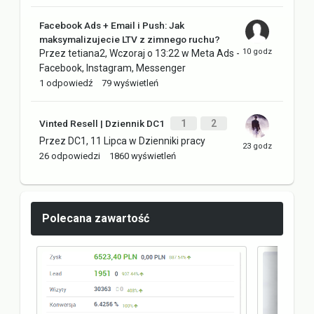
Facebook Ads + Email i Push: Jak
maksymalizujecie LTV z zimnego ruchu?
Przez
tetiana2
,
Wczoraj o 13:22
w
Meta Ads -
Facebook, Instagram, Messenger
1
odpowiedź
79
wyświetleń
Vinted Resell | Dziennik DC1
1
2
Przez
DC1
,
11 Lipca
w
Dzienniki pracy
26
odpowiedzi
1860
wyświetleń
Polecana zawartość