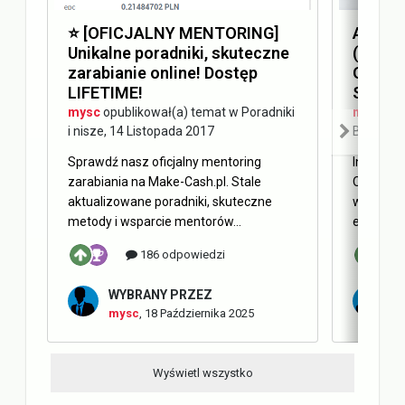
⭐️ [OFICJALNY MENTORING]
Answer
Unikalne poradniki, skuteczne
(AEO) 
zarabianie online! Dostęp
Optimi
LIFETIME!
SEO
mysc
opublikował(a) temat w
Poradniki
mysc
opu
i nisze
,
14 Listopada 2017
Blog Ma
Sprawdź nasz oficjalny mentoring
Internet 
zarabiania na Make-Cash.pl. Stale
Obecnie 
aktualizowane poradniki, skuteczne
w oderwa
metody i wsparcie mentorów...
elementy 
186 odpowiedzi
WYBRANY PRZEZ
W
mysc
,
18 Października 2025
m
Wyświetl wszystko