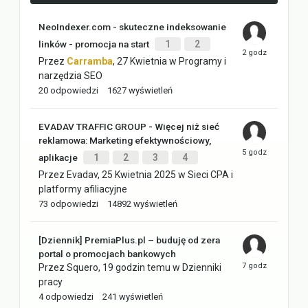
NeoIndexer.com - skuteczne indeksowanie
linków - promocja na start
1
2
Przez
Carramba
,
27 Kwietnia
w
Programy i
narzędzia SEO
20
odpowiedzi
1627
wyświetleń
EVADAV TRAFFIC GROUP - Więcej niż sieć
reklamowa: Marketing efektywnościowy,
aplikacje
1
2
3
4
Przez
Evadav
,
25 Kwietnia 2025
w
Sieci CPA i
platformy afiliacyjne
73
odpowiedzi
14892
wyświetleń
[Dziennik] PremiaPlus.pl – buduję od zera
portal o promocjach bankowych
Przez
Squero
,
19 godzin temu
w
Dzienniki
pracy
4
odpowiedzi
241
wyświetleń