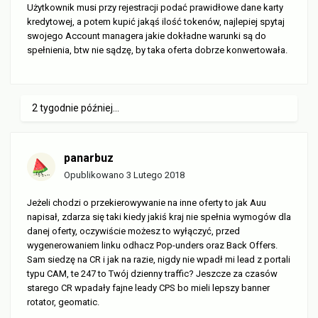
Użytkownik musi przy rejestracji podać prawidłowe dane karty
kredytowej, a potem kupić jakąś ilość tokenów, najlepiej spytaj
swojego Account managera jakie dokładne warunki są do
spełnienia, btw nie sądzę, by taka oferta dobrze konwertowała.
2 tygodnie później...
panarbuz
Opublikowano
3 Lutego 2018
Jeżeli chodzi o przekierowywanie na inne oferty to jak Auu
napisał, zdarza się taki kiedy jakiś kraj nie spełnia wymogów dla
danej oferty, oczywiście możesz to wyłączyć, przed
wygenerowaniem linku odhacz Pop-unders oraz Back Offers.
Sam siedzę na CR i jak na razie, nigdy nie wpadł mi lead z portali
typu CAM, te 247 to Twój dzienny traffic? Jeszcze za czasów
starego CR wpadały fajne leady CPS bo mieli lepszy banner
rotator, geomatic.