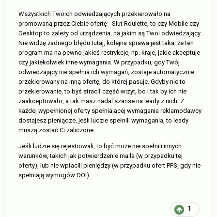
Wszystkich Twoich odwiedzających przekierowało na
promowaną przez Ciebie ofertę - Slut Roulette, to czy Mobile czy
Desktop to zależy od urządzenia, na jakim są Twoi odwiedzający.
Nie widzę żadnego błędu tutaj, kolejna sprawa jest taka, że ten
program ma na pewno jakieś restrykcje, np. kraje, jakie akceptuje
czy jakiekolwiek inne wymagania. W przypadku, gdy Twój
odwiedzający nie spełnia ich wymagań, zostaje automatycznie
przekierowany na inną ofertę, do której pasuje. Gdyby nie to
przekierowanie, to byś stracił część wizyt, bo i tak by ich nie
zaakceptowało, a tak masz nadal szanse na leady z nich. Z
każdej wypełnionej oferty spełniającej wymagania reklamodawcy
dostajesz pieniądze, jeśli ludzie spełnili wymagania, to leady
muszą zostać Ci zaliczone..
Jeśli ludzie się rejestrowali, to być może nie spełnili innych
warunków, takich jak potwierdzenie maila (w przypadku tej
oferty), lub nie wpłacili pieniędzy (w przypadku ofert PPS, gdy nie
spełniają wymogów DOI).
1