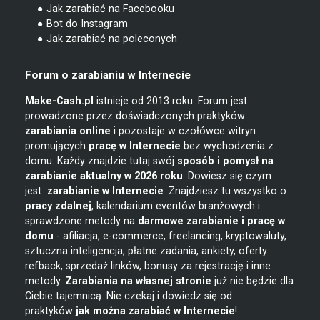
● Jak zarabiać na Facebooku
● Bot do Instagram
● Jak zarabiać na poleconych
Forum o zarabianiu w Internecie
Make-Cash.pl
istnieje od 2013 roku. Forum jest
prowadzone przez doświadczonych praktyków
zarabiania online
i pozostaje w czołówce witryn
promujących
pracę w Internecie
bez wychodzenia z
domu. Każdy znajdzie tutaj swój
sposób i pomysł na
zarabianie
aktualny w 2026 roku
. Dowiesz się czym
jest
zarabianie w
Internecie
. Znajdziesz tu wszystko o
pracy zdalnej
, kalendarium eventów branżowych i
sprawdzone metody na
darmowe zarabianie i pracę w
domu
- afiliacja, e-commerce, freelancing, kryptowaluty,
sztuczna inteligencja, płatne zadania, ankiety, oferty
refback, sprzedaż linków, bonusy za rejestrację i inne
metody.
Zarabiania na własnej stronie
już nie będzie dla
Ciebie tajemnicą. Nie czekaj i dowiedz się od
praktyków
jak można zarabiać w Internecie
!