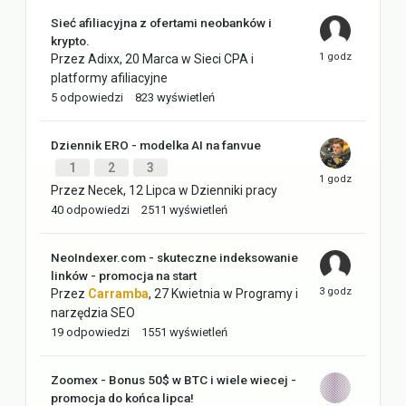
Sieć afiliacyjna z ofertami neobanków i
krypto.
Przez
Adixx
,
20 Marca
w
Sieci CPA i
platformy afiliacyjne
5
odpowiedzi
823
wyświetleń
Dziennik ERO - modelka AI na fanvue
1
2
3
Przez
Necek
,
12 Lipca
w
Dzienniki pracy
40
odpowiedzi
2511
wyświetleń
NeoIndexer.com - skuteczne indeksowanie
linków - promocja na start
Przez
Carramba
,
27 Kwietnia
w
Programy i
narzędzia SEO
19
odpowiedzi
1551
wyświetleń
Zoomex - Bonus 50$ w BTC i wiele wiecej -
promocja do końca lipca!