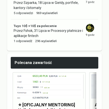
Przez
Szparka
,
18 Lipca
w
Giełdy, portfele,
kantory i bitomaty
5
odpowiedzi
969
wyświetleń
Tuyo 10$ +10$ za polecenie
Przez
Fshok
,
31 Lipca
w
Procesory płatnicze i
aplikacje fintech
1
odpowiedź
296
wyświetleń
Polecana zawartość
⭐️ [OFICJALNY MENTORING]
Answer