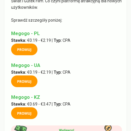
Świat i Gutek Film. Co czyni platformę atrakcyjną dla nowych
użytkowników.
Sprawdź szczegóły poniżej:
Megogo - PL
Stawka:
€0.19 - €2.19 |
Typ:
CPA
Megogo - UA
Stawka:
€0.19 - €2.19 |
Typ:
CPA
Megogo - KZ
Stawka:
€0.69 - €3.47 |
Typ:
CPA