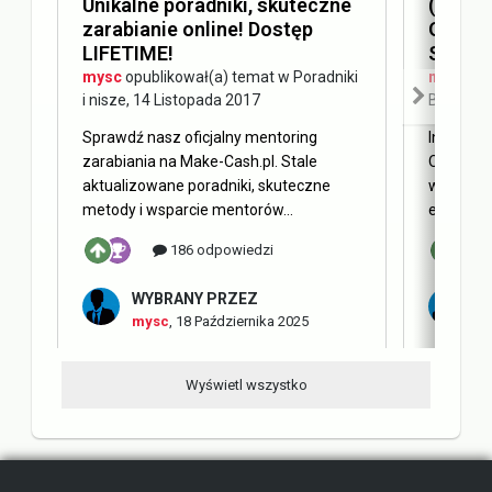
Unikalne poradniki, skuteczne
(AEO) 
zarabianie online! Dostęp
Optimi
LIFETIME!
SEO
mysc
opublikował(a) temat w
Poradniki
mysc
opu
i nisze
,
14 Listopada 2017
Blog Ma
Sprawdź nasz oficjalny mentoring
Internet 
zarabiania na Make-Cash.pl. Stale
Obecnie 
aktualizowane poradniki, skuteczne
w oderwa
metody i wsparcie mentorów...
elementy 
186 odpowiedzi
WYBRANY PRZEZ
W
mysc
,
18 Października 2025
m
Wyświetl wszystko