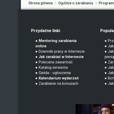
Strona główna
Ogólnie o zarabianiu
Programy
Przydatne linki
Popula
● Mentoring zarabiania
● Prz
online
● Jak
● Dzienniki pracy w Internecie
● Jak
● Jak zarabiać w Internecie
pieni
● Polecana zawartość
● Zar
● Katalog serwisów
● Jak 
● Giełda - ogłoszenia
● Jak
● Kalendarium wydarzeń
● Bot
● Zarabianie na bonusach
● Jak