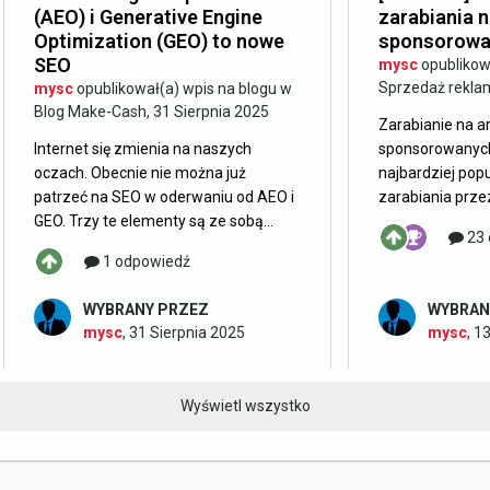
(AEO) i Generative Engine
zarabiania n
Optimization (GEO) to nowe
sponsorowa
SEO
mysc
opublikow
Sprzedaż rekla
mysc
opublikował(a) wpis na blogu w
Blog Make-Cash
,
31 Sierpnia 2025
Zarabianie na a
Internet się zmienia na naszych
sponsorowanych
oczach. Obecnie nie można już
najbardziej pop
patrzeć na SEO w oderwaniu od AEO i
zarabiania przez
GEO. Trzy te elementy są ze sobą...
23 
1 odpowiedź
WYBRANY PRZEZ
WYBRAN
mysc
,
31 Sierpnia 2025
mysc
,
13
Wyświetl wszystko