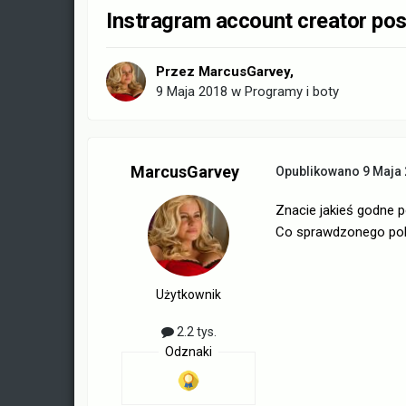
Instragram account creator po
Przez
MarcusGarvey
,
9 Maja 2018
w
Programy i boty
MarcusGarvey
Opublikowano
9 Maja
Znacie jakieś godne p
Co sprawdzonego pol
Użytkownik
2.2 tys.
Odznaki