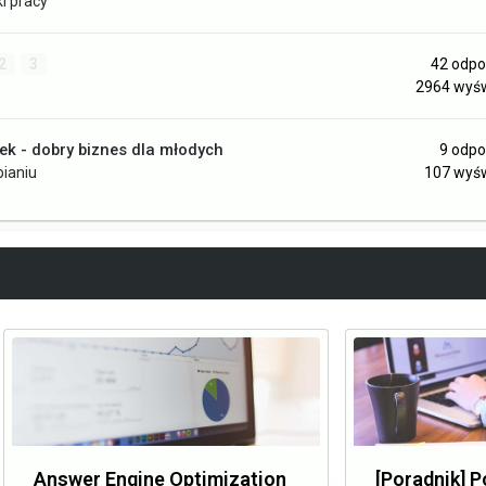
i pracy
2
3
42
odpo
2964
wyśw
lek - dobry biznes dla młodych
9
odpo
bianiu
107
wyśw
Answer Engine Optimization
[Poradnik] 