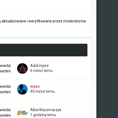
są aktualizowane i weryfikowane przez moderatorów
wiedzi
AdsEmpire
6 minut temu
ietleń
wiedzi
mysc
45 minut temu
ietleń
wiedzi
AlbertKaczmarzyk
1 godzinę temu
ietleń