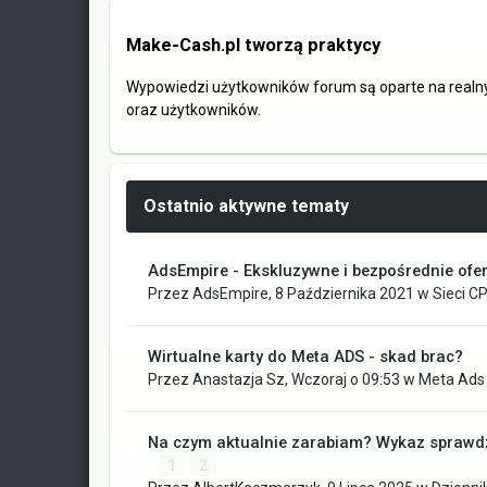
Make-Cash.pl tworzą praktycy
Wypowiedzi użytkowników forum są oparte na realn
oraz użytkowników.
Ostatnio aktywne tematy
AdsEmpire - Ekskluzywne i bezpośrednie ofer
Przez
AdsEmpire
,
8 Października 2021
w
Sieci CP
Wirtualne karty do Meta ADS - skad brac?
Przez
Anastazja Sz
,
Wczoraj o 09:53
w
Meta Ads 
Na czym aktualnie zarabiam? Wykaz sprawdz
1
2