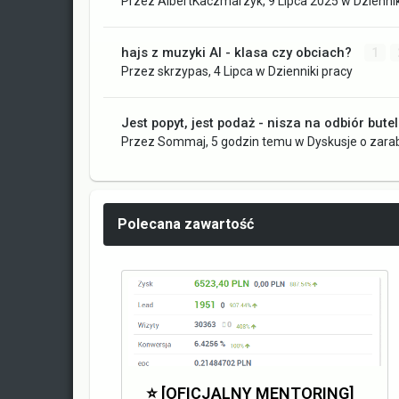
Przez
AlbertKaczmarzyk
,
9 Lipca 2025
w
Dziennik
hajs z muzyki AI - klasa czy obciach?
1
Przez
skrzypas
,
4 Lipca
w
Dzienniki pracy
Jest popyt, jest podaż - nisza na odbiór bute
Przez
Sommaj
,
5 godzin temu
w
Dyskusje o zara
Polecana zawartość
⭐️ [OFICJALNY MENTORING]