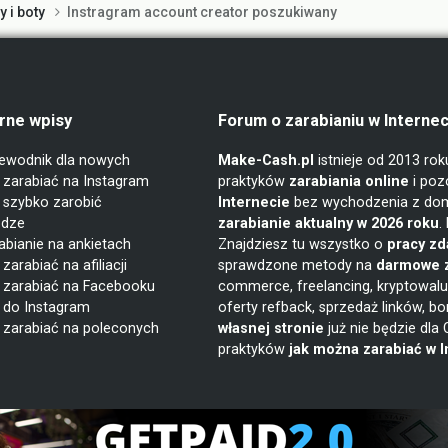
 i boty
Instragram account creator poszukiwany
rne wpisy
Forum o zarabianiu w Internec
ewodnik dla nowych
Make-Cash.pl
istnieje od 2013 ro
 zarabiać na Instagram
praktyków
zarabiania online
i poz
 szybko zarobić
Internecie
bez wychodzenia z domu
ądze
zarabianie
aktualny w 2026 roku
.
abianie na ankietach
Znajdziesz tu wszystko o
pracy zd
zarabiać na afiliacji
sprawdzone metody na
darmowe z
 zarabiać na Facebooku
commerce, freelancing, kryptowaluty
 do Instagram
oferty refback, sprzedaż linków, bo
 zarabiać na poleconych
własnej stronie
już nie będzie dla
praktyków
jak można zarabiać w I