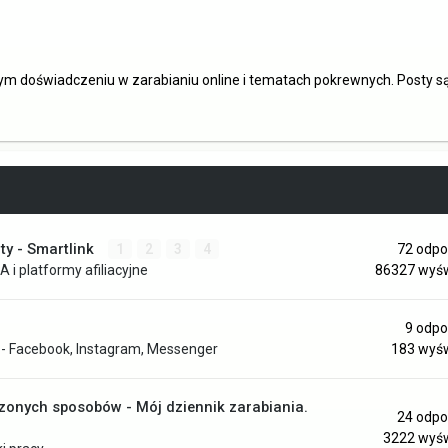
ym doświadczeniu w zarabianiu online i tematach pokrewnych. Posty 
ty - Smartlink
1
2
3
4
72
odpo
A i platformy afiliacyjne
86327
wyśw
9
odpo
- Facebook, Instagram, Messenger
183
wyśw
onych sposobów - Mój dziennik zarabiania.
24
odpo
3222
wyśw