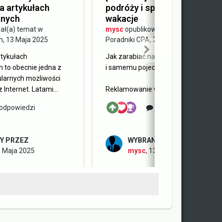
a artykułach
podróży i sposób na tańsze
nych
wakacje
ał(a) temat w
mysc
opublikował(a) temat w
m
,
13 Maja 2025
Poradniki CPA
,
28 Kwietnia 2025
rtykułach
Jak zarabiać na reklamowaniu wakac
 to obecnie jedna z
i samemu pojechać na nie taniej?
ularnych możliwości
 Internet. Latami...
Reklamowanie wakacji do prostych...
odpowiedzi
7 odpowiedzi
Y PRZEZ
WYBRANY PRZEZ
 Maja 2025
mysc
,
13 Maja 2025