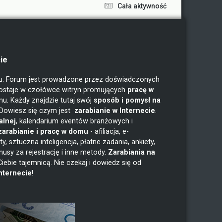
Cała aktywność
ie
ku. Forum jest prowadzone przez doświadczonych
ostaje w czołówce witryn promujących
pracę w
. Każdy znajdzie tutaj swój
sposób i pomysł na
 Dowiesz się czym jest
zarabianie w
Internecie
.
alnej
, kalendarium eventów branżowych i
arabianie i pracę w domu
- afiliacja, e-
, sztuczna inteligencja, płatne zadania, ankiety,
nusy za rejestrację i inne metody.
Zarabiania na
 Ciebie tajemnicą. Nie czekaj i dowiedz się od
nternecie
!