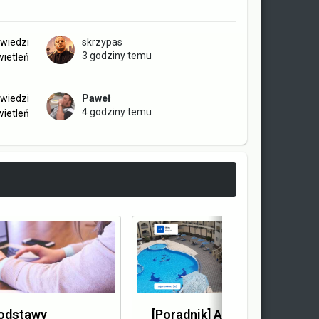
wiedzi
skrzypas
3 godziny temu
ietleń
wiedzi
Paweł
4 godziny temu
ietleń
Podstawy
[Poradnik] Afiliacja biur