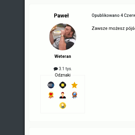
Paweł
Opublikowano
4 Czer
Zawsze możesz pójść
Weteran
3.1 tys.
Odznaki