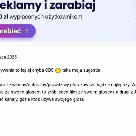
wca 2025
ywania to lepiej chyba OBS
taka moja sugestia
am że własny/naturalny/prawdziwy głos zawsze będzie najlepszy. Wa
ie ze swoim głosem to zrób jeden film ze swoim głosem, a drugi z AI
ać kanały, gdzie ktoś używa swojego głosu.