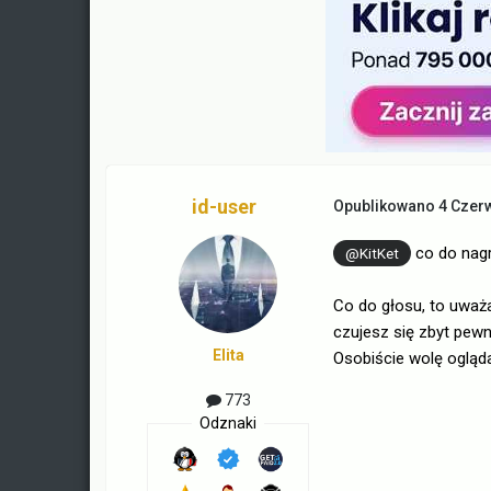
id-user
Opublikowano
4 Czer
co do nagr
@KitKet
Co do głosu, to uważ
czujesz się zbyt pewn
Elita
Osobiście wolę ogląd
773
Odznaki