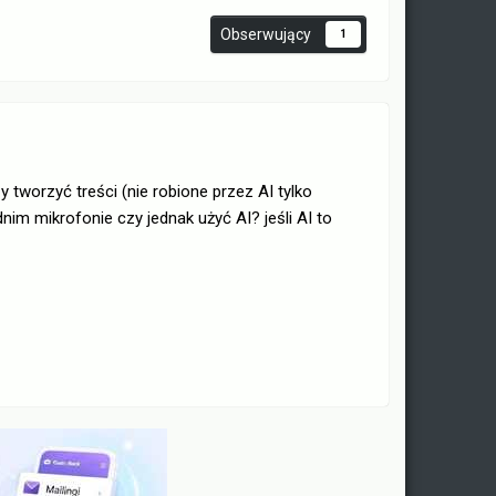
Obserwujący
1
y tworzyć treści (nie robione przez AI tylko
m mikrofonie czy jednak użyć AI? jeśli AI to