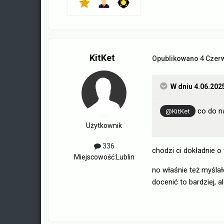
KitKet
Opublikowano
4 Czer
W dniu 4.06.202
co do na
@KitKet
Użytkownik
336
chodzi ci dokładnie o
Miejscowość:
Lublin
no właśnie też myślał
docenić to bardziej, al