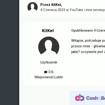
Przez
KitKet
,
4 Czerwca 2025
w
YouTube i inne serwis
KitKet
Opublikowano
4 Czer
Witajcie, potrzebuje p
przeze mnie - główni
jakie? oczywiste jest
Użytkownik
336
Miejscowość:
Lublin