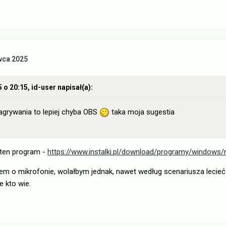
wca 2025
5 o 20:15,
id-user
napisał(a):
grywania to lepiej chyba OBS
taka moja sugestia
 ten program -
https://www.instalki.pl/download/programy/windows/
em o mikrofonie, wolałbym jednak, nawet według scenariusza lecieć 
e kto wie.