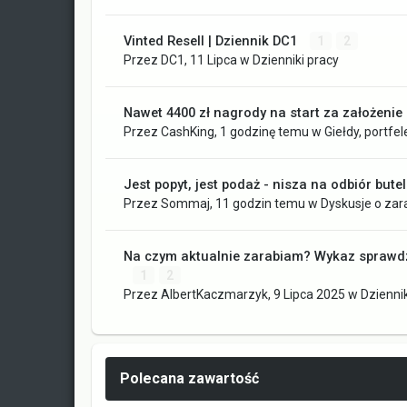
Vinted Resell | Dziennik DC1
1
2
Przez
DC1
,
11 Lipca
w
Dzienniki pracy
Nawet 4400 zł nagrody na start za założenie k
Przez
CashKing
,
1 godzinę temu
w
Giełdy, portfel
Jest popyt, jest podaż - nisza na odbiór bute
Przez
Sommaj
,
11 godzin temu
w
Dyskusje o zar
Na czym aktualnie zarabiam? Wykaz sprawdz
1
2
Przez
AlbertKaczmarzyk
,
9 Lipca 2025
w
Dziennik
Polecana zawartość