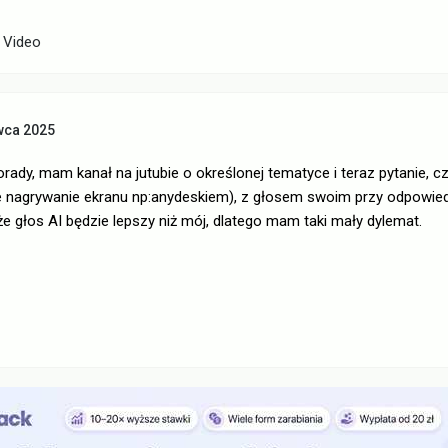
y Video
wca 2025
orady, mam kanał na jutubie o określonej tematyce i teraz pytanie, cz
e nagrywanie ekranu np:anydeskiem), z głosem swoim przy odpowiedni
 że głos AI będzie lepszy niż mój, dlatego mam taki mały dylemat.