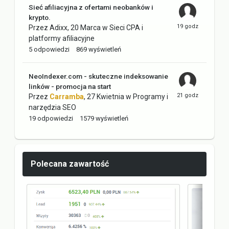
Sieć afiliacyjna z ofertami neobanków i
krypto.
Przez
Adixx
,
20 Marca
w
Sieci CPA i
platformy afiliacyjne
5
odpowiedzi
869
wyświetleń
NeoIndexer.com - skuteczne indeksowanie
linków - promocja na start
Przez
Carramba
,
27 Kwietnia
w
Programy i
narzędzia SEO
19
odpowiedzi
1579
wyświetleń
Polecana zawartość