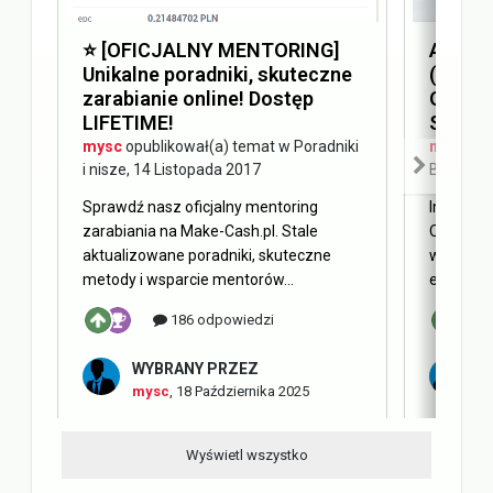
⭐️ [OFICJALNY MENTORING]
Answer
Unikalne poradniki, skuteczne
(AEO) 
zarabianie online! Dostęp
Optimi
LIFETIME!
SEO
mysc
opublikował(a) temat w
Poradniki
mysc
opu
i nisze
,
14 Listopada 2017
Blog Ma
Sprawdź nasz oficjalny mentoring
Internet 
zarabiania na Make-Cash.pl. Stale
Obecnie 
aktualizowane poradniki, skuteczne
w oderwa
metody i wsparcie mentorów...
elementy 
186 odpowiedzi
WYBRANY PRZEZ
W
mysc
,
18 Października 2025
m
Wyświetl wszystko