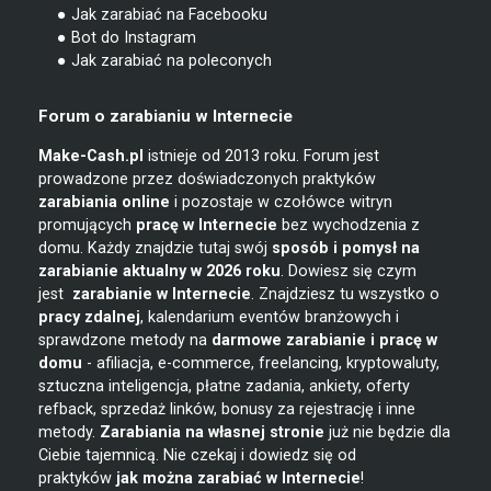
● Jak zarabiać na Facebooku
● Bot do Instagram
● Jak zarabiać na poleconych
Forum o zarabianiu w Internecie
Make-Cash.pl
istnieje od 2013 roku. Forum jest
prowadzone przez doświadczonych praktyków
zarabiania online
i pozostaje w czołówce witryn
promujących
pracę w Internecie
bez wychodzenia z
domu. Każdy znajdzie tutaj swój
sposób i pomysł na
zarabianie
aktualny w 2026 roku
. Dowiesz się czym
jest
zarabianie w
Internecie
. Znajdziesz tu wszystko o
pracy zdalnej
, kalendarium eventów branżowych i
sprawdzone metody na
darmowe zarabianie i pracę w
domu
- afiliacja, e-commerce, freelancing, kryptowaluty,
sztuczna inteligencja, płatne zadania, ankiety, oferty
refback, sprzedaż linków, bonusy za rejestrację i inne
metody.
Zarabiania na własnej stronie
już nie będzie dla
Ciebie tajemnicą. Nie czekaj i dowiedz się od
praktyków
jak można zarabiać w Internecie
!