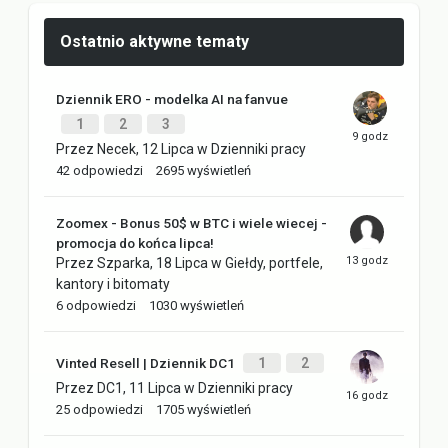
Ostatnio aktywne tematy
Dziennik ERO - modelka AI na fanvue
1
2
3
Przez
Necek
,
12 Lipca
w
Dzienniki pracy
42
odpowiedzi
2695
wyświetleń
Zoomex - Bonus 50$ w BTC i wiele wiecej -
promocja do końca lipca!
Przez
Szparka
,
18 Lipca
w
Giełdy, portfele,
kantory i bitomaty
6
odpowiedzi
1030
wyświetleń
Vinted Resell | Dziennik DC1
1
2
Przez
DC1
,
11 Lipca
w
Dzienniki pracy
25
odpowiedzi
1705
wyświetleń