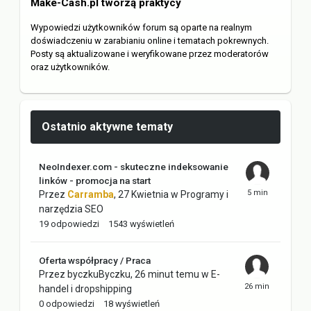
Make-Cash.pl tworzą praktycy
Wypowiedzi użytkowników forum są oparte na realnym
doświadczeniu w zarabianiu online i tematach pokrewnych.
Posty są aktualizowane i weryfikowane przez moderatorów
oraz użytkowników.
Ostatnio aktywne tematy
NeoIndexer.com - skuteczne indeksowanie
linków - promocja na start
Przez
Carramba
,
27 Kwietnia
w
Programy i
narzędzia SEO
19
odpowiedzi
1543
wyświetleń
Oferta współpracy / Praca
Przez
byczkuByczku
,
26 minut temu
w
E-
handel i dropshipping
0
odpowiedzi
18
wyświetleń