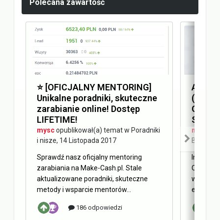
Polecana zawartość
⭐️ [OFICJALNY MENTORING]
Answer
Unikalne poradniki, skuteczne
(AEO) 
zarabianie online! Dostęp
Optimi
LIFETIME!
SEO
mysc
opublikował(a) temat w
Poradniki
mysc
opu
i nisze
,
14 Listopada 2017
Blog Ma
Sprawdź nasz oficjalny mentoring
Internet 
zarabiania na Make-Cash.pl. Stale
Obecnie 
aktualizowane poradniki, skuteczne
w oderwa
metody i wsparcie mentorów...
elementy 
186 odpowiedzi