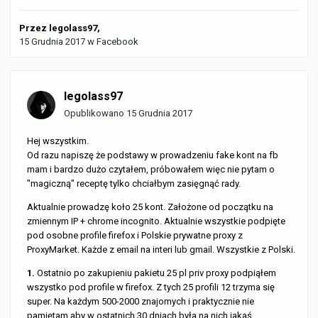
Przez
legolass97
,
15 Grudnia 2017
w
Facebook
legolass97
Opublikowano
15 Grudnia 2017
Hej wszystkim.
Od razu napiszę że podstawy w prowadzeniu fake kont na fb
mam i bardzo dużo czytałem, próbowałem więc nie pytam o
"magiczną" receptę tylko chciałbym zasięgnąć rady.
Aktualnie prowadzę koło 25 kont. Założone od początku na
zmiennym IP + chrome incognito. Aktualnie wszystkie podpięte
pod osobne profile firefox i Polskie prywatne proxy z
ProxyMarket. Każde z email na interi lub gmail. Wszystkie z Polski.
1.
Ostatnio po zakupieniu pakietu 25 pl priv proxy podpiąłem
wszystko pod profile w firefox. Z tych 25 profili 12 trzyma się
super. Na każdym 500-2000 znajomych i praktycznie nie
pamiętam aby w ostatnich 30 dniach była na nich jakaś