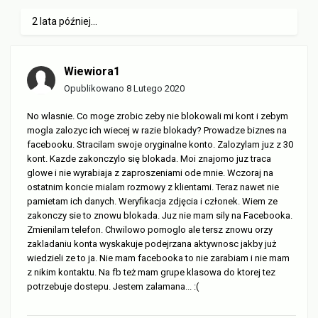
2 lata później...
Wiewiora1
Opublikowano
8 Lutego 2020
No wlasnie. Co moge zrobic zeby nie blokowali mi kont i zebym
mogla zalozyc ich wiecej w razie blokady? Prowadze biznes na
facebooku. Stracilam swoje oryginalne konto. Zalozylam juz z 30
kont. Kazde zakonczylo się blokada. Moi znajomo juz traca
glowe i nie wyrabiaja z zaproszeniami ode mnie. Wczoraj na
ostatnim koncie mialam rozmowy z klientami. Teraz nawet nie
pamietam ich danych. Weryfikacja zdjęcia i członek. Wiem ze
zakonczy sie to znowu blokada. Juz nie mam sily na Facebooka.
Zmienilam telefon. Chwilowo pomoglo ale tersz znowu orzy
zakladaniu konta wyskakuje podejrzana aktywnosc jakby już
wiedzieli ze to ja. Nie mam facebooka to nie zarabiam i nie mam
z nikim kontaktu. Na fb też mam grupe klasowa do ktorej tez
potrzebuje dostepu. Jestem zalamana...
:(