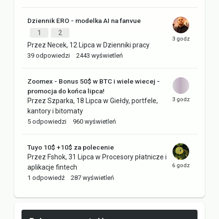
Dziennik ERO - modelka AI na fanvue
1
2
Przez
Necek
,
12 Lipca
w
Dzienniki pracy
39
odpowiedzi
2443
wyświetleń
Zoomex - Bonus 50$ w BTC i wiele wiecej -
promocja do końca lipca!
Przez
Szparka
,
18 Lipca
w
Giełdy, portfele,
kantory i bitomaty
5
odpowiedzi
960
wyświetleń
Tuyo 10$ +10$ za polecenie
Przez
Fshok
,
31 Lipca
w
Procesory płatnicze i
aplikacje fintech
1
odpowiedź
287
wyświetleń