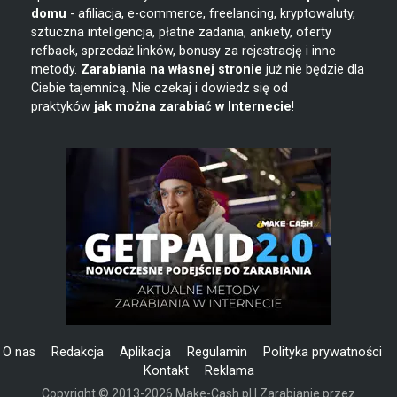
domu
- afiliacja, e-commerce, freelancing, kryptowaluty,
sztuczna inteligencja, płatne zadania, ankiety, oferty
refback, sprzedaż linków, bonusy za rejestrację i inne
metody.
Zarabiania na własnej stronie
już nie będzie dla
Ciebie tajemnicą. Nie czekaj i dowiedz się od
praktyków
jak można zarabiać w Internecie
!
O nas
Redakcja
Aplikacja
Regulamin
Polityka prywatności
Kontakt
Reklama
Copyright © 2013-2026 Make-Cash.pl | Zarabianie przez