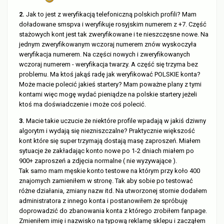
2.
Jak to jest z weryfikacją telefoniczną polskich profili? Mam
doładowane smspva i weryfikuje rosyjskim numerem z +7. Część
stażowych kont jest tak zweryfikowane i te nieszczęsne nowe. Na
jednym zweryfikowanym wczoraj numerem znów wyskoczyła
weryfikacja numerem. Na części nowych i zweryfikowanych
wczoraj numerem - weryfikacja twarzy. A część się trzyma bez
problemu. Ma ktoś jakąś radę jak weryfikować POLSKIE konta?
Może macie polecić jakieś startery? Mam poważne plany z tymi
kontami więc mogę wydać pieniądze na polskie startery jeżeli
ktoś ma doświadczenie i może coś polecić.
3.
Macie takie uczucie że niektóre profile wpadają w jakiś dziwny
algorytm i wydają się niezniszczalne? Praktycznie większość
kont które się super trzymają dostają masę zaproszeń. Miałem
sytuacje że zakładając konto nowe po 1-2 dniach miałem po
900+ zaproszeń a zdjęcia normalne ( nie wyzywające ).
Tak samo mam męskie konto testowe na którym przy koło 400
znajomych zamieniłem w stronę. Tak aby sobie po testować
różne działania, zmiany nazw itd. Na utworzonej stornie dodałem
administratora z innego konta i postanowiłem że spróbuję
doprowadzić do zbanowania konta z którego zrobiłem fanpage.
Zmieniłem imię i nazwisko na typową reklamę sklepu i zacząłem