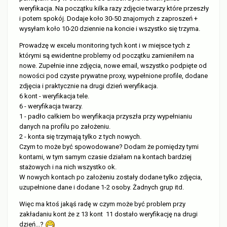
weryfikacja. Na początku kilka razy zdjęcie twarzy które przeszły
i potem spokój. Dodaje koło 30-50 znajomych z zaproszeń +
wysyłam koło 10-20 dziennie na koncie i wszystko się trzyma.
Prowadzę w excelu monitoring tych kont i w miejsce tych z
którymi są ewidentne problemy od początku zamieniłem na
nowe. Zupełnie inne zdjęcia, nowe email, wszystko podpięte od
nowości pod czyste prywatne proxy, wypełnione profile, dodane
zdjęcia i praktycznie na drugi dzień weryfikacja.
6 kont - weryfikacja tele.
6 - weryfikacja twarzy.
1 - padło całkiem bo weryfikacja przyszła przy wypełnianiu
danych na profilu po założeniu.
2 - konta się trzymają tylko z tych nowych.
Czym to może być spowodowane? Dodam że pomiędzy tymi
kontami, w tym samym czasie działam na kontach bardziej
stażowych i na nich wszystko ok.
W nowych kontach po założeniu zostały dodane tylko zdjęcia,
uzupełnione dane i dodane 1-2 osoby. Żadnych grup itd.
Więc ma ktoś jakąś radę w czym może być problem przy
zakładaniu kont że z 13 kont 11 dostało weryfikację na drugi
dzień...?