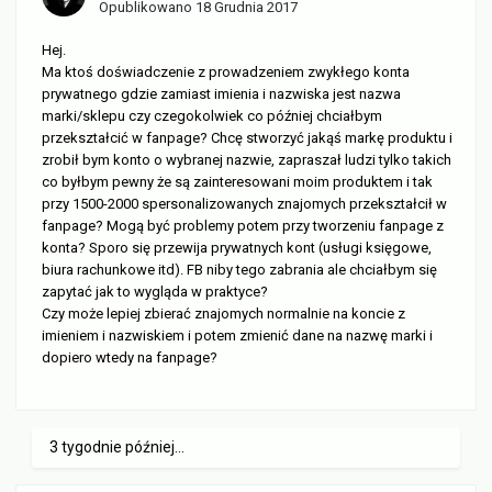
Opublikowano
18 Grudnia 2017
Hej.
Ma ktoś doświadczenie z prowadzeniem zwykłego konta
prywatnego gdzie zamiast imienia i nazwiska jest nazwa
marki/sklepu czy czegokolwiek co później chciałbym
przekształcić w fanpage? Chcę stworzyć jakąś markę produktu i
zrobił bym konto o wybranej nazwie, zapraszał ludzi tylko takich
co byłbym pewny że są zainteresowani moim produktem i tak
przy 1500-2000 spersonalizowanych znajomych przekształcił w
fanpage? Mogą być problemy potem przy tworzeniu fanpage z
konta? Sporo się przewija prywatnych kont (usługi księgowe,
biura rachunkowe itd). FB niby tego zabrania ale chciałbym się
zapytać jak to wygląda w praktyce?
Czy może lepiej zbierać znajomych normalnie na koncie z
imieniem i nazwiskiem i potem zmienić dane na nazwę marki i
dopiero wtedy na fanpage?
3 tygodnie później...