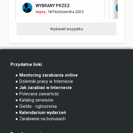
WYBRANY PRZEZ
W
mysc
,
18 Października 2025
m
Wyświetl wszystko
Przydatne linki
● Mentoring zarabiania online
● Dzienniki pracy w Internecie
● Jak zarabiać w Internecie
● Polecana zawartość
● Katalog serwisów
● Giełda - ogłoszenia
● Kalendarium wydarzeń
● Zarabianie na bonusach