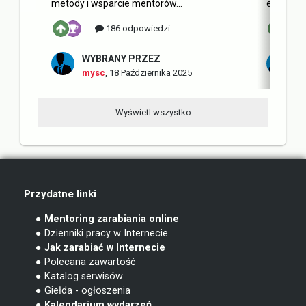
metody i wsparcie mentorów...
elementy 
186 odpowiedzi
WYBRANY PRZEZ
W
mysc
,
18 Października 2025
m
Wyświetl wszystko
Przydatne linki
● Mentoring zarabiania online
● Dzienniki pracy w Internecie
● Jak zarabiać w Internecie
● Polecana zawartość
● Katalog serwisów
● Giełda - ogłoszenia
● Kalendarium wydarzeń