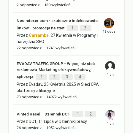
2
odpowiedzi
130
wyświetleń
NeoIndexer.com - skuteczne indeksowanie
linków - promocja na start
1
2
Przez
Carramba
,
27 Kwietnia
w
Programy i
narzędzia SEO
22
odpowiedzi
1743
wyświetleń
EVADAV TRAFFIC GROUP - Więcej niż sieć
reklamowa: Marketing efektywnościowy,
aplikacje
1
2
3
4
Przez
Evadav
,
25 Kwietnia 2025
w
Sieci CPA i
platformy afiliacyjne
73
odpowiedzi
14972
wyświetleń
Vinted Resell | Dziennik DC1
1
2
Przez
DC1
,
11 Lipca
w
Dzienniki pracy
26
odpowiedzi
1952
wyświetleń