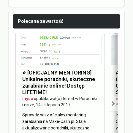
Polecana zawartość
⭐️ [OFICJALNY MENTORING]
Answer
Unikalne poradniki, skuteczne
(AEO) 
zarabianie online! Dostęp
Optimi
LIFETIME!
SEO
mysc
opublikował(a) temat w
Poradniki
mysc
opu
i nisze
,
14 Listopada 2017
Blog Ma
Sprawdź nasz oficjalny mentoring
Internet 
zarabiania na Make-Cash.pl. Stale
Obecnie 
aktualizowane poradniki, skuteczne
w oderwa