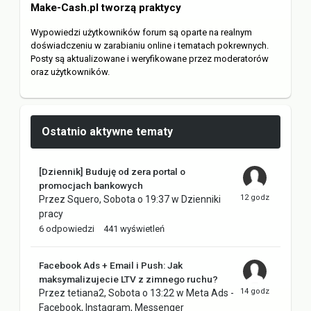
Make-Cash.pl tworzą praktycy
Wypowiedzi użytkowników forum są oparte na realnym
doświadczeniu w zarabianiu online i tematach pokrewnych.
Posty są aktualizowane i weryfikowane przez moderatorów
oraz użytkowników.
Ostatnio aktywne tematy
[Dziennik] Buduję od zera portal o
promocjach bankowych
Przez
Squero
,
Sobota o 19:37
w
Dzienniki
pracy
6
odpowiedzi
441
wyświetleń
Facebook Ads + Email i Push: Jak
maksymalizujecie LTV z zimnego ruchu?
Przez
tetiana2
,
Sobota o 13:22
w
Meta Ads -
Facebook, Instagram, Messenger