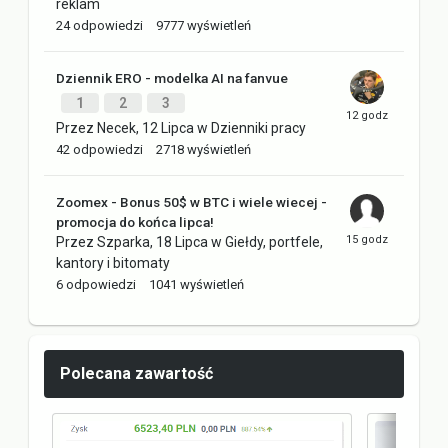
reklam
24
odpowiedzi
9777
wyświetleń
Dziennik ERO - modelka AI na fanvue
1
2
3
Przez
Necek
,
12 Lipca
w
Dzienniki pracy
42
odpowiedzi
2718
wyświetleń
Zoomex - Bonus 50$ w BTC i wiele wiecej -
promocja do końca lipca!
Przez
Szparka
,
18 Lipca
w
Giełdy, portfele,
kantory i bitomaty
6
odpowiedzi
1041
wyświetleń
Polecana zawartość