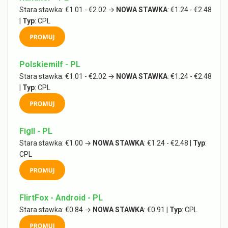
Stara stawka: €1.01 - €2.02 →
NOWA STAWKA
: €1.24 - €2.48
|
Typ
: CPL
Polskiemilf - PL
Stara stawka: €1.01 - €2.02 →
NOWA STAWKA
: €1.24 - €2.48
|
Typ
: CPL
Figll - PL
Stara stawka: €1.00 →
NOWA STAWKA
: €1.24 - €2.48 |
Typ
:
CPL
FlirtFox - Android - PL
Stara stawka: €0.84 →
NOWA STAWKA
: €0.91 |
Typ
: CPL