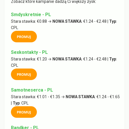
Zobacz które kampanie dadzą Ci większy zysk:
Smdyskretnie - PL
Stara stawka: €0.88 →
NOWA STAWKA
: €1.24 - €2.48 |
Typ
:
CPL
Sexkontakty - PL
Stara stawka: €1.20 →
NOWA STAWKA
: €1.24 - €2.48 |
Typ
:
CPL
Samotneserca - PL
Stara stawka: €1.01 - €1.35 →
NOWA STAWKA
: €1.24 - €1.65
|
Typ
: CPL
Randker - PL