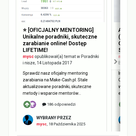
⭐️ [OFICJALNY MENTORING]
Answer
Unikalne poradniki, skuteczne
(AEO) 
zarabianie online! Dostęp
Optimi
LIFETIME!
SEO
mysc
opublikował(a) temat w
Poradniki
mysc
opu
i nisze
,
14 Listopada 2017
Blog Ma
Sprawdź nasz oficjalny mentoring
Internet 
zarabiania na Make-Cash.pl. Stale
Obecnie 
aktualizowane poradniki, skuteczne
w oderwa
metody i wsparcie mentorów...
elementy 
186 odpowiedzi
WYBRANY PRZEZ
W
mysc
,
18 Października 2025
m