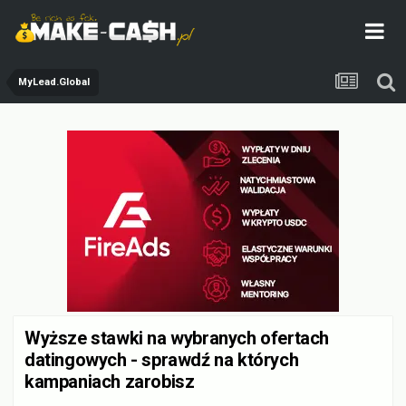
MyLead.Global
Wyższe stawki na wybranych ofertach
datingowych - sprawdź na których
kampaniach zarobisz