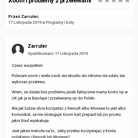
Xoom i problemy z przelewami
Przez
Zarruler
,
17 Listopada 2019
w
Programy i boty
Zarruler
Opublikowano
17 Listopada 2019
Czesc wazystkim
Polecam xoom i wiele osob sie skusilo alo nikomu nie udalo sie
wykonac przelewu.
Wiem, ze dziala bez problemu jezeli faktycznie mamy konto np w
UK jak ja w Barclays i przelewamy np do Polski.
Ale jak ludzie chca korzystac z Revoult albo Monese to jest albo
komunikat, ze nie obsluguje Xoom kart prepaid lub po prostu
jakis blad wyskakuje.
Jest jakas metoda na to, zeby przelac korzystajac z konta
polskiego i Revoult lub Monese?