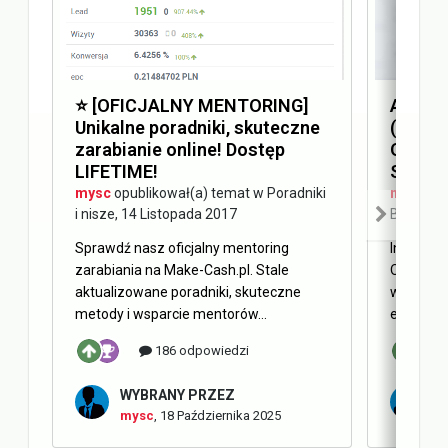
⭐️ [OFICJALNY MENTORING]
Answer
Unikalne poradniki, skuteczne
(AEO) 
zarabianie online! Dostęp
Optimi
LIFETIME!
SEO
mysc
opublikował(a) temat w
Poradniki
mysc
opu
i nisze
,
14 Listopada 2017
Blog Ma
Sprawdź nasz oficjalny mentoring
Internet 
zarabiania na Make-Cash.pl. Stale
Obecnie 
aktualizowane poradniki, skuteczne
w oderwa
metody i wsparcie mentorów...
elementy 
186 odpowiedzi
WYBRANY PRZEZ
W
mysc
,
18 Października 2025
m