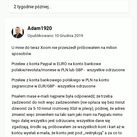
2 tygodnie później...
Adam1920
Opublikowano
10 Grudnia 2019
U mnie do teraz Xoom nie przeszedł próbowałem na milion
sposobów.
Przelew z konta Paypal w EURO na konto bankowe
polskie/revoluta/monese w PLN lub GBP - wszystkie odrzucone
Przelew z konta bankowego polskiego w PLN na konto
zagraniczne w EUR/GBP - wszystkie odrzucone
Pisałem mase e-maili najpierw była odpowiedź, że trzeba
zadzwonić do nich więc zadzwoniłem (nie opłaca się bez minut
dzwonić za 5-10 minut rozmowy 30zł w plecy), później, że adres
zmienić więc zmieniłem na taki sam jaki mam na Paypalu mimo
tego dalej wszystko jest odrzucane, wszystkie dane się
zgadzają, środki są, próbowałem ze wszystkich kont i kart aż w
końcu wysłali e-maila, że konto jest pod ,,restrykcją'' a za co to