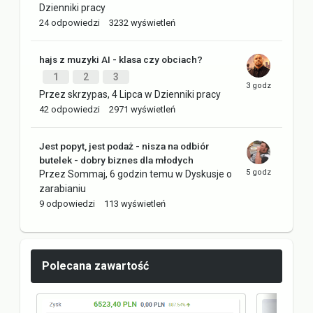
Dzienniki pracy
24
odpowiedzi
3232
wyświetleń
hajs z muzyki AI - klasa czy obciach?
1
2
3
Przez
skrzypas
,
4 Lipca
w
Dzienniki pracy
42
odpowiedzi
2971
wyświetleń
Jest popyt, jest podaż - nisza na odbiór
butelek - dobry biznes dla młodych
Przez
Sommaj
,
6 godzin temu
w
Dyskusje o
zarabianiu
9
odpowiedzi
113
wyświetleń
Polecana zawartość