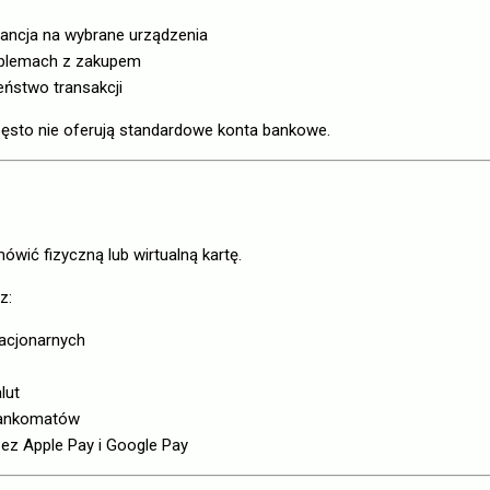
ancja na wybrane urządzenia
oblemach z zakupem
ństwo transakcji
często nie oferują standardowe konta bankowe.
wić fizyczną lub wirtualną kartę.
z:
tacjonarnych
lut
 bankomatów
zez Apple Pay i Google Pay