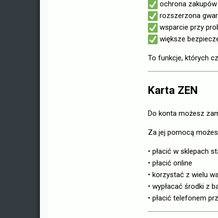
ochrona zakupów
rozszerzona gwar
wsparcie przy pr
większe bezpiecze
To funkcje, których 
Karta ZEN
Do konta możesz zamó
Za jej pomocą możes
• płacić w sklepach s
• płacić online
• korzystać z wielu wa
• wypłacać środki z
• płacić telefonem pr