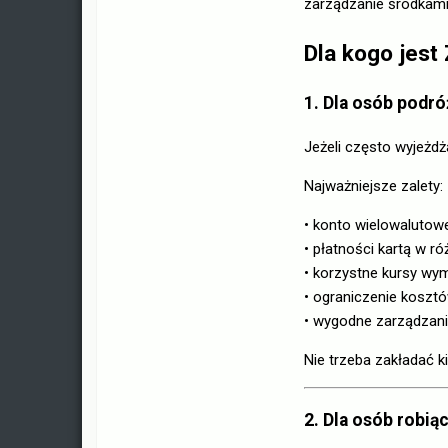
zarządzanie środkami
Dla kogo jest
1. Dla osób podr
Jeżeli często wyjeżd
Najważniejsze zalety:
• konto wielowalutow
• płatności kartą w r
• korzystne kursy wy
• ograniczenie koszt
• wygodne zarządzanie
Nie trzeba zakładać k
2. Dla osób robią