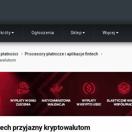
skróty
Ogłoszenia
Sklep
Więcej
 płatności
Procesory płatnicze i aplikacje fintech
towalutom
tech przyjazny kryptowalutom