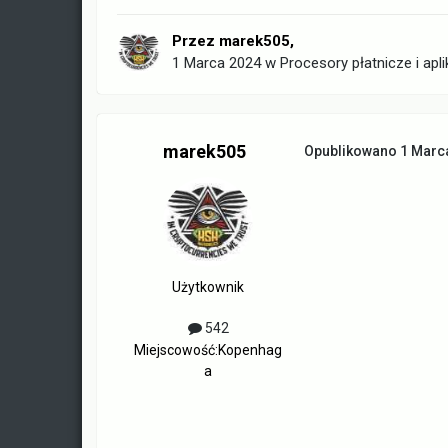
Przez
marek505
,
1 Marca 2024
w
Procesory płatnicze i apli
marek505
Opublikowano
1 Marc
Użytkownik
542
Miejscowość:
Kopenhag
a