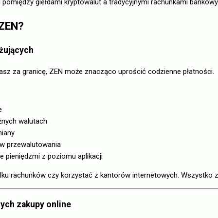
 pomiędzy giełdami kryptowalut a tradycyjnymi rachunkami bankowy
 ZEN?
óżujących
żasz za granicę, ZEN może znacząco uprościć codzienne płatności.
e
óżnych walutach
miany
ów przewalutowania
 pieniędzmi z poziomu aplikacji
ilku rachunków czy korzystać z kantorów internetowych. Wszystko znaj
cych zakupy online