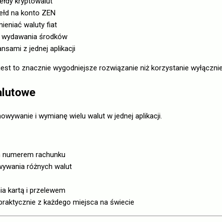
iełdy kryptowalut
iełd na konto ZEN
eniać waluty fiat
do wydawania środków
nsami z jednej aplikacji
jest to znacznie wygodniejsze rozwiązanie niż korzystanie wyłączn
alutowe
wywanie i wymianę wielu walut w jednej aplikacji.
im numerem rachunku
wywania różnych walut
a kartą i przelewem
praktycznie z każdego miejsca na świecie