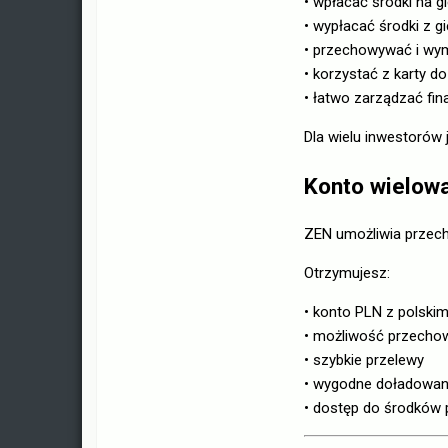
• wpłacać środki na g
• wypłacać środki z g
• przechowywać i wymi
• korzystać z karty 
• łatwo zarządzać fina
Dla wielu inwestorów 
Konto wielow
ZEN umożliwia przecho
Otrzymujesz:
• konto PLN z polsk
• możliwość przecho
• szybkie przelewy
• wygodne doładowani
• dostęp do środków 