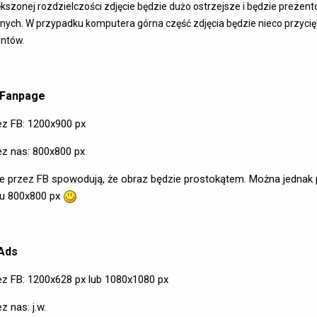
szonej rozdzielczości zdjęcie będzie dużo ostrzejsze i będzie prezent
nych. W przypadku komputera górna część zdjęcia będzie nieco przyci
ntów.
a Fanpage
z FB: 1200x900 px
 nas: 800x800 px
przez FB spowodują, że obraz będzie prostokątem. Można jednak 
ru 800x800 px
 Ads
 FB: 1200x628 px lub 1080x1080 px
 nas: j.w.