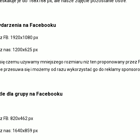
zeskaluje je do 168x168 px, ale nasze zdjęcie pozostanie ostre.
ydarzenia na Facebooku
 FB: 1920x1080 px
 nas: 1200x625 px
ię czemu używamy mniejszego rozmiaru niż ten proponowany przez Fa
ie przesuwa się i możemy od razu wykorzystać go do reklamy sponso
tle dla grupy na Facebooku
 FB: 820x462 px
 nas: 1640x859 px