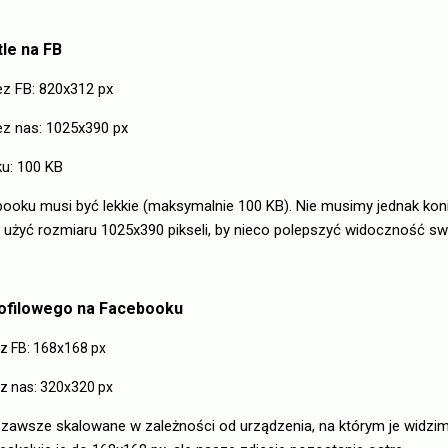
tle na FB
 FB: 820x312 px
 nas: 1025x390 px
u: 100 KB
ebooku musi być lekkie (maksymalnie 100 KB). Nie musimy jednak ko
żyć rozmiaru 1025x390 pikseli, by nieco polepszyć widoczność sw
rofilowego na Facebooku
 FB: 168x168 px
 nas: 320x320 px
st zawsze skalowane w zależności od urządzenia, na którym je widz