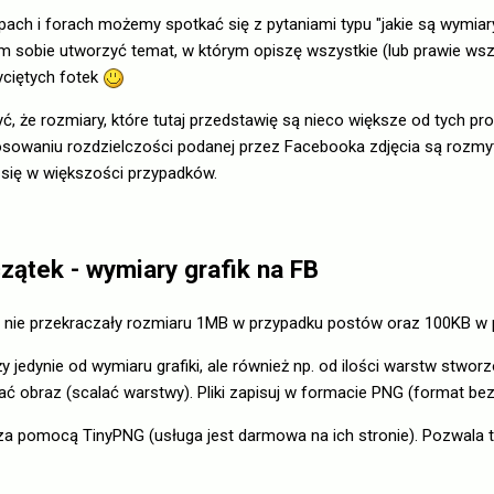
ach i forach możemy spotkać się z pytaniami typu "jakie są wymiary gr
m sobie utworzyć temat, w którym opiszę wszystkie (lub prawie wszy
yciętych fotek
, że rozmiary, które tutaj przedstawię są nieco większe od tych pr
sowaniu rozdzielczości podanej przez Facebooka zdjęcia są rozmyte
ą się w większości przypadków.
zątek - wymiary grafik na FB
ia nie przekraczały rozmiaru 1MB w przypadku postów oraz 100KB w p
eży jedynie od wymiaru grafiki, ale również np. od ilości warstw stw
ać obraz (scalać warstwy). Pliki zapisuj w formacie PNG (format bez
za pomocą TinyPNG (usługa jest darmowa na ich stronie). Pozwala to