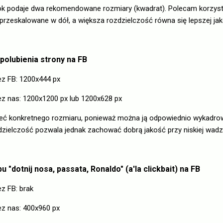
k podaje dwa rekomendowane rozmiary (kwadrat). Polecam korzysta
ą przeskalowane w dół, a większa rozdzielczość równa się lepszej jak
 polubienia strony na FB
z FB: 1200x444 px
 nas: 1200x1200 px lub 1200x628 px
mieć konkretnego rozmiaru, ponieważ można ją odpowiednio wykadro
elczość pozwala jednak zachować dobrą jakość przy niskiej wadze
u "dotnij nosa, passata, Ronaldo" (a'la clickbait) na FB
 FB: brak
 nas: 400x960 px