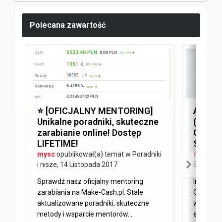
Polecana zawartość
⭐️ [OFICJALNY MENTORING]
Answer
Unikalne poradniki, skuteczne
(AEO) 
zarabianie online! Dostęp
Optimi
LIFETIME!
SEO
mysc
opublikował(a) temat w
Poradniki
mysc
opu
i nisze
,
14 Listopada 2017
Blog Ma
Sprawdź nasz oficjalny mentoring
Internet 
zarabiania na Make-Cash.pl. Stale
Obecnie 
aktualizowane poradniki, skuteczne
w oderwa
metody i wsparcie mentorów...
elementy 