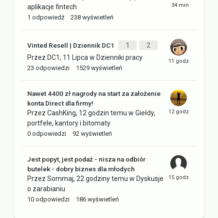
aplikacje fintech
1
odpowiedź
238
wyświetleń
Vinted Resell | Dziennik DC1
1
2
Przez
DC1
,
11 Lipca
w
Dzienniki pracy
23
odpowiedzi
1529
wyświetleń
Nawet 4400 zł nagrody na start za założenie
konta Direct dla firmy!
Przez
CashKing
,
12 godzin temu
w
Giełdy,
portfele, kantory i bitomaty
0
odpowiedzi
92
wyświetleń
Jest popyt, jest podaż - nisza na odbiór
butelek - dobry biznes dla młodych
Przez
Sommaj
,
22 godziny temu
w
Dyskusje
o zarabianiu
10
odpowiedzi
186
wyświetleń