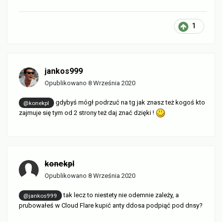
1
jankos999
Opublikowano
8 Września 2020
gdybyś mógł podrzuć na tg jak znasz też kogoś kto
@konekpl
zajmuje się tym od 2 strony też daj znać dzięki !
konekpl
Opublikowano
8 Września 2020
tak lecz to niestety nie odemnie zależy, a
@jankos999
prubowałeś w Cloud Flare kupić anty ddosa podpiąć pod dnsy?