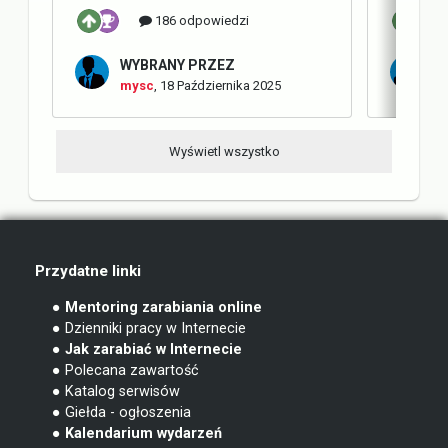
186 odpowiedzi
WYBRANY PRZEZ
W
mysc
,
18 Października 2025
m
Wyświetl wszystko
Przydatne linki
● Mentoring zarabiania online
● Dzienniki pracy w Internecie
● Jak zarabiać w Internecie
● Polecana zawartość
● Katalog serwisów
● Giełda - ogłoszenia
● Kalendarium wydarzeń