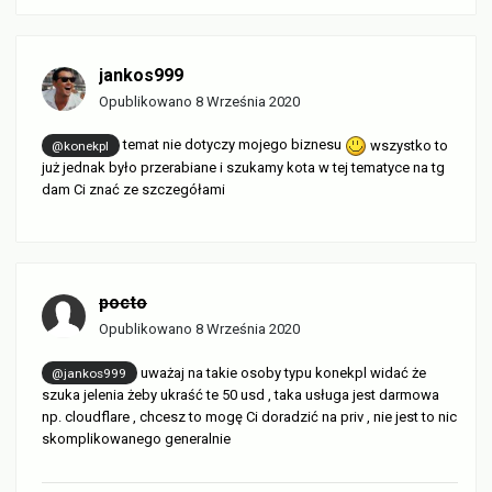
jankos999
Opublikowano
8 Września 2020
temat nie dotyczy mojego biznesu
wszystko to
@konekpl
już jednak było przerabiane i szukamy kota w tej tematyce na tg
dam Ci znać ze szczegółami
pocto
Opublikowano
8 Września 2020
uważaj na takie osoby typu konekpl widać że
@jankos999
szuka jelenia żeby ukraść te 50 usd , taka usługa jest darmowa
np. cloudflare , chcesz to mogę Ci doradzić na priv , nie jest to nic
skomplikowanego generalnie