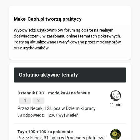
Make-Cash.pl tworzą praktycy
Wypowiedzi użytkowników forum są oparte na realnym
doświadczeniu w zarabianiu online i tematach pokrewnych.
Posty są aktualizowane i weryfikowane przez moderatorów
oraz użytkowników.
Ostatnio aktywne tematy
Dziennik ERO - modelka AI na fanvue
1
2
Przez
Necek
,
12 Lipca
w
Dzienniki pracy
38
odpowiedzi
2361
wyświetleń
Tuyo 10$ +10$ za polecenie
Przez
Fshok
,
31 Lipca
w
Procesory płatnicze i