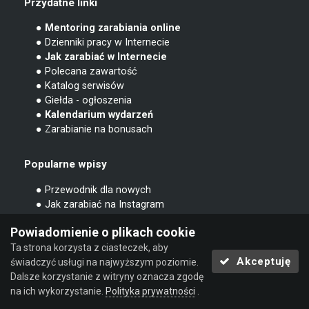
Przydatne linki
● Mentoring zarabiania online
● Dzienniki pracy w Internecie
● Jak zarabiać w Internecie
● Polecana zawartość
● Katalog serwisów
● Giełda - ogłoszenia
● Kalendarium wydarzeń
● Zarabianie na bonusach
Popularne wpisy
● Przewodnik dla nowych
● Jak zarabiać na Instagram
● Jak szybko zarobić pieniądze
Powiadomienie o plikach cookie
● Zarabianie na ankietach
● Jak zarabiać na afiliacji
Ta strona korzysta z ciasteczek, aby
Akceptuję
● Jak zarabiać na Facebooku
świadczyć usługi na najwyższym poziomie.
● Bot do Instagram
Dalsze korzystanie z witryny oznacza zgodę
● Jak zarabiać na poleconych
na ich wykorzystanie.
Polityka prywatności
.