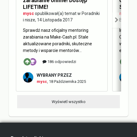
zarabianie online! Dostęp
Optimi
LIFETIME!
SEO
mysc
opublikował(a) temat w
Poradniki
mysc
opu
i nisze
,
14 Listopada 2017
Blog Ma
Sprawdź nasz oficjalny mentoring
Internet 
zarabiania na Make-Cash.pl. Stale
Obecnie 
aktualizowane poradniki, skuteczne
w oderwa
metody i wsparcie mentorów...
elementy 
186 odpowiedzi
WYBRANY PRZEZ
W
mysc
,
18 Października 2025
m
Wyświetl wszystko