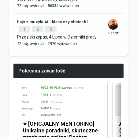
72
odpowiedzi
86334
wyświetleń
hajs z muzyki AI - klasa czy obciach?
1
2
3
Przez
skrzypas
,
4 Lipca
w
Dzienniki pracy
42
odpowiedzi
2976
wyświetleń
Polecana zawartość
⭐️ [OFICJALNY MENTORING]
Answer
Unikalne poradniki, skuteczne
(AEO) 