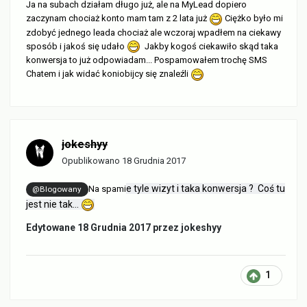
Ja na subach działam długo już, ale na MyLead dopiero
zaczynam chociaż konto mam tam z 2 lata już
Ciężko było mi
zdobyć jednego leada chociaż ale wczoraj wpadłem na ciekawy
sposób i jakoś się udało
Jakby kogoś ciekawiło skąd taka
konwersja to już odpowiadam... Pospamowałem trochę SMS
Chatem i jak widać koniobijcy się znaleźli
jokeshyy
Opublikowano
18 Grudnia 2017
e tyle wizyt i taka konwersja ? Coś tu
Na spami
@Blogowany
jest nie tak...
Edytowane
18 Grudnia 2017
przez jokeshyy
1