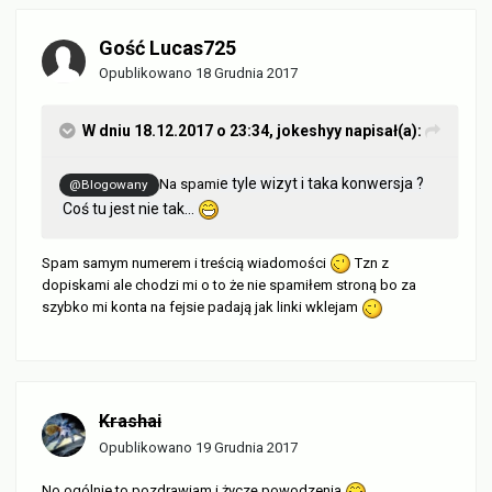
Gość Lucas725
Opublikowano
18 Grudnia 2017
W dniu 18.12.2017 o 23:34,
jokeshyy
napisał(a):
e tyle wizyt i taka konwersja ?
Na spami
@Blogowany
Coś tu jest nie tak...
Spam samym numerem i treścią wiadomości
Tzn z
dopiskami ale chodzi mi o to że nie spamiłem stroną bo za
szybko mi konta na fejsie padają jak linki wklejam
Krashai
Opublikowano
19 Grudnia 2017
No ogólnie to pozdrawiam i życzę powodzenia