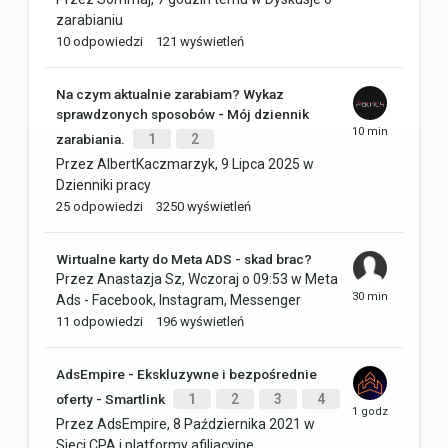
zarabianiu
10
odpowiedzi
121
wyświetleń
Na czym aktualnie zarabiam? Wykaz
sprawdzonych sposobów - Mój dziennik
zarabiania.
1
2
Przez
AlbertKaczmarzyk
,
9 Lipca 2025
w
Dzienniki pracy
25
odpowiedzi
3250
wyświetleń
Wirtualne karty do Meta ADS - skad brac?
Przez
Anastazja Sz
,
Wczoraj o 09:53
w
Meta
Ads - Facebook, Instagram, Messenger
11
odpowiedzi
196
wyświetleń
AdsEmpire - Ekskluzywne i bezpośrednie
oferty - Smartlink
1
2
3
4
Przez
AdsEmpire
,
8 Października 2021
w
Sieci CPA i platformy afiliacyjne