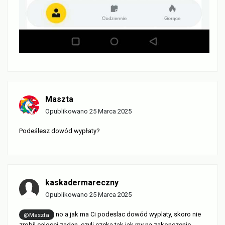
Maszta
Opublikowano
25 Marca 2025
Podeślesz dowód wypłaty?
kaskadermareczny
Opublikowano
25 Marca 2025
no a jak ma Ci podeslac dowód wyplaty, skoro nie
@Maszta
zrobil calosci zadan, czyli czeka tak jak my na zakonczenie