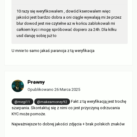
10 razy się weryfikowałem , dowód kserowalem więc
jakości jest bardzo dobra a oni ciągle wywalają mi że przez
blur dowod jest nie czytelne az w końcu zablokowali mi
całkiem kyc i mogę spróbować dopiero za 24h. Dla kilku
usd daruję sobię już to
U mnie to samo jakaś paranoja z tą weryfikacja
Prawny
Opublikowano
26 Marca 2025
Fakt z tą weryfikacją jest trochę
@megi11
@makeamoney92
szarpania. Skontaktuj się z nimi co jest przyczyną odrzucania
KYC może pomoże.
Najważniejsze to dobrej jakości zdjęcia + brak polskich znaków