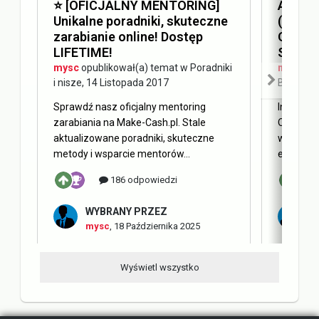
⭐️ [OFICJALNY MENTORING]
Answer
Unikalne poradniki, skuteczne
(AEO) 
zarabianie online! Dostęp
Optimi
LIFETIME!
SEO
mysc
opublikował(a) temat w
Poradniki
mysc
opu
i nisze
,
14 Listopada 2017
Blog Ma
Sprawdź nasz oficjalny mentoring
Internet 
zarabiania na Make-Cash.pl. Stale
Obecnie 
aktualizowane poradniki, skuteczne
w oderwa
metody i wsparcie mentorów...
elementy 
186 odpowiedzi
WYBRANY PRZEZ
W
mysc
,
18 Października 2025
m
Wyświetl wszystko