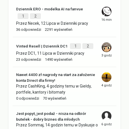
Dziennik ERO - modelka AI na fanvue
1
2
Przez
Necek
,
12 Lipca
w
Dzienniki pracy
36
odpowiedzi
2291
wyświetleń
Vinted Resell | Dziennik DC1
1
2
Przez
DC1
,
11 Lipca
w
Dzienniki pracy
23
odpowiedzi
1490
wyświetleń
Nawet 4400 zł nagrody na start za założenie
konta Direct dla firmy!
Przez
CashKing
,
4 godziny temu
w
Giełdy,
portfele, kantory i bitomaty
0
odpowiedzi
70
wyświetleń
Jest popyt, jest podaż - nisza na odbiór
butelek - dobry biznes dla młodych
Przez
Sommaj
,
14 godzin temu
w
Dyskusje o