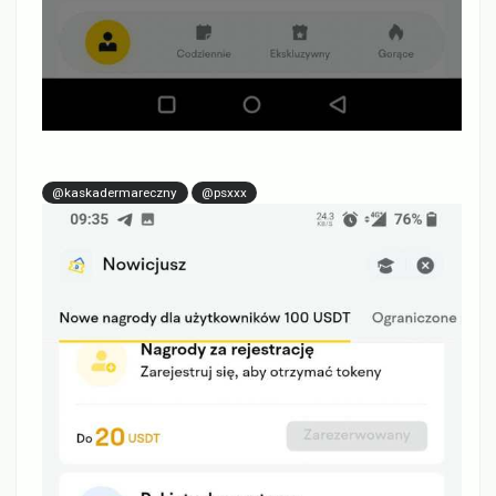
@kaskadermareczny
@psxxx