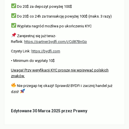
Do 20$ za depozyt powyżej 100$
Do 20$ co 24h za transakcję powyżej 100$ (maks. 3 razy)
Wypłata nagród możliwa po ukończeniu KYC
Zarejestruj się już teraz-
Reflink:
https://partner.bydfi.com/j/Cd87BnGp
Czysty Link:
https://bydfi.com
• Minimum do wypłaty 10$
Uwaga! Przy weryfikacji KYC proszę nie wpisywać polskich
znaków.
Nie przegap tej okazji! Sprawdź BYDFi i zacznij handel już
dziś!
Edytowane
30 Marca 2025
przez Prawny