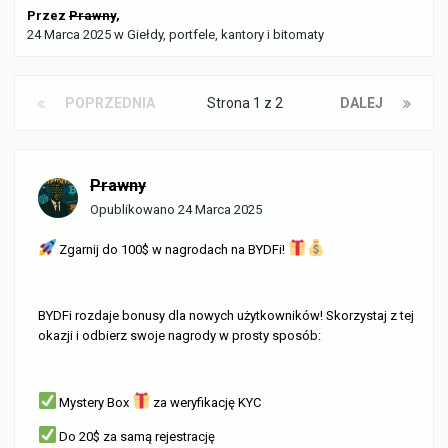
Przez
Prawny
,
24 Marca 2025
w
Giełdy, portfele, kantory i bitomaty
POPRZEDNIA
Strona 1 z 2
DALEJ
Prawny
Opublikowano
24 Marca 2025
Zgarnij do 100$ w nagrodach na BYDFi!
BYDFi rozdaje bonusy dla nowych użytkowników! Skorzystaj z tej
okazji i odbierz swoje nagrody w prosty sposób:
Mystery Box
za weryfikację KYC
Do 20$ za samą rejestrację