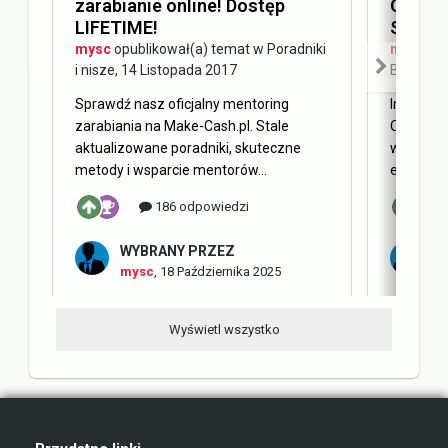
zarabianie online! Dostęp
Optimi
LIFETIME!
SEO
mysc
opublikował(a) temat w
Poradniki
mysc
opu
i nisze
,
14 Listopada 2017
Blog Ma
Sprawdź nasz oficjalny mentoring
Internet 
zarabiania na Make-Cash.pl. Stale
Obecnie 
aktualizowane poradniki, skuteczne
w oderwa
metody i wsparcie mentorów...
elementy 
186 odpowiedzi
WYBRANY PRZEZ
W
mysc
,
18 Października 2025
m
Wyświetl wszystko