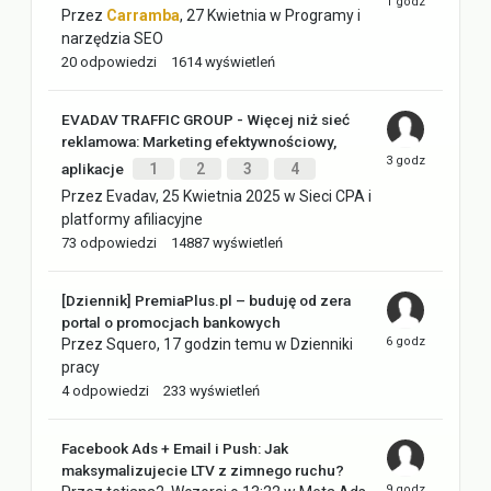
Przez
Carramba
,
27 Kwietnia
w
Programy i
narzędzia SEO
20
odpowiedzi
1614
wyświetleń
EVADAV TRAFFIC GROUP - Więcej niż sieć
reklamowa: Marketing efektywnościowy,
aplikacje
1
2
3
4
Przez
Evadav
,
25 Kwietnia 2025
w
Sieci CPA i
platformy afiliacyjne
73
odpowiedzi
14887
wyświetleń
[Dziennik] PremiaPlus.pl – buduję od zera
portal o promocjach bankowych
Przez
Squero
,
17 godzin temu
w
Dzienniki
pracy
4
odpowiedzi
233
wyświetleń
Facebook Ads + Email i Push: Jak
maksymalizujecie LTV z zimnego ruchu?