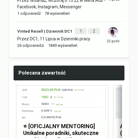
Przez
tetiana2
,
Wczoraj o 13:22
w
Meta Ads -
Facebook, Instagram, Messenger
1
odpowiedź
78
wyświetleń
Vinted Resell | Dziennik DC1
1
2
Przez
DC1
,
11 Lipca
w
Dzienniki pracy
26
odpowiedzi
1849
wyświetleń
Polecana zawartość
⭐️ [OFICJALNY MENTORING]
Answer
Unikalne poradniki, skuteczne
(AEO) 