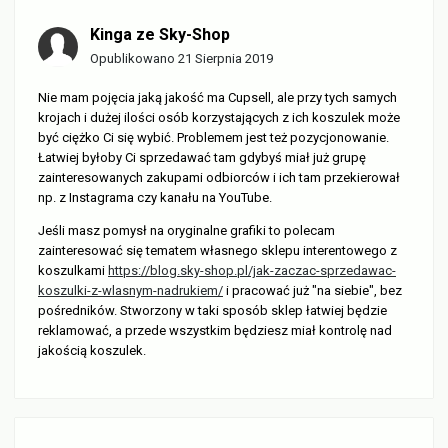
Kinga ze Sky-Shop
Opublikowano
21 Sierpnia 2019
Nie mam pojęcia jaką jakość ma Cupsell, ale przy tych samych
krojach i dużej ilości osób korzystających z ich koszulek może
być ciężko Ci się wybić. Problemem jest też pozycjonowanie.
Łatwiej byłoby Ci sprzedawać tam gdybyś miał już grupę
zainteresowanych zakupami odbiorców i ich tam przekierował
np. z Instagrama czy kanału na YouTube.
Jeśli masz pomysł na oryginalne grafiki to polecam
zainteresować się tematem własnego sklepu interentowego z
koszulkami
https://blog.sky-shop.pl/jak-zaczac-sprzedawac-
koszulki-z-wlasnym-nadrukiem/
i pracować już "na siebie", bez
pośredników. Stworzony w taki sposób sklep łatwiej będzie
reklamować, a przede wszystkim będziesz miał kontrolę nad
jakością koszulek.