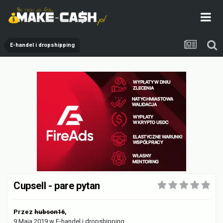
E-handel i dropshipping
Cupsell - pare pytan
Przez
hubson16
,
9 Maja 2019
w
E-handel i dropshipping