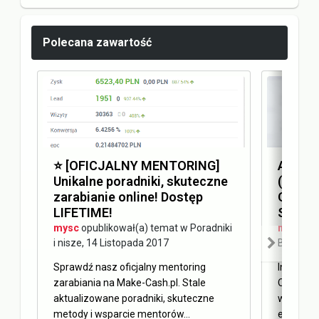
Polecana zawartość
⭐️ [OFICJALNY MENTORING]
Answer
Unikalne poradniki, skuteczne
(AEO) 
zarabianie online! Dostęp
Optimi
LIFETIME!
SEO
mysc
opublikował(a) temat w
Poradniki
mysc
opu
i nisze
,
14 Listopada 2017
Blog Ma
Sprawdź nasz oficjalny mentoring
Internet 
zarabiania na Make-Cash.pl. Stale
Obecnie 
aktualizowane poradniki, skuteczne
w oderwa
metody i wsparcie mentorów...
elementy 