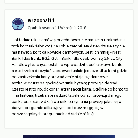
wrzochal11
Opublikowano
11 Września 2018
Dokładnie tak jak mówią przedmówcy, nie ma sensu zakładania
tych kont tak żeby ktoś na Tobie zarobił. Na dzień dzisiejszy nie
ma nawet 6 kont całkowicie darmowych. Jest ich mniej - Nest
Bank, Idea Bank, BGŻ, Getin Bank - dla osób poniżej 26 lat, City
Handlowy też chyba ostatnio wprowadził dość ciekawe konto,
ale to trzeba doczytać. Jest ewentualnie jeszcze kilka kont gdzie
po zastrzeżeniu karty prowadzenie staje się darmowe,
aczkolwiek trzeba spełnić warunki by taką prowizje dostać.
Często jest to np. dokonanie transakcji kartą. Ogólnie co konto to
inna historia, trzeba sprawdzać tabele opłat i prowizji danego
banku oraz sprawdzać warunki otrzymania prowizji jakie są w
danym programie afiliacyjnym, bo te też mogę się w
poszczególnych programach od siebie różnić.