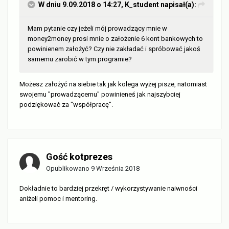
W dniu 9.09.2018 o 14:27,
K_student
napisał(a):
Mam pytanie czy jeżeli mój prowadzący mnie w
mon
ey2money prosi mnie o założenie 6 kont bankowych to
powinienem założyć?
Czy nie zakładać i spró
bow
ać jakoś
sam
emu zarobić w tym programie?
Możesz założyć na siebie tak jak kolega wyżej pisze, natomiast
swojemu "prowadzącemu" powinieneś jak najszybciej
podziękować za "współpracę".
Gość kotprezes
Opublikowano
9 Września 2018
Dokładnie to bardziej przekręt / wykorzystywanie naiwności
aniżeli pomoc i mentoring.