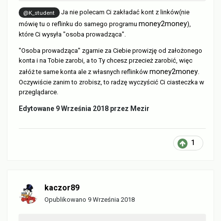
Ja nie polecam Ci zakładać kont z linków(nie
@K_student
money2money
mówię tu o reflinku do samego programu
),
które Ci wysyła "osoba prowadząca".
"Osoba prowadząca" zgarnie za Ciebie prowizję od założonego
konta i na Tobie zarobi, a to Ty chcesz przecież zarobić, więc
money2money
załóż te same konta ale z własnych reflinków
.
Oczywiście zanim to zrobisz, to radzę wyczyścić Ci ciasteczka w
przeglądarce.
Edytowane
9 Września 2018
przez Mezir
1
kaczor89
Opublikowano
9 Września 2018