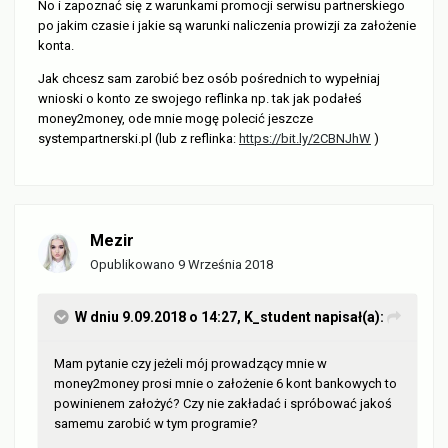
No i zapoznać się z warunkami promocji serwisu partnerskiego
po jakim czasie i jakie są warunki naliczenia prowizji za założenie
konta.
Jak chcesz sam zarobić bez osób pośrednich to wypełniaj
wnioski o konto ze swojego reflinka np. tak jak podałeś
money2money, ode mnie mogę polecić jeszcze
systempartnerski.pl (lub z reflinka:
https://bit.ly/2CBNJhW
)
Mezir
Opublikowano
9 Września 2018
W dniu 9.09.2018 o 14:27,
K_student
napisał(a):
Mam pytanie czy jeżeli mój prowadzący mnie w
money2money prosi mnie o założenie 6 kont bankowych to
powinienem założyć? Czy nie zakładać i spróbować jakoś
samemu zarobić w tym programie?