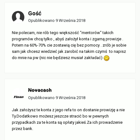
Gość
Opublikowano
9 Września 2018
Nie polecam, nie rób tego większość "mentorów" takich
programów chcą tylko , abyś założył konta i zgarną prowizje .
Potem na 60%-70% cie zostawią cię bez pomocy . zrób je sobie
sam jak chcesz wiedzieć jak zarobić na takim czymś to napisz
do mnie na pw (nic nie będziesz musiał zakładać)
Novacash
Opublikowano
9 Września 2018
Jak założysz te konta z jego refa to on dostanie prowizję a nie
Ty.Dodatkowo możesz jeszcze stracić bo w pewnych
przypadkach za te konta są opłaty jakieś.Za ich prowadzenie
przez bank.