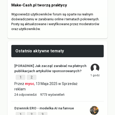
Make-Cash.pl tworzą praktycy
Wypowiedzi użytkowników forum są oparte na realnym
doświadczeniu w zarabianiu online i tematach pokrewnych.
Posty są aktualizowane i weryfikowane przez moderatorów
oraz użytkowników.
Ostatnio aktywne tematy
[PORADNIK] Jak zacząć zarabiać na płatnych
publikacjach artykułów sponsorowanych?
1
2
Przez
mysc
,
13 Maja 2025
w
Sprzedaż
reklam
24
odpowiedzi
9773
wyświetleń
Dziennik ERO - modelka AI na fanvue
1
2
3