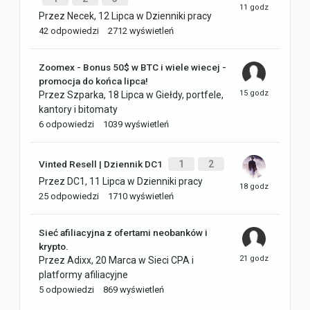
Przez
Necek
,
12 Lipca
w
Dzienniki pracy
42
odpowiedzi
2712
wyświetleń
Zoomex - Bonus 50$ w BTC i wiele wiecej -
promocja do końca lipca!
Przez
Szparka
,
18 Lipca
w
Giełdy, portfele,
kantory i bitomaty
6
odpowiedzi
1039
wyświetleń
Vinted Resell | Dziennik DC1
1
2
Przez
DC1
,
11 Lipca
w
Dzienniki pracy
25
odpowiedzi
1710
wyświetleń
Sieć afiliacyjna z ofertami neobanków i
krypto.
Przez
Adixx
,
20 Marca
w
Sieci CPA i
platformy afiliacyjne
5
odpowiedzi
869
wyświetleń