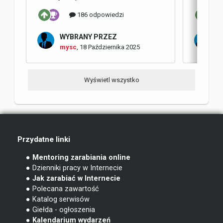
186 odpowiedzi
WYBRANY PRZEZ
W
mysc
,
18 Października 2025
m
Wyświetl wszystko
Przydatne linki
● Mentoring zarabiania online
● Dzienniki pracy w Internecie
● Jak zarabiać w Internecie
● Polecana zawartość
● Katalog serwisów
● Giełda - ogłoszenia
● Kalendarium wydarzeń