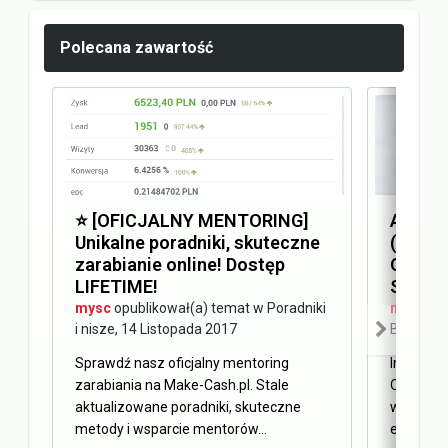
Polecana zawartość
⭐️ [OFICJALNY MENTORING]
Answer
Unikalne poradniki, skuteczne
(AEO) 
zarabianie online! Dostęp
Optimi
LIFETIME!
SEO
mysc
opublikował(a) temat w
Poradniki
mysc
opu
i nisze
,
14 Listopada 2017
Blog Ma
Sprawdź nasz oficjalny mentoring
Internet 
zarabiania na Make-Cash.pl. Stale
Obecnie 
aktualizowane poradniki, skuteczne
w oderwa
metody i wsparcie mentorów...
elementy 