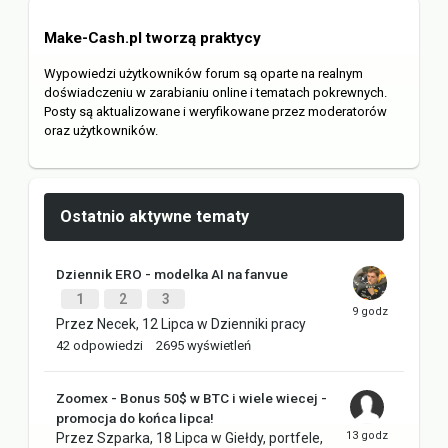
Make-Cash.pl tworzą praktycy
Wypowiedzi użytkowników forum są oparte na realnym
doświadczeniu w zarabianiu online i tematach pokrewnych.
Posty są aktualizowane i weryfikowane przez moderatorów
oraz użytkowników.
Ostatnio aktywne tematy
Dziennik ERO - modelka AI na fanvue
1
2
3
Przez
Necek
,
12 Lipca
w
Dzienniki pracy
42
odpowiedzi
2695
wyświetleń
Zoomex - Bonus 50$ w BTC i wiele wiecej -
promocja do końca lipca!
Przez
Szparka
,
18 Lipca
w
Giełdy, portfele,