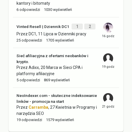
kantory i bitomaty
6
odpowiedzi
1030
wyświetleń
Vinted Resell | Dziennik DC1
1
2
Przez
DC1
,
11 Lipca
w
Dzienniki pracy
25
odpowiedzi
1705
wyświetleń
Sieć afiliacyjna z ofertami neobanków i
krypto.
Przez
Adixx
,
20 Marca
w
Sieci CPA i
platformy afiliacyjne
5
odpowiedzi
869
wyświetleń
NeoIndexer.com - skuteczne indeksowanie
linków - promocja na start
Przez
Carramba
,
27 Kwietnia
w
Programy i
narzędzia SEO
19
odpowiedzi
1579
wyświetleń