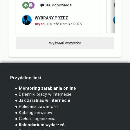
186 odpowiedzi
WYBRANY PRZEZ
W
mysc
,
18 Października 2025
m
Wyświetl wszystko
Przydatne linki
● Mentoring zarabiania online
● Dzienniki pracy w Internecie
● Jak zarabiać w Internecie
● Polecana zawartość
● Katalog serwisów
● Giełda - ogłoszenia
● Kalendarium wydarzeń