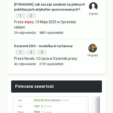
[PORADNIK] Jak zacząć zarabiać na płatnych
publikacjach artykułów sponsorowanych?
1
2
Przez
mysc
,
13 Maja 2025
w
Sprzedaż
reklam
24
odpowiedzi
9801
wyświetleń
Dziennik ERO - modelka AI na fanvue
1
2
3
Przez
Necek
,
12 Lipca
w
Dzienniki pracy
42
odpowiedzi
2741
wyświetleń
Polecana zawartość