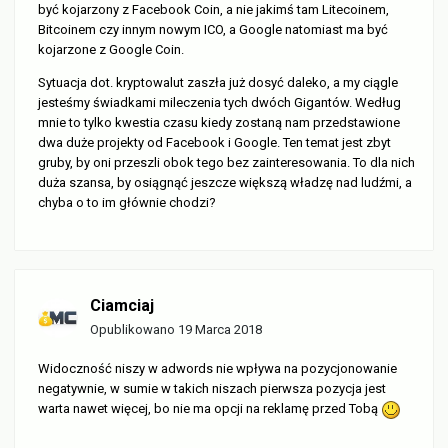
być kojarzony z Facebook Coin, a nie jakimś tam Litecoinem,
Bitcoinem czy innym nowym ICO, a Google natomiast ma być
kojarzone z Google Coin.
Sytuacja dot. kryptowalut zaszła już dosyć daleko, a my ciągle
jesteśmy świadkami mileczenia tych dwóch Gigantów. Według
mnie to tylko kwestia czasu kiedy zostaną nam przedstawione
dwa duże projekty od Facebook i Google. Ten temat jest zbyt
gruby, by oni przeszli obok tego bez zainteresowania. To dla nich
duża szansa, by osiągnąć jeszcze większą władzę nad ludźmi, a
chyba o to im głównie chodzi?
Ciamciaj
Opublikowano
19 Marca 2018
Widoczność niszy w adwords nie wpływa na pozycjonowanie
negatywnie, w sumie w takich niszach pierwsza pozycja jest
warta nawet więcej, bo nie ma opcji na reklamę przed Tobą