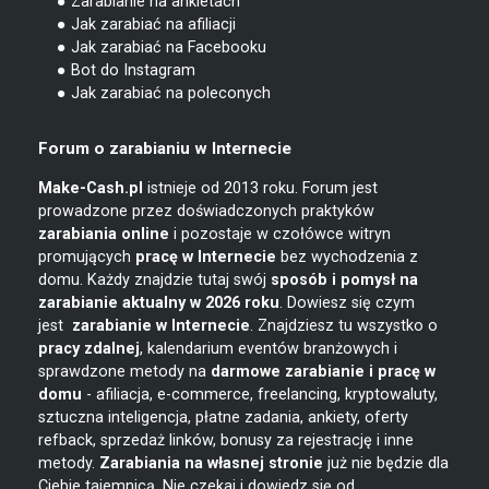
● Zarabianie na ankietach
● Jak zarabiać na afiliacji
● Jak zarabiać na Facebooku
● Bot do Instagram
● Jak zarabiać na poleconych
Forum o zarabianiu w Internecie
Make-Cash.pl
istnieje od 2013 roku. Forum jest
prowadzone przez doświadczonych praktyków
zarabiania online
i pozostaje w czołówce witryn
promujących
pracę w Internecie
bez wychodzenia z
domu. Każdy znajdzie tutaj swój
sposób i pomysł na
zarabianie
aktualny w 2026 roku
. Dowiesz się czym
jest
zarabianie w
Internecie
. Znajdziesz tu wszystko o
pracy zdalnej
, kalendarium eventów branżowych i
sprawdzone metody na
darmowe zarabianie i pracę w
domu
- afiliacja, e-commerce, freelancing, kryptowaluty,
sztuczna inteligencja, płatne zadania, ankiety, oferty
refback, sprzedaż linków, bonusy za rejestrację i inne
metody.
Zarabiania na własnej stronie
już nie będzie dla
Ciebie tajemnicą. Nie czekaj i dowiedz się od