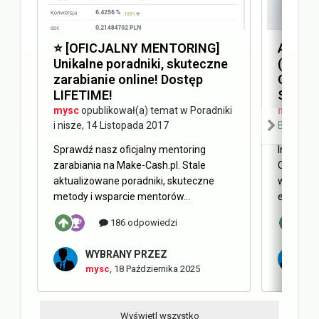
⭐️ [OFICJALNY MENTORING]
Answer
Unikalne poradniki, skuteczne
(AEO) 
zarabianie online! Dostęp
Optimi
LIFETIME!
SEO
mysc
opublikował(a) temat w
Poradniki
mysc
opu
i nisze
,
14 Listopada 2017
Blog Ma
Sprawdź nasz oficjalny mentoring
Internet 
zarabiania na Make-Cash.pl. Stale
Obecnie 
aktualizowane poradniki, skuteczne
w oderwa
metody i wsparcie mentorów...
elementy 
186 odpowiedzi
WYBRANY PRZEZ
W
mysc
,
18 Października 2025
m
Wyświetl wszystko