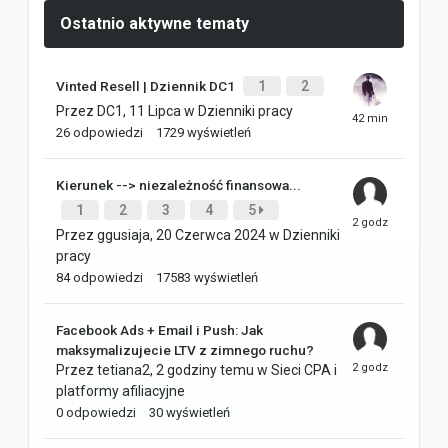
Ostatnio aktywne tematy
Vinted Resell | Dziennik DC1
1
2
Przez
DC1
,
11 Lipca
w
Dzienniki pracy
26
odpowiedzi
1729
wyświetleń
Kierunek --> niezależność finansowa...
1
2
3
4
5
Przez
ggusiaja
,
20 Czerwca 2024
w
Dzienniki
pracy
84
odpowiedzi
17583
wyświetleń
Facebook Ads + Email i Push: Jak
maksymalizujecie LTV z zimnego ruchu?
Przez
tetiana2
,
2 godziny temu
w
Sieci CPA i
platformy afiliacyjne
0
odpowiedzi
30
wyświetleń