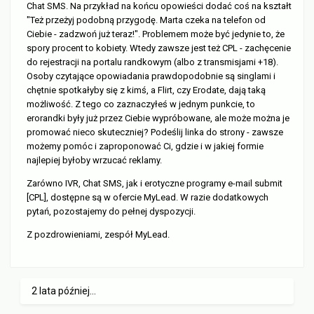
Chat SMS. Na przykład na końcu opowieści dodać coś na kształt
"Też przeżyj podobną przygodę. Marta czeka na telefon od
Ciebie - zadzwoń już teraz!". Problemem może być jedynie to, że
spory procent to kobiety. Wtedy zawsze jest też CPL - zachęcenie
do rejestracji na portalu randkowym (albo z transmisjami +18).
Osoby czytające opowiadania prawdopodobnie są singlami i
chętnie spotkałyby się z kimś, a Flirt, czy Erodate, dają taką
możliwość. Z tego co zaznaczyłeś w jednym punkcie, to
erorandki były już przez Ciebie wypróbowane, ale może można je
promować nieco skuteczniej? Podeślij linka do strony - zawsze
możemy pomóc i zaproponować Ci, gdzie i w jakiej formie
najlepiej byłoby wrzucać reklamy.
Zarówno IVR, Chat SMS, jak i erotyczne programy e-mail submit
[CPL], dostępne są w ofercie MyLead. W razie dodatkowych
pytań, pozostajemy do pełnej dyspozycji.
Z pozdrowieniami, zespół MyLead.
2 lata później...