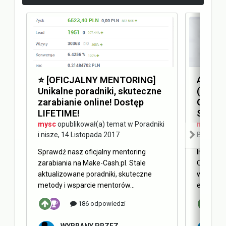
⭐️ [OFICJALNY MENTORING]
Answer
Unikalne poradniki, skuteczne
(AEO) 
zarabianie online! Dostęp
Optimi
LIFETIME!
SEO
mysc
opublikował(a) temat w
Poradniki
mysc
opu
i nisze
,
14 Listopada 2017
Blog Ma
Sprawdź nasz oficjalny mentoring
Internet 
zarabiania na Make-Cash.pl. Stale
Obecnie 
aktualizowane poradniki, skuteczne
w oderwa
metody i wsparcie mentorów...
elementy 
186 odpowiedzi
WYBRANY PRZEZ
W