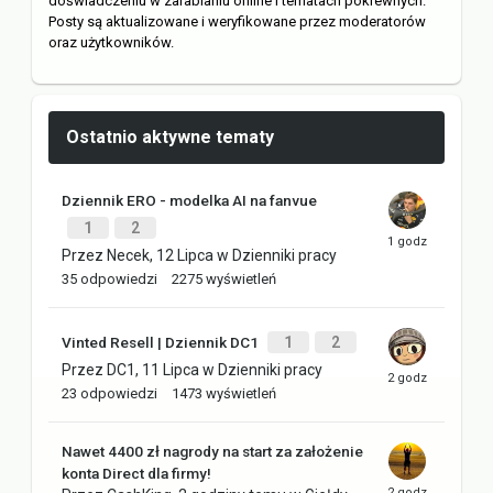
doświadczeniu w zarabianiu online i tematach pokrewnych.
Posty są aktualizowane i weryfikowane przez moderatorów
oraz użytkowników.
Ostatnio aktywne tematy
Dziennik ERO - modelka AI na fanvue
1
2
Przez
Necek
,
12 Lipca
w
Dzienniki pracy
35
odpowiedzi
2275
wyświetleń
Vinted Resell | Dziennik DC1
1
2
Przez
DC1
,
11 Lipca
w
Dzienniki pracy
23
odpowiedzi
1473
wyświetleń
Nawet 4400 zł nagrody na start za założenie
konta Direct dla firmy!