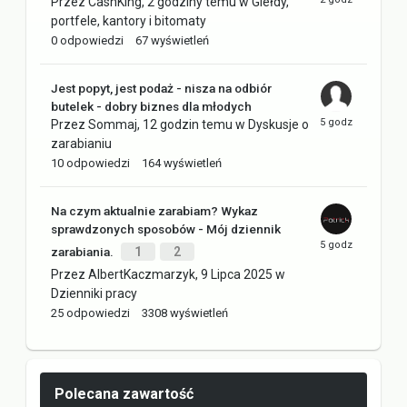
Przez
CashKing
,
2 godziny temu
w
Giełdy,
portfele, kantory i bitomaty
0
odpowiedzi
67
wyświetleń
Jest popyt, jest podaż - nisza na odbiór
butelek - dobry biznes dla młodych
Przez
Sommaj
,
12 godzin temu
w
Dyskusje o
zarabianiu
10
odpowiedzi
164
wyświetleń
Na czym aktualnie zarabiam? Wykaz
sprawdzonych sposobów - Mój dziennik
zarabiania.
1
2
Przez
AlbertKaczmarzyk
,
9 Lipca 2025
w
Dzienniki pracy
25
odpowiedzi
3308
wyświetleń
Polecana zawartość