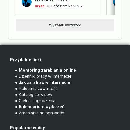
mysc
,
18 Października 2025
m
Wyświetl wszystko
Przydatne linki
● Mentoring zarabiania online
● Dzienniki pracy w Internecie
● Jak zarabiać w Internecie
● Polecana zawartość
● Katalog serwisów
● Giełda - ogłoszenia
● Kalendarium wydarzeń
● Zarabianie na bonusach
Popularne wpisy