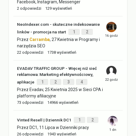
Facebook, Instagram, Messenger
2
odpowiedzi
129
wyświetleń
NeoIndexer.com - skuteczne indeksowanie
linków - promocja na start
1
2
Przez
Carramba
,
27 Kwietnia
w
Programy i
narzędzia SEO
22
odpowiedzi
1738
wyświetleń
EVADAV TRAFFIC GROUP - Więcej niż sieć
reklamowa: Marketing efektywnościowy,
aplikacje
1
2
3
4
Przez
Evadav
,
25 Kwietnia 2025
w
Sieci CPA i
platformy afiliacyjne
73
odpowiedzi
14966
wyświetleń
Vinted Resell | Dziennik DC1
1
2
Przez
DC1
,
11 Lipca
w
Dzienniki pracy
26
odpowiedzi
1943
wyświetleń