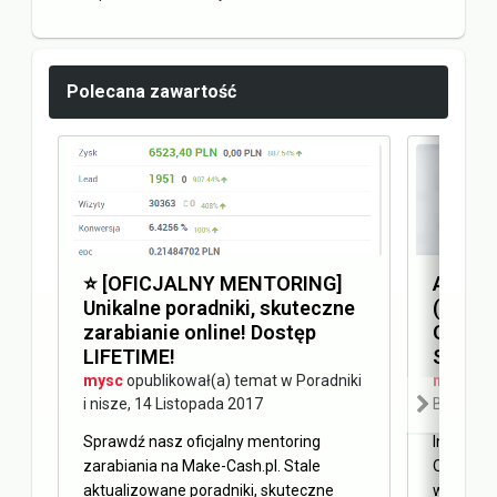
Polecana zawartość
⭐️ [OFICJALNY MENTORING]
Answer
Unikalne poradniki, skuteczne
(AEO) 
zarabianie online! Dostęp
Optimi
LIFETIME!
SEO
mysc
opublikował(a) temat w
Poradniki
mysc
opu
i nisze
,
14 Listopada 2017
Blog Ma
Sprawdź nasz oficjalny mentoring
Internet 
zarabiania na Make-Cash.pl. Stale
Obecnie 
aktualizowane poradniki, skuteczne
w oderwa