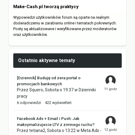
Make-Cash.pl tworzą praktycy
Wypowiedzi użytkowników forum są oparte na realnym
doświadczeniu w zarabianiu online i tematach pokrewnych.
Posty są aktualizowane i weryfikowane przez moderatorów
oraz użytkowników.
Ostatnio aktywne tematy
[Dziennik] Buduję od zera portal o
promocjach bankowych
Przez
Squero
,
Sobota o 19:37
w
Dzienniki
pracy
6
odpowiedzi
422
wyświetleń
Facebook Ads + Email i Push: Jak
maksymalizujecie LTV z zimnego ruchu?
Przez
tetiana2
,
Sobota o 13:22
w
Meta Ads -