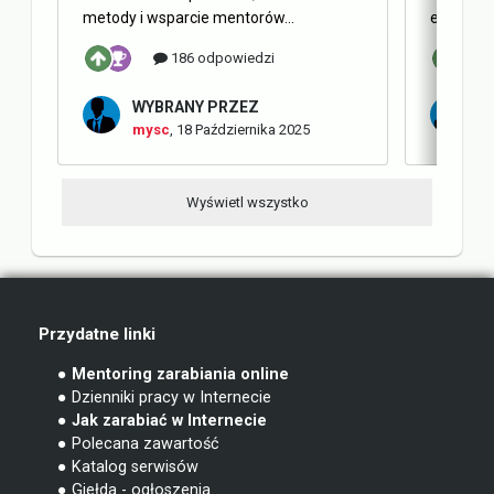
metody i wsparcie mentorów...
elementy 
186 odpowiedzi
WYBRANY PRZEZ
W
mysc
,
18 Października 2025
m
Wyświetl wszystko
Przydatne linki
● Mentoring zarabiania online
● Dzienniki pracy w Internecie
● Jak zarabiać w Internecie
● Polecana zawartość
● Katalog serwisów
● Giełda - ogłoszenia