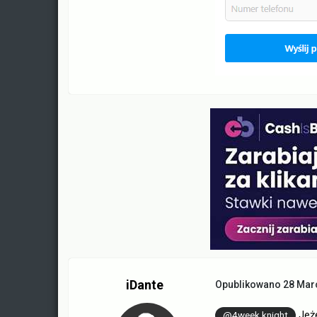
iDante
Opublikowano
28 Mar
Jeże
@4week.knight