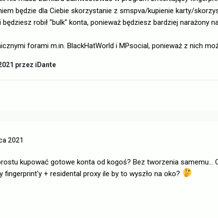
em będzie dla Ciebie skorzystanie z smspva/kupienie karty/skorzysta
li będziesz robił "bulk" konta, ponieważ będziesz bardziej narażony n
nicznymi forami m.in. BlackHatWorld i MPsocial, ponieważ z nich mo
2021
przez iDante
ca 2021
rostu kupować gotowe konta od kogoś? Bez tworzenia samemu... 
 fingerprint'y + residental proxy ile by to wyszło na oko?