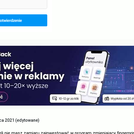
ca 2021
(edytowane)
li nie masz zamiaru zainwestować w program zmieniający fingerprint'