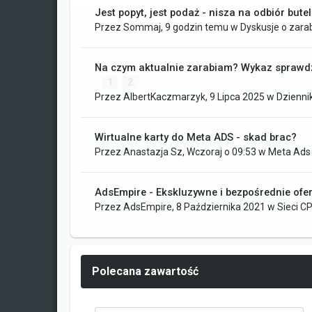
Jest popyt, jest podaż - nisza na odbiór bute
Przez
Sommaj
,
9 godzin temu
w
Dyskusje o zara
Na czym aktualnie zarabiam? Wykaz sprawdz
1
2
Przez
AlbertKaczmarzyk
,
9 Lipca 2025
w
Dziennik
Wirtualne karty do Meta ADS - skad brac?
Przez
Anastazja Sz
,
Wczoraj o 09:53
w
Meta Ads 
AdsEmpire - Ekskluzywne i bezpośrednie ofer
Przez
AdsEmpire
,
8 Października 2021
w
Sieci CP
Polecana zawartość