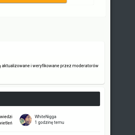
są aktualizowane i weryfikowane przez moderatorów
wiedzi
WhiteNigga
1 godzinę temu
ietleń