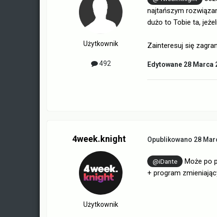
najtańszym rozwiązani
dużo to Tobie ta, jeże
Użytkownik
Zainteresuj się zagra
492
Edytowane
28 Marca 
4week.knight
Opublikowano
28 Mar
Może po p
@iDante
+ program zmieniający
Użytkownik