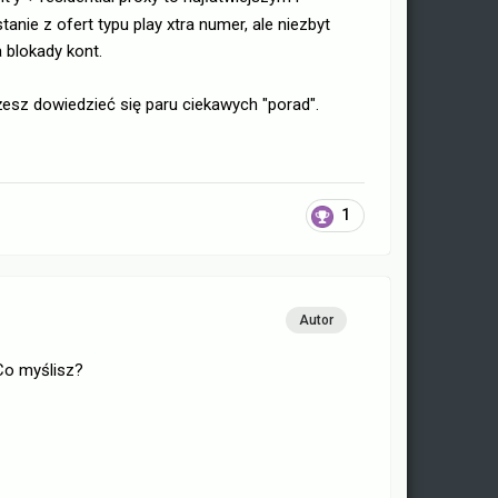
nie z ofert typu play xtra numer, ale niezbyt
a blokady kont.
żesz dowiedzieć się paru ciekawych "porad".
1
Autor
Co myślisz?