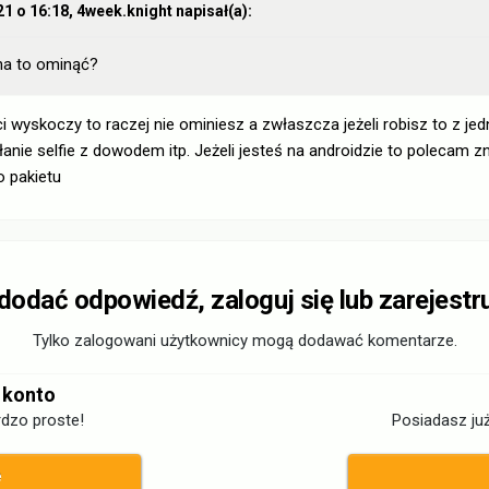
21 o 16:18,
4week.knight
napisał(a):
na to ominąć?
 ci wyskoczy to raczej nie ominiesz a zwłaszcza jeżeli robisz to z je
anie selfie z dowodem itp. Jeżeli jesteś na androidzie to polecam 
 pakietu
 dodać odpowiedź, zaloguj się lub zarejestr
Tylko zalogowani użytkownicy mogą dodawać komentarze.
 konto
dzo proste!
Posiadasz już
ę