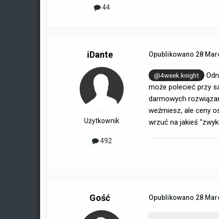
44
iDante
Opublikowano
28 Mar
Odno
@4week.knight
może polecieć przy sa
darmowych rozwiązań, 
weźmiesz, ale ceny o
Użytkownik
wrzuć na jakieś "zwykł
492
Gość
Opublikowano
28 Mar