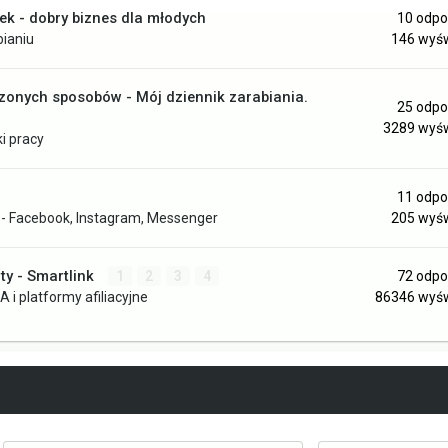
lek - dobry biznes dla młodych
10
odpo
bianiu
146
wyśw
onych sposobów - Mój dziennik zarabiania.
25
odpo
3289
wyśw
i pracy
11
odpo
- Facebook, Instagram, Messenger
205
wyśw
ty - Smartlink
1
2
3
4
72
odpo
A i platformy afiliacyjne
86346
wyśw