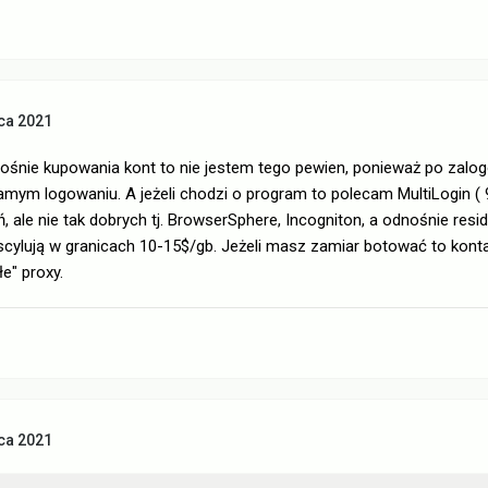
ca 2021
śnie kupowania kont to nie jestem tego pewien, ponieważ po zalogo
mym logowaniu. A jeżeli chodzi o program to polecam MultiLogin ( 
ale nie tak dobrych tj. BrowserSphere, Incogniton, a odnośnie reside
scylują w granicach 10-15$/gb. Jeżeli masz zamiar botować to konta
e" proxy.
ca 2021