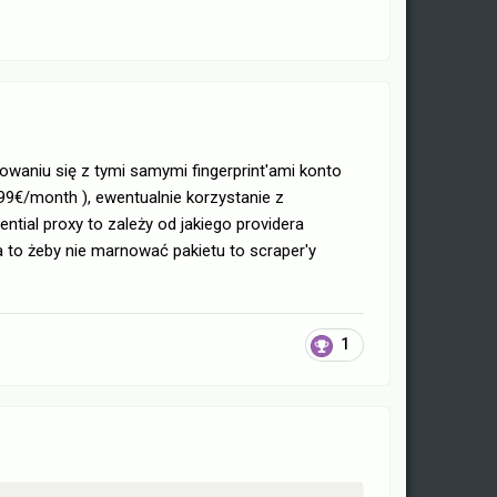
waniu się z tymi samymi fingerprint'ami konto
99€/month ), ewentualnie korzystanie z
ntial proxy to zależy od jakiego providera
 to żeby nie marnować pakietu to scraper'y
1