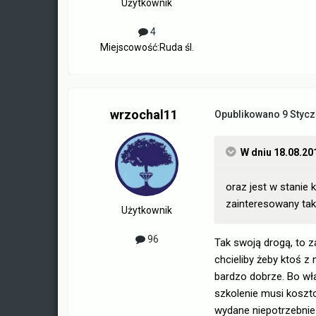
Użytkownik
4
Miejscowość:
Ruda śl.
wrzochal11
Opublikowano
9 Stycz
W dniu 18.08.20
oraz jest w stanie 
zainteresowany tak
Użytkownik
96
Tak swoją drogą, to 
chcieliby żeby ktoś z 
bardzo dobrze. Bo wła
szkolenie musi koszto
wydane niepotrzebnie