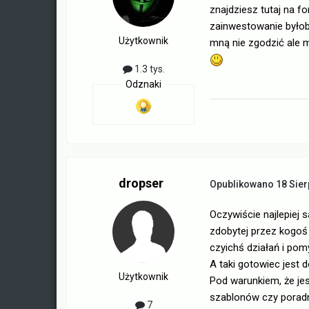
znajdziesz tutaj na 
zainwestowanie było
Użytkownik
mną nie zgodzić ale m
1.3 tys.
Odznaki
dropser
Opublikowano
18 Sier
Oczywiście najlepiej 
zdobytej przez kogoś
czyichś działań i pom
A taki gotowiec jest 
Użytkownik
Pod warunkiem, że je
szablonów czy poradn
7