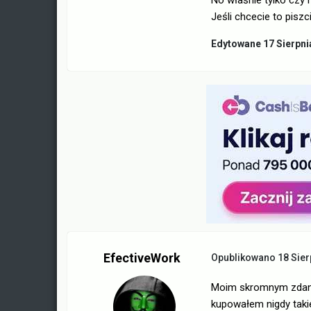
No właśnie tylko czy 
Jeśli chcecie to piszci
Edytowane
17 Sierpni
EfectiveWork
Opublikowano
18 Sier
Moim skromnym zdaniem
kupowałem nigdy taki