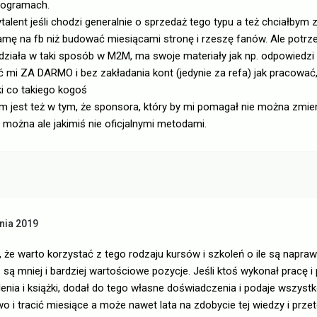
programach.
alent jeśli chodzi generalnie o sprzedaż tego typu a też chciałbym za
amę na fb niż budować miesiącami stronę i rzeszę fanów. Ale potrzeb
 działa w taki sposób w M2M, ma swoje materiały jak np. odpowiedzi 
ć mi ZA DARMO i bez zakładania kont (jedynie za refa) jak pracować
i co takiego kogoś
m jest też w tym, że sponsora, który by mi pomagał nie można zmien
e można ale jakimiś nie oficjalnymi metodami.
nia 2019
że warto korzystać z tego rodzaju kursów i szkoleń o ile są napraw
są mniej i bardziej wartościowe pozycje. Jeśli ktoś wykonał pracę i 
nia i książki, dodał do tego własne doświadczenia i podaje wszystk
 i tracić miesiące a może nawet lata na zdobycie tej wiedzy i prze