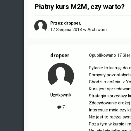
Płatny kurs M2M, czy warto?
Przez
dropser
,
17 Sierpnia 2018
w
Archiwum
dropser
Opublikowano
17 Sier
Pytanie to kieruję do 
Domysły pozostałych c
Chodzi o gościa z Yo
Kurs jest sprzedawany 
Użytkownik
Strategia sprzedaży 
Zdecydowanie drożej j
7
Interesuje mnie czy kt
Nie jest to raczej sys
Poza tym w kursie i m