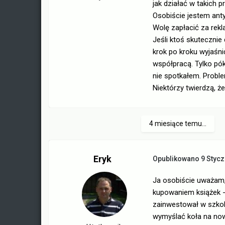
jak działać w takich 
Osobiście jestem antyt
Wolę zapłacić za rekl
Jeśli ktoś skutecznie
krok po kroku wyjaśni
współpracą. Tylko pók
nie spotkałem. Proble
Niektórzy twierdzą, ż
4 miesiące temu...
Eryk
Opublikowano
9 Stycz
Ja osobiście uważam, 
kupowaniem książek - 
zainwestował w szkole
wymyślać koła na nowo