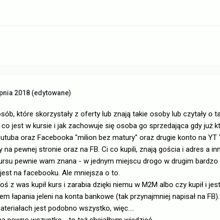
pnia 2018
(edytowane)
osób, które skorzystały z oferty lub znają takie osoby lub czytały o 
o jest w kursie i jak zachowuje się osoba go sprzedająca gdy już k
utuba oraz Facebooka "milion bez matury" oraz drugie konto na YT 
na pewnej stronie oraz na FB. Ci co kupili, znają gościa i adres a inni
kursu pewnie wam znana - w jednym miejscu drogo w drugim bardzo 
est na facebooku. Ale mniejsza o to.
oś z was kupił kurs i zarabia dzięki niemu w M2M albo czy kupił i jes
tem łapania jeleni na konta bankowe (tak przynajmniej napisał na FB).
ateriałach jest podobno wszystko, więc....