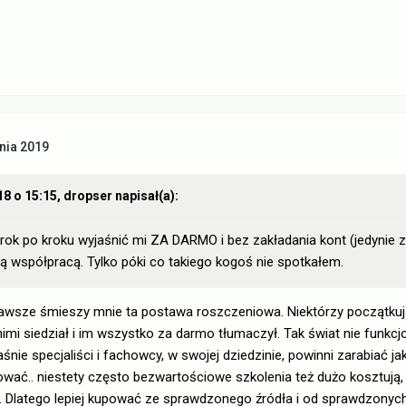
nia 2019
18 o 15:15,
dropser
napisał(a):
krok po kroku wyjaśnić mi ZA DARMO i bez zakładania kont (jedynie 
ą współpracą. Tylko póki co takiego kogoś nie spotkałem.
zawsze śmieszy mnie ta postawa roszczeniowa. Niektórzy początkuj
nimi siedział i im wszystko za darmo tłumaczył. Tak świat nie funkcj
śnie specjaliści i fachowcy, w swojej dziedzinie, powinni zarabiać ja
wać.. niestety często bezwartościowe szkolenia też dużo kosztują, 
. Dlatego lepiej kupować ze sprawdzonego źródła i od sprawdzonyc