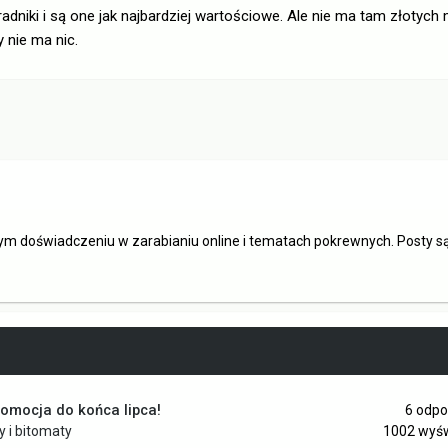
adniki i są one jak najbardziej wartościowe. Ale nie ma tam złotych
y nie ma nic.
ym doświadczeniu w zarabianiu online i tematach pokrewnych. Posty 
romocja do końca lipca!
6
odpo
ry i bitomaty
1002
wyśw