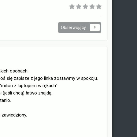
Obserwujący
0
takich osobach.
toś się zapisze z jego linka zostawmy w spokoju.
"milion z laptopem w rękach"
 (jeśli chcą) łatwo znajdą.
tanio.
t zawiedziony.