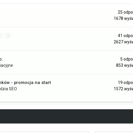
25
odpo
1678
wyśw
2
3
41
odpo
2627
wyśw
o.
5
odpo
liacyjne
853
wyśw
nków - promocja na start
19
odpo
ędzia SEO
1572
wyśw