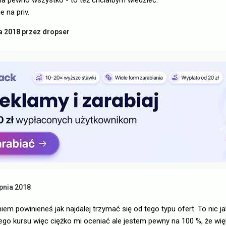
na pewno wszystko - to też chciałbym wiedzieć.
e na priv.
a 2018
przez dropser
pnia 2018
 powinieneś jak najdalej trzymać się od tego typu ofert. To nic ja
ego kursu więc ciężko mi oceniać ale jestem pewny na 100 %, że wi