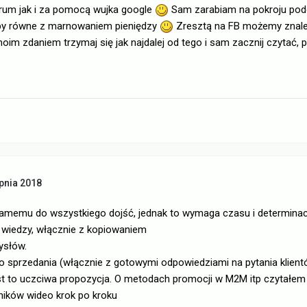
forum jak i za pomocą wujka google
Sam zarabiam na pokroju podob
by równe z marnowaniem pieniędzy
Zresztą na FB możemy znal
oim zdaniem trzymaj się jak najdalej od tego i sam zacznij czytać,
pnia 2018
samemu do wszystkiego dojść, jednak to wymaga czasu i determinacji
 wiedzy, włącznie z kopiowaniem
ysłów.
do sprzedania (włącznie z gotowymi odpowiedziami na pytania klientó
st to uczciwa propozycja. O metodach promocji w M2M itp czytałe
ików wideo krok po kroku