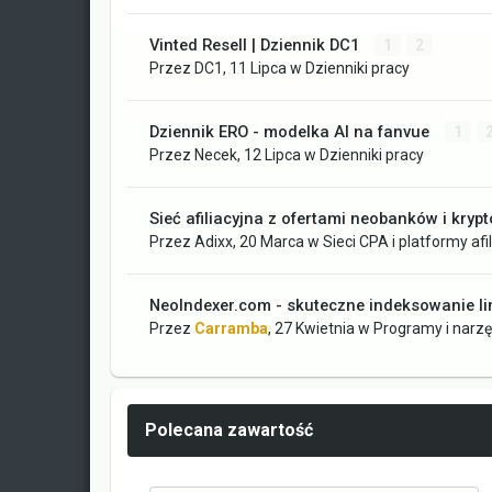
Vinted Resell | Dziennik DC1
1
2
Przez
DC1
,
11 Lipca
w
Dzienniki pracy
Dziennik ERO - modelka AI na fanvue
1
Przez
Necek
,
12 Lipca
w
Dzienniki pracy
Sieć afiliacyjna z ofertami neobanków i krypt
Przez
Adixx
,
20 Marca
w
Sieci CPA i platformy afi
NeoIndexer.com - skuteczne indeksowanie li
Przez
Carramba
,
27 Kwietnia
w
Programy i narz
Polecana zawartość