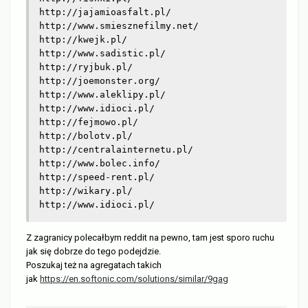
http://jajamioasfalt.pl/

http://www.smiesznefilmy.net/

http://kwejk.pl/

http://www.sadistic.pl/

http://ryjbuk.pl/

http://joemonster.org/

http://www.aleklipy.pl/

http://www.idioci.pl/

http://fejmowo.pl/

http://bolotv.pl/

http://centralainternetu.pl/

http://www.bolec.info/

http://speed-rent.pl/

http://wikary.pl/

http://www.idioci.pl/
Z zagranicy polecałbym reddit na pewno, tam jest sporo ruchu
jak się dobrze do tego podejdzie.
Poszukaj też na agregatach takich
jak
https://en.softonic.com/solutions/similar/9gag