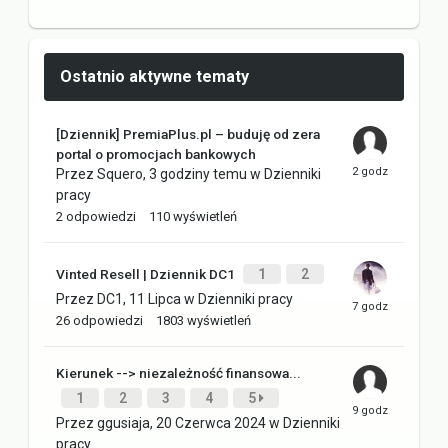
Ostatnio aktywne tematy
[Dziennik] PremiaPlus.pl – buduję od zera
portal o promocjach bankowych
Przez
Squero
,
3 godziny temu
w
Dzienniki
pracy
2
odpowiedzi
110
wyświetleń
Vinted Resell | Dziennik DC1
1
2
Przez
DC1
,
11 Lipca
w
Dzienniki pracy
26
odpowiedzi
1803
wyświetleń
Kierunek --> niezależność finansowa...
1
2
3
4
5
Przez
ggusiaja
,
20 Czerwca 2024
w
Dzienniki
pracy