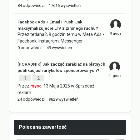
84
odpowiedzi
17616
wyświetleń
Facebook Ads + Email i Push: Jak
maksymalizujecie LTV z zimnego ruchu?
Przez
tetiana2
,
9 godzin temu
w
Meta Ads -
Facebook, Instagram, Messenger
0
odpowiedzi
49
wyświetleń
[PORADNIK] Jak zacząć zarabiać na płatnych
publikacjach artykułów sponsorowanych?
1
2
Przez
mysc
,
13 Maja 2025
w
Sprzedaż
reklam
24
odpowiedzi
9829
wyświetleń
Polecana zawartość