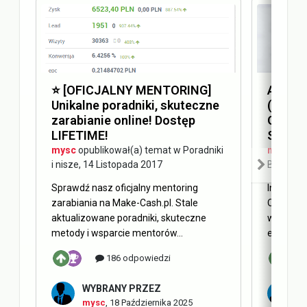
⭐️ [OFICJALNY MENTORING]
Answer
Unikalne poradniki, skuteczne
(AEO) 
zarabianie online! Dostęp
Optimi
LIFETIME!
SEO
mysc
opublikował(a) temat w
Poradniki
mysc
opu
i nisze
,
14 Listopada 2017
Blog Ma
Sprawdź nasz oficjalny mentoring
Internet 
zarabiania na Make-Cash.pl. Stale
Obecnie 
aktualizowane poradniki, skuteczne
w oderwa
metody i wsparcie mentorów...
elementy 
186 odpowiedzi
WYBRANY PRZEZ
W
mysc
,
18 Października 2025
m