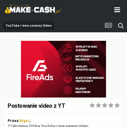
YouTube i inne serwisy Video
Postowanie video z YT
Przez
Biger
,
27 Września 2018
w
YouTube i inne serwisy Video