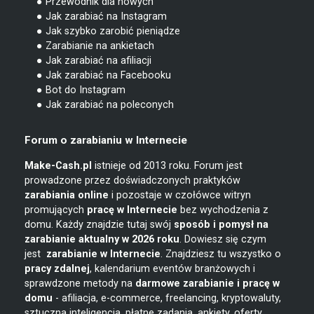
● Przewodnik dla nowych
● Jak zarabiać na Instagram
● Jak szybko zarobić pieniądze
● Zarabianie na ankietach
● Jak zarabiać na afiliacji
● Jak zarabiać na Facebooku
● Bot do Instagram
● Jak zarabiać na poleconych
Forum o zarabianiu w Internecie
Make-Cash.pl
istnieje od 2013 roku. Forum jest
prowadzone przez doświadczonych praktyków
zarabiania online
i pozostaje w czołówce witryn
promujących
pracę w Internecie
bez wychodzenia z
domu. Każdy znajdzie tutaj swój
sposób i pomysł na
zarabianie
aktualny w 2026 roku
. Dowiesz się czym
jest
zarabianie w
Internecie
. Znajdziesz tu wszystko o
pracy zdalnej
, kalendarium eventów branżowych i
sprawdzone metody na
darmowe zarabianie i pracę w
domu
- afiliacja, e-commerce, freelancing, kryptowaluty,
sztuczna inteligencja, płatne zadania, ankiety, oferty