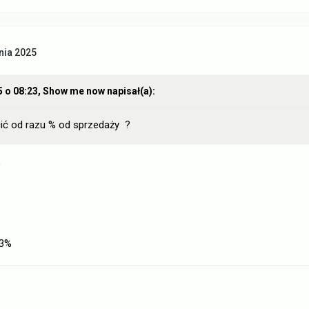
nia 2025
5 o 08:23,
Show me now
napisał(a):
ić od razu % od sprzedaży ?
%
8.3%