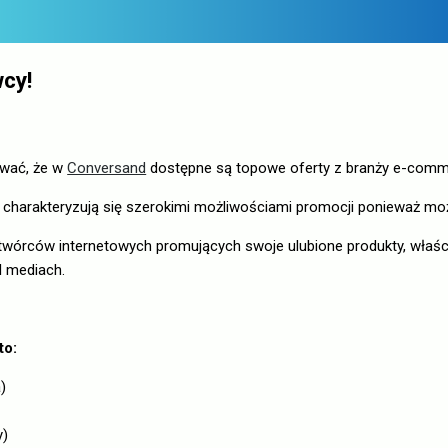
cy!
wać, że w
Conversand
dostępne są topowe oferty z branży e-comm
charakteryzują się szerokimi możliwościami promocji ponieważ m
 twórców internetowych promujących swoje ulubione produkty, właści
l mediach.
to:
)
y)