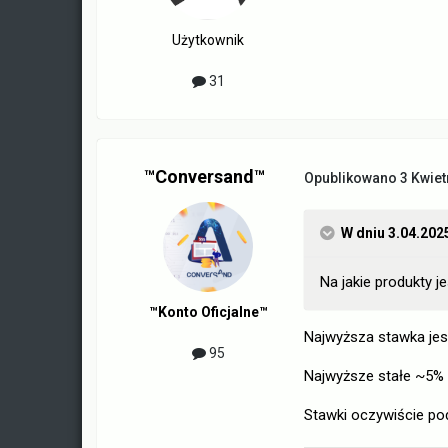
Użytkownik
31
™Conversand™
Opublikowano
3 Kwiet
W dniu 3.04.202
Na jakie produkty j
™Konto Oficjalne™
Najwyższa stawka je
95
Najwyższe stałe ~5% 
Stawki oczywiście podl