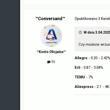
™Conversand™
Opublikowano
3 Kwiet
W dniu 3.04.202
Czy możecie wrzuc
™Konto Oficjalne™
Allegro
- 0.20 - 2.42
95
Erli
- 0.87 - 3.08%
TEMU
- 7%
Aliexpress
- 2.1 - 4