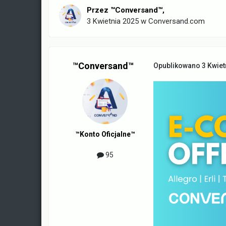
Przez
™Conversand™
,
3 Kwietnia 2025
w
Conversand.com
™Conversand™
Opublikowano
3 Kwiet
™Konto Oficjalne™
95