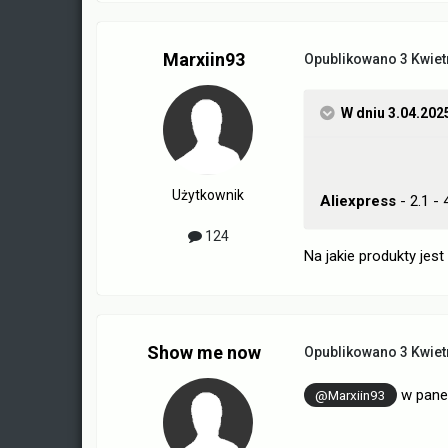
Marxiin93
Opublikowano
3 Kwiet
W dniu 3.04.202
Użytkownik
Aliexpress
- 2.1 -
124
Na jakie produkty jes
Show me now
Opublikowano
3 Kwiet
w pane
@Marxiin93