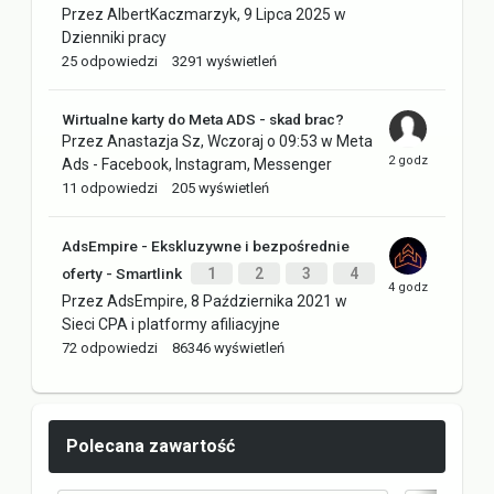
Przez
AlbertKaczmarzyk
,
9 Lipca 2025
w
Dzienniki pracy
25
odpowiedzi
3291
wyświetleń
Wirtualne karty do Meta ADS - skad brac?
Przez
Anastazja Sz
,
Wczoraj o 09:53
w
Meta
Ads - Facebook, Instagram, Messenger
11
odpowiedzi
205
wyświetleń
AdsEmpire - Ekskluzywne i bezpośrednie
oferty - Smartlink
1
2
3
4
Przez
AdsEmpire
,
8 Października 2021
w
Sieci CPA i platformy afiliacyjne
72
odpowiedzi
86346
wyświetleń
Polecana zawartość