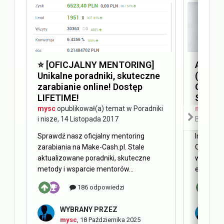
⭐️ [OFICJALNY MENTORING]
Answer
Unikalne poradniki, skuteczne
(AEO) 
zarabianie online! Dostęp
Optimi
LIFETIME!
SEO
mysc
opublikował(a) temat w
Poradniki
mysc
opu
i nisze
,
14 Listopada 2017
Blog Ma
Sprawdź nasz oficjalny mentoring
Internet 
zarabiania na Make-Cash.pl. Stale
Obecnie 
aktualizowane poradniki, skuteczne
w oderwa
metody i wsparcie mentorów...
elementy 
186 odpowiedzi
WYBRANY PRZEZ
W
mysc
,
18 Października 2025
m