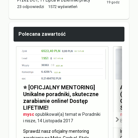
23
odpowiedzi
1572
wyświetleń
Polecana zawartość
⭐️ [OFICJALNY MENTORING]
Answer
Unikalne poradniki, skuteczne
(AEO) 
zarabianie online! Dostęp
Optimi
LIFETIME!
SEO
mysc
opublikował(a) temat w
Poradniki
mysc
opu
i nisze
,
14 Listopada 2017
Blog Ma
Sprawdź nasz oficjalny mentoring
Internet 
zarabiania na Make-Cash.pl. Stale
Obecnie 