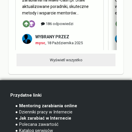
aktualizowane poradniki, skuteczne
w oderwa
metody i wsparcie mentorów...
elementy 
186 odpowiedzi
WYBRANY PRZEZ
W
mysc
,
18 Października 2025
m
Wyświetl wszystko
Przydatne linki
● Mentoring zarabiania online
● Dzienniki pracy w Internecie
● Jak zarabiać w Internecie
● Polecana zawartość
● Katalog serwisów