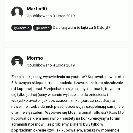
Martin90
Opublikowano
3 Lipca 2019
Działają wam te lajki za 5 $ do yt?
@Atomic
@iDante
Mormo
Opublikowano
4 Lipca 2019
Znikają lajki, suby, wyświetlenia na youtube? Kupowałem w około
5-6 różnych sklepach + na seoclerks i zawsze znikało niezależnie
od kupionej ilości. Przejechałem się na innych firmach, trzymam
się tylko jednej (ceny w sumie wyższe, ale do zniesienia i
wszystko trwałe - jak coś czasem znika (bardzo rzaadko) to
nawet nie trzeba do nich pisać, obserwują i uzupełniają sami), ale
o tej nie słyszałem. Wypowie się ktoś na temat followiz? Ktoś kto
kupował całkiem niedawno - niestety na konkurencyjnym forum
administrator mówił, że problemy z likefb były tylko w
poprzednim okresie czyli jak kupowałem, a teraz (w momencie