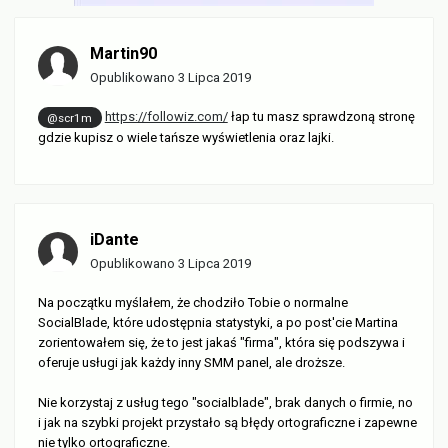
Martin90
Opublikowano
3 Lipca 2019
https://followiz.com/
łap tu masz sprawdzoną stronę
@scr1m
gdzie kupisz o wiele tańsze wyświetlenia oraz lajki.
iDante
Opublikowano
3 Lipca 2019
Na początku myślałem, że chodziło Tobie o normalne
SocialBlade, które udostępnia statystyki, a po post'cie Martina
zorientowałem się, że to jest jakaś "firma", która się podszywa i
oferuje usługi jak każdy inny SMM panel, ale droższe.
Nie korzystaj z usług tego "socialblade", brak danych o firmie, no
i jak na szybki projekt przystało są błędy ortograficzne i zapewne
nie tylko ortograficzne.