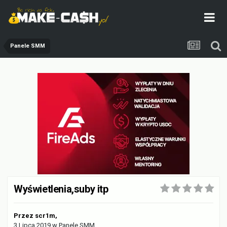
Panele SMM
Wyświetlenia,suby itp
Przez
scr1m
,
3 Lipca 2019
w
Panele SMM