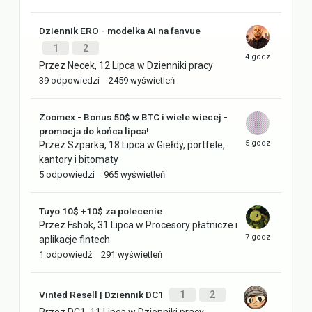
Dziennik ERO - modelka AI na fanvue
1
2
Przez
Necek
,
12 Lipca
w
Dzienniki pracy
39
odpowiedzi
2459
wyświetleń
Zoomex - Bonus 50$ w BTC i wiele wiecej -
promocja do końca lipca!
Przez
Szparka
,
18 Lipca
w
Giełdy, portfele,
kantory i bitomaty
5
odpowiedzi
965
wyświetleń
Tuyo 10$ +10$ za polecenie
Przez
Fshok
,
31 Lipca
w
Procesory płatnicze i
aplikacje fintech
1
odpowiedź
291
wyświetleń
Vinted Resell | Dziennik DC1
1
2
Przez
DC1
,
11 Lipca
w
Dzienniki pracy