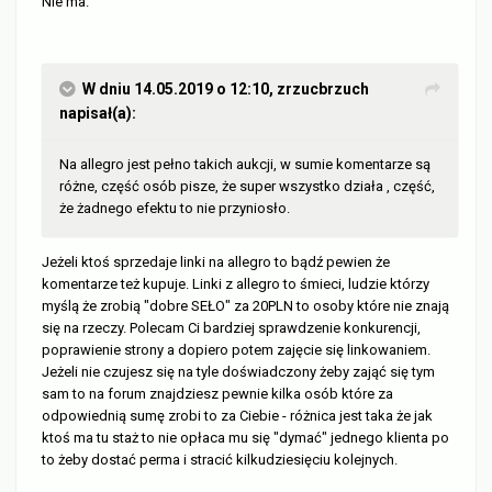
Nie ma.
W dniu 14.05.2019 o 12:10,
zrzucbrzuch
napisał(a):
Na allegro jest pełno takich aukcji, w sumie komentarze są
różne, część osób pisze, że super wszystko działa , część,
że żadnego efektu to nie przyniosło.
Jeżeli ktoś sprzedaje linki na allegro to bądź pewien że
komentarze też kupuje. Linki z allegro to śmieci, ludzie którzy
myślą że zrobią "dobre SEŁO" za 20PLN to osoby które nie znają
się na rzeczy. Polecam Ci bardziej sprawdzenie konkurencji,
poprawienie strony a dopiero potem zajęcie się linkowaniem.
Jeżeli nie czujesz się na tyle doświadczony żeby zająć się tym
sam to na forum znajdziesz pewnie kilka osób które za
odpowiednią sumę zrobi to za Ciebie - różnica jest taka że jak
ktoś ma tu staż to nie opłaca mu się "dymać" jednego klienta po
to żeby dostać perma i stracić kilkudziesięciu kolejnych.