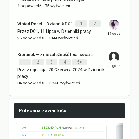
1
odpowiedź
75
wyświetleń
Vinted Resell | Dziennik DC1
1
2
Przez
DC1
,
11 Lipca
w
Dzienniki pracy
26
odpowiedzi
1844
wyświetleń
Kierunek --> niezależność finansowa...
1
2
3
4
5
Przez
ggusiaja
,
20 Czerwca 2024
w
Dzienniki
pracy
84
odpowiedzi
17650
wyświetleń
Polecana zawartość