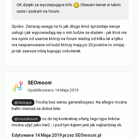
OK dzięki za wyczerpujące info
Olewam temat w takim
razie i szukam na forum.
Spoko. Zwracaj uwagę na to jak długo ktoś sprzedaje swoje
usługi i jak wypowiadają się o nim ludzie ze stażem - jak ktoś nie
ma opinii od userów którzy na forum siedzą od kilku lat a tylko
ma naspamowane od ludzi którzy mają po 20 postów to omijaj -
ja tak zawsze robię kupując cokolwiek.
SEOmocni
Opublikowano
14 Maja 2019
Trochę bez sensu generalizujesz. Na allegro można
@Szmigol
trafić również na dobre linki.
co do tej konkretnej oferty, tego typu linków
@zrzucbrzuch
można użyć jako tier2 - i pod tym kątem jest jak najbardziej ok.
Edytowane
14 Maja 2019
przez SEOmocni.pl