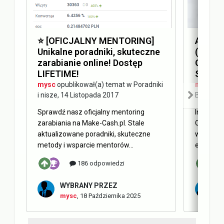
⭐️ [OFICJALNY MENTORING]
Answer
Unikalne poradniki, skuteczne
(AEO) 
zarabianie online! Dostęp
Optimi
LIFETIME!
SEO
mysc
opublikował(a) temat w
Poradniki
mysc
opu
i nisze
,
14 Listopada 2017
Blog Ma
Sprawdź nasz oficjalny mentoring
Internet 
zarabiania na Make-Cash.pl. Stale
Obecnie 
aktualizowane poradniki, skuteczne
w oderwa
metody i wsparcie mentorów...
elementy 
186 odpowiedzi
WYBRANY PRZEZ
W
mysc
,
18 Października 2025
m