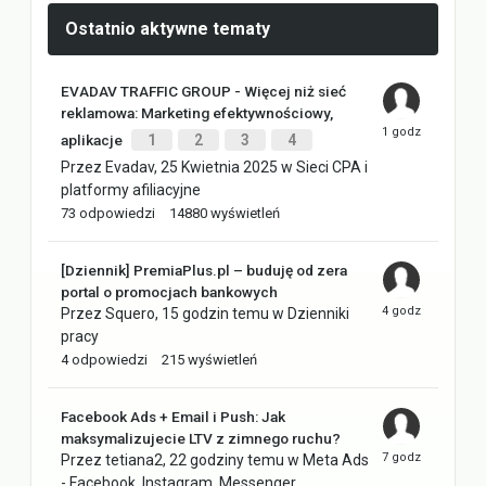
Ostatnio aktywne tematy
EVADAV TRAFFIC GROUP - Więcej niż sieć
reklamowa: Marketing efektywnościowy,
aplikacje
1
2
3
4
Przez
Evadav
,
25 Kwietnia 2025
w
Sieci CPA i
platformy afiliacyjne
73
odpowiedzi
14880
wyświetleń
[Dziennik] PremiaPlus.pl – buduję od zera
portal o promocjach bankowych
Przez
Squero
,
15 godzin temu
w
Dzienniki
pracy
4
odpowiedzi
215
wyświetleń
Facebook Ads + Email i Push: Jak
maksymalizujecie LTV z zimnego ruchu?
Przez
tetiana2
,
22 godziny temu
w
Meta Ads
- Facebook, Instagram, Messenger