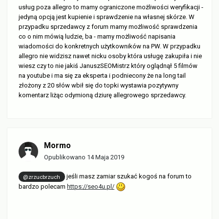
usług poza allegro to mamy ograniczone możliwości weryfikacji -
jedyną opcją jest kupienie i sprawdzenie na własnej skórze. W
przypadku sprzedawcy z forum mamy możliwość sprawdzenia
co o nim mówią ludzie, ba - mamy możliwość napisania
wiadomości do konkretnych użytkowników na PW. W przypadku
allegro nie widzisz nawet nicku osoby która usługę zakupiła i nie
wiesz czy to nie jakiś JanuszSEOMistrz który oglądnął 5 filmów
na youtube i ma się za eksperta i podniecony że na long tail
złożony z 20 słów wbił się do topki wystawia pozytywny
komentarz liżąc odymioną dziurę allegrowego sprzedawcy.
Mormo
Opublikowano
14 Maja 2019
jeśli masz zamiar szukać kogoś na forum to
@zrzucbrzuch
bardzo polecam
https://seo4u.pl/