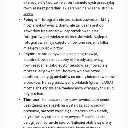
interesuje Cię tworzenie stron internetowych przeczytaj
również nasz poradnik
jak zarabiać na własnej stronie
WWW
.
Fotograf
- fotografia nie jest stricte zawodem, który
można wykonywać z domu, ale zaliczana jest do
zawodów freelancerów. Zapotrzebowanie na
fotografów jest większe niż kiedykolwiek. Najlepsi
fotografowie mają często umówione sesje na kilka
miesięcy lub lat w przód.
Edytor
- skoro
copywriting
ciągle się rozwija,
zapotrzebowanie na osoby, które edytują teksty,
również rośnie. Jako edytor tekstów, zajmować się
możesz: edytowaniem i korektą wpisów przed
publikacją, edycją artykułów na strony internetowe oraz
e-booków. Na zagranicznych portalach (głównie USA)
można znaleźć tysiące freelancerów oferujących usługi
edycji tekstu.
Tłumacz
- tłumaczenia tekstów również są w cenie.
Jeśli znasz jakiś język na wystarczająco wysokim
poziomie, możesz zająć się tłumaczeniem książek,
artykułów czy stron internetowych. Zleceń na takie
usługi jest naprawdę sporo. Najlepiej płatne są oferty