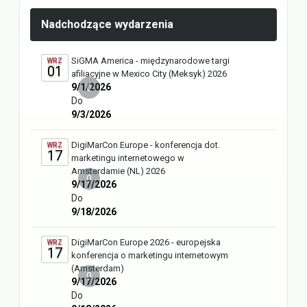
Nadchodzące wydarzenia
SiGMA America - międzynarodowe targi
WRZ
01
afiliacyjne w Mexico City (Meksyk) 2026
9/1/2026
0
Do
9/3/2026
DigiMarCon Europe - konferencja dot.
WRZ
17
marketingu internetowego w
Amsterdamie (NL) 2026
0
9/17/2026
Do
9/18/2026
DigiMarCon Europe 2026 - europejska
WRZ
17
konferencja o marketingu internetowym
(Amsterdam)
0
9/17/2026
Do