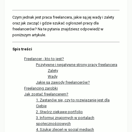
Czym jednak jest praca freelancera, jakie są jej wady i zalety
oraz jak zacząć i gdzie szukać ogłoszeń pracy dla
freelancerów? Na te pytania znajdziesz odpowiedź w
poniższym artykule.
Spis treści
Freelancer - kto to jest?
Pozytywne i negatywne strony pracy freelancera
Zalety
Wady
Jakie są zawody freelancerów?
Freelancing zarobki
Jak zostać freelancerem?
1. Zastanów się, czy to rozwiązanie jest dla
Ciebie
2. Stwórz ciekawe portfolio
3. Informuj znajomych w portalach
społecznościowych
4. Szukaj zleceń w social mediach