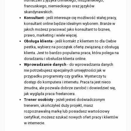
tłumaczeń z języka chińskiego, hiszpańskiego,
francuskiego, niemieckiego oraz języków
skandynawskich.
Konsultant
- jeśli interesuje cię możliwość stałej pracy,
konsultant online będzie idealnym wyborem. Branże w
jakich możesz pracować jako konsultant to biznes,
prawo, marketing i wiele więcej.
Obsługa klienta
- jeśli kontakt z klientem to dla Ciebie
pestka, wybierz na początek ofertę związaną z obsługą
klienta. Jest to bardzo popularna praca, która polega na
doradzaniu i obsłudze klienta online.
Wprowadzanie danych
- do wprowadzania danych
nie potrzebujesz specjalnych umiejętności jak w
przypadku programisty czy grafika. Wystarczy tu
dostęp do komputera i internetu. Praca ta jest nieco
żmudna, ale pozwala dobrze zarobić i dowiedzieć się,
jak wygląda praca freelancera.
Trener osobisty
- jeżeli jesteś doświadczonym
trenerem, ukończyłeś duży projekt, masz
rozpoznawalną markę lub posiadasz wartościowy
certyfikat, możesz szukać nowych ofert pracy i klientów
w internecie.