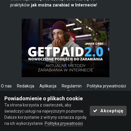
praktyków
jak można zarabiać w Internecie
!
O nas
Redakcja
Aplikacja
Regulamin
Polityka prywatności
Kontakt
Reklama
Powiadomienie o plikach cookie
Copyright © 2013-2026 Make-Cash.pl | Zarabianie przez
Ta strona korzysta z ciasteczek, aby
Internet | Jak zarabiać w Internecie | Dodatkowa praca w
Akceptuję
świadczyć usługi na najwyższym poziomie.
domu
Dalsze korzystanie z witryny oznacza zgodę
Powered by Invision Community
na ich wykorzystanie.
Polityka prywatności
.