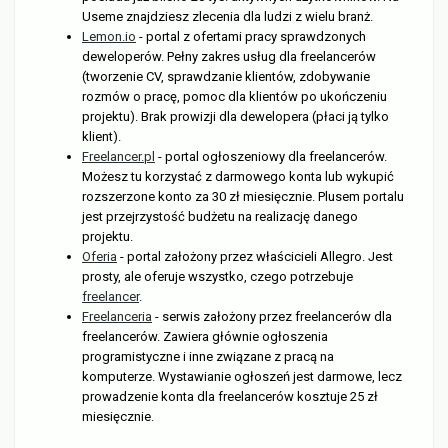
Useme znajdziesz zlecenia dla ludzi z wielu branż.
Lemon.io
- portal z ofertami pracy sprawdzonych
deweloperów. Pełny zakres usług dla freelancerów
(tworzenie CV, sprawdzanie klientów, zdobywanie
rozmów o pracę, pomoc dla klientów po ukończeniu
projektu). Brak prowizji dla dewelopera (płaci ją tylko
klient).
Freelancer.pl
- portal ogłoszeniowy dla freelancerów.
Możesz tu korzystać z darmowego konta lub wykupić
rozszerzone konto za 30 zł miesięcznie. Plusem portalu
jest przejrzystość budżetu na realizację danego
projektu.
Oferia
- portal założony przez właścicieli Allegro. Jest
prosty, ale oferuje wszystko, czego potrzebuje
freelancer
.
Freelanceria
- serwis założony przez freelancerów dla
freelancerów. Zawiera głównie ogłoszenia
programistyczne i inne związane z pracą na
komputerze. Wystawianie ogłoszeń jest darmowe, lecz
prowadzenie konta dla freelancerów kosztuje 25 zł
miesięcznie.