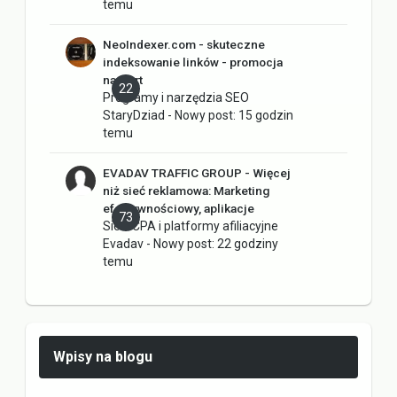
temu
NeoIndexer.com - skuteczne
indeksowanie linków - promocja
na start
22
Programy i narzędzia SEO
StaryDziad
- Nowy post:
15 godzin
temu
EVADAV TRAFFIC GROUP - Więcej
niż sieć reklamowa: Marketing
efektywnościowy, aplikacje
73
Sieci CPA i platformy afiliacyjne
Evadav
- Nowy post:
22 godziny
temu
Wpisy na blogu