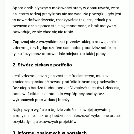
Sporo osób słysząc o możliwości pracy w domu uważa, że to
najlepszy rodzaj pracy który nie ma wad. Na początku, gdy jest
to nowe doświadczenie, rzeczywiście tak jest, jednak po
pewnym czasie praca staje się monotonna, a brak motywacji
powoduje, że nie chce się nic robić.
Zapoznaj się z wszystkimi za i przeciw takiego rozwiązania i
zdecyduj, czy będąc szefem sam sobie poradzisz sobie na
rynku i czy masz odpowiednie miejsce do takiej pracy.
2. Stwórz ciekawe portfolio
Jeśli zdecydujesz się na zostanie freelancerem, musisz
koniecznie posiadać pewne portfolio którym się pochwalisz.
Bez niego bardzo trudno będzie Ci znaleźć klientów i zlecenia,
ponieważ nikt nie zatrudni do współpracy osoby bez
wykonanych prac w danej branży.
Najlepszym wyjściem będzie założenie swojej prywatnej
strony online, na której będziesz umieszczać wykonane prace i
przykłady najciekawszych projektów.
3. Informuj znajomych w portalach