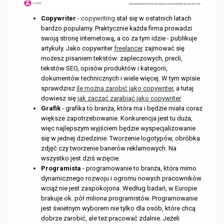
Copywriter
-
copywriting
stał się w ostatnich latach
bardzo popularny. Praktycznie każda firma prowadzi
swoją stronę internetową, a co za tym idzie - publikuje
artykuły. Jako copywriter
freelancer
zajmować się
możesz pisaniem tekstów: zapleczowych, precli,
tekstów SEO, opisów produktów i kategorii,
dokumentów technicznych i wiele więcej. W tym wpisie
sprawdzisz
ile można zarobić jako copywriter
, a tutaj
dowiesz się
jak zacząć zarabiać jako copywriter
Grafik
- grafika to branża, która ma i będzie miała coraz
większe zapotrzebowanie. Konkurencja jest tu duża,
więc najlepszym wyjściem będzie wyspecjalizowanie
się w jednej dziedzinie. Tworzenie logotypów, obróbka
zdjęć czy tworzenie banerów reklamowych. Na
wszystko jest dziś wzięcie.
Programista
- programowanie to branża, która mimo
dynamicznego rozwoju i ogromu nowych pracowników
wciąż nie jest zaspokojona. Według badań, w Europie
brakuje ok. pół miliona programistów. Programowanie
jest świetnym wyborem nie tylko dla osób, które chcą
dobrze zarobić, ale też pracować zdalnie. Jeżeli