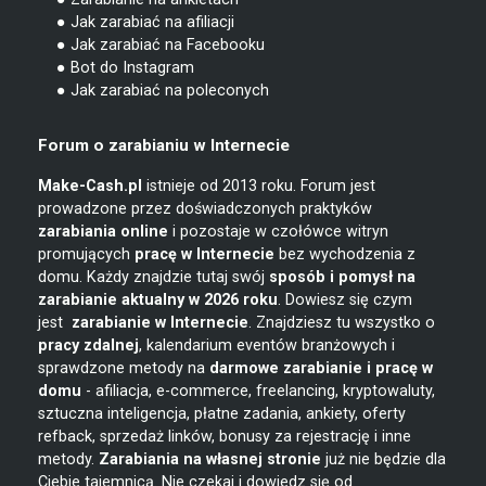
● Jak zarabiać na afiliacji
● Jak zarabiać na Facebooku
● Bot do Instagram
● Jak zarabiać na poleconych
Forum o zarabianiu w Internecie
Make-Cash.pl
istnieje od 2013 roku. Forum jest
prowadzone przez doświadczonych praktyków
zarabiania online
i pozostaje w czołówce witryn
promujących
pracę w Internecie
bez wychodzenia z
domu. Każdy znajdzie tutaj swój
sposób i pomysł na
zarabianie
aktualny w 2026 roku
. Dowiesz się czym
jest
zarabianie w
Internecie
. Znajdziesz tu wszystko o
pracy zdalnej
, kalendarium eventów branżowych i
sprawdzone metody na
darmowe zarabianie i pracę w
domu
- afiliacja, e-commerce, freelancing, kryptowaluty,
sztuczna inteligencja, płatne zadania, ankiety, oferty
refback, sprzedaż linków, bonusy za rejestrację i inne
metody.
Zarabiania na własnej stronie
już nie będzie dla
Ciebie tajemnicą. Nie czekaj i dowiedz się od