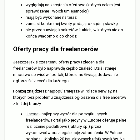
wyglądają na zapytania ofertowe (których celem jest
sprawdzenie Twoich umiejętności)
mają być wykonane na teraz
zamiast konkretnej kwoty podają rozsądną stawkę
nie przedstawiają konkretów i takich, w których nie do
końca wiadomo o co chodzi
Oferty pracy dla freelancerów
Jeszcze jakiś czas temu oferty pracy i zlecenia dla
freelancerów było naprawdę ciężko znaleźć. Dziś istnieje
mnóstwo serwisów i portali, które umożliwiają dodawanie
ogłoszeń i zleceń dla każdego.
Poniżej znajdziesz najpopularniejsze w Polsce serwisy, na
których bez problemu znajdziesz ogłoszenia dla freelancerów
z każdej branży.
Useme
- najlepszy wybór dla początkujących
freelancerów. Portal jako jedyny w Europie oferuje pełne
rozliczenie podatkowe (faktury itp.) przez
wykonawców oraz legalizację zatrudnienia. W Polsce
posiada już blisko 20 tys. aktywnych użytkowników. Na