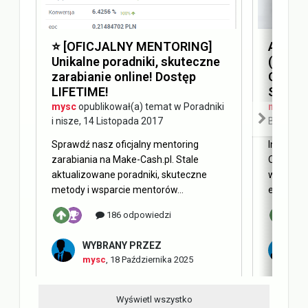
⭐️ [OFICJALNY MENTORING]
Answer
Unikalne poradniki, skuteczne
(AEO) 
zarabianie online! Dostęp
Optimi
LIFETIME!
SEO
mysc
opublikował(a) temat w
Poradniki
mysc
opu
i nisze
,
14 Listopada 2017
Blog Ma
Sprawdź nasz oficjalny mentoring
Internet 
zarabiania na Make-Cash.pl. Stale
Obecnie 
aktualizowane poradniki, skuteczne
w oderwa
metody i wsparcie mentorów...
elementy 
186 odpowiedzi
WYBRANY PRZEZ
W
mysc
,
18 Października 2025
m
Wyświetl wszystko