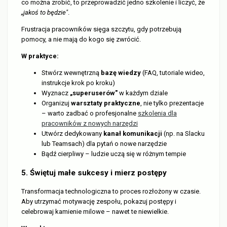
co można zrobić, to przeprowadzić jedno szkolenie i liczyć, że
„jakoś to będzie"
.
Frustracja pracowników sięga szczytu, gdy potrzebują
pomocy, a nie mają do kogo się zwrócić.
W praktyce:
Stwórz wewnętrzną
bazę wiedzy
(FAQ, tutoriale wideo,
instrukcje krok po kroku)
Wyznacz
„superuserów"
w każdym dziale
Organizuj
warsztaty praktyczne
, nie tylko prezentacje
– warto zadbać o profesjonalne
szkolenia dla
pracowników z nowych narzędzi
Utwórz dedykowany
kanał komunikacji
(np. na Slacku
lub Teamsach) dla pytań o nowe narzędzie
Bądź cierpliwy – ludzie uczą się w różnym tempie
5. Świętuj małe sukcesy i mierz postępy
Transformacja technologiczna to proces rozłożony w czasie.
Aby utrzymać motywację zespołu, pokazuj postępy i
celebrowaj kamienie milowe – nawet te niewielkie.