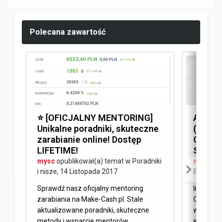
Polecana zawartość
⭐️ [OFICJALNY MENTORING]
Answer
Unikalne poradniki, skuteczne
(AEO) 
zarabianie online! Dostęp
Optimi
LIFETIME!
SEO
mysc
opublikował(a) temat w
Poradniki
mysc
opu
i nisze
,
14 Listopada 2017
Blog Ma
Sprawdź nasz oficjalny mentoring
Internet 
zarabiania na Make-Cash.pl. Stale
Obecnie 
aktualizowane poradniki, skuteczne
w oderwa
metody i wsparcie mentorów...
elementy 