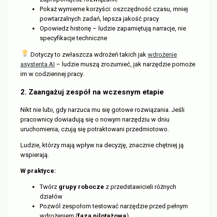
Pokaż wymierne korzyści: oszczędność czasu, mniej
powtarzalnych zadań, lepsza jakość pracy
Opowiedz historię – ludzie zapamiętują narracje, nie
specyfikacje techniczne
Dotyczy to zwłaszcza wdrożeń takich jak
wdrożenie
asystenta AI
– ludzie muszą zrozumieć, jak narzędzie pomoże
im w codziennej pracy.
2. Zaangażuj zespół na wczesnym etapie
Nikt nie lubi, gdy narzuca mu się gotowe rozwiązania. Jeśli
pracownicy dowiadują się o nowym narzędziu w dniu
uruchomienia, czują się potraktowani przedmiotowo.
Ludzie, którzy mają wpływ na decyzję, znacznie chętniej ją
wspierają.
W praktyce:
Twórz
grupy robocze
z przedstawicieli różnych
działów
Pozwól zespołom testować narzędzie przed pełnym
wdrożeniem (
faza pilotażowa
)