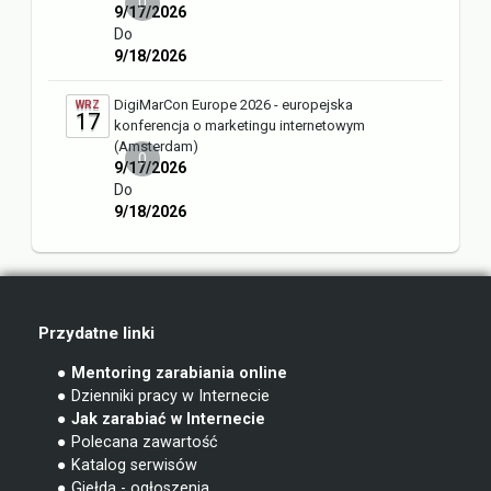
0
9/17/2026
Do
9/18/2026
DigiMarCon Europe 2026 - europejska
WRZ
17
konferencja o marketingu internetowym
(Amsterdam)
0
9/17/2026
Do
9/18/2026
Przydatne linki
● Mentoring zarabiania online
● Dzienniki pracy w Internecie
● Jak zarabiać w Internecie
● Polecana zawartość
● Katalog serwisów
● Giełda - ogłoszenia