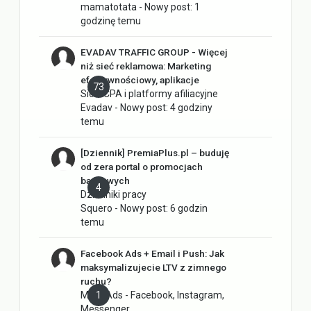
mamatotata
- Nowy post:
1
godzinę temu
EVADAV TRAFFIC GROUP - Więcej
niż sieć reklamowa: Marketing
efektywnościowy, aplikacje
73
Sieci CPA i platformy afiliacyjne
Evadav
- Nowy post:
4 godziny
temu
[Dziennik] PremiaPlus.pl – buduję
od zera portal o promocjach
bankowych
4
Dzienniki pracy
Squero
- Nowy post:
6 godzin
temu
Facebook Ads + Email i Push: Jak
maksymalizujecie LTV z zimnego
ruchu?
Meta Ads - Facebook, Instagram,
1
Messenger