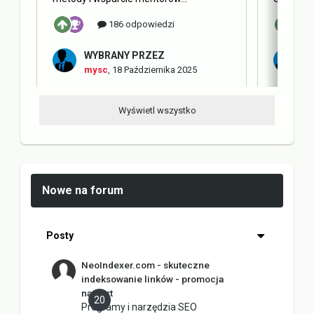
186 odpowiedzi
WYBRANY PRZEZ
W
mysc
,
18 Października 2025
m
Wyświetl wszystko
Nowe na forum
Posty
NeoIndexer.com - skuteczne
indeksowanie linków - promocja
na start
20
Programy i narzędzia SEO