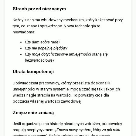
Strach przed nieznanym
Każdy z nas ma wbudowany mechanizm, który każe trwać przy
tym, co znane i sprawdzone. Nowa technologia to
niewiadoma:
Czy dam sobie radę?
Czy nie popełnię błędów?
Czy moje dotychczasowe umiejętności staną się
bezwartościowe?
Utrata kompetencji
Doświadczeni pracownicy, którzy przez lata doskonalili
umiejętności w starym systemie, mogą czuć się tak, jakby ich
wiedza nagle straciła na wartości. To poważny cios dla
poczucia własnej wartości zawodowej.
Zmęczenie zmianą
Jeśli organizacja ma historię nieudanych wdrożeń, pracownicy
reagują sceptycyzmem:
„Znowu nowy system, który za pół roku
zostanie porzucony"
. Każda kolejna
migracja do nowych