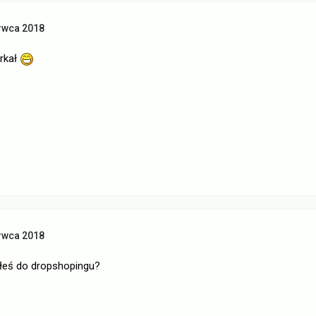
rwca 2018
rkał
rwca 2018
łeś do dropshopingu?