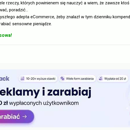
iele rzeczy, których powinienem się nauczyć a wiem, że zawsze kto
ać, poradzić...
zyszłego adepta eCommerce, żeby znalazł w tym dzienniku kompendi
rabiać sensowne pieniądze.
nsowa!