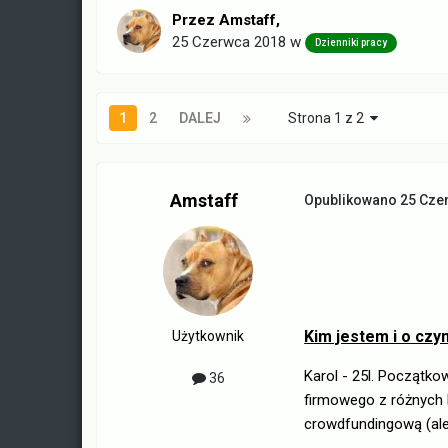
Przez
Amstaff
,
25 Czerwca 2018
w
Dzienniki pracy
1
2
DALEJ
Strona 1 z 2
Amstaff
Opublikowano
25 Cze
Kim jestem i o czy
Użytkownik
Karol - 25l. Początko
36
firmowego z różnych 
crowdfundingową (al