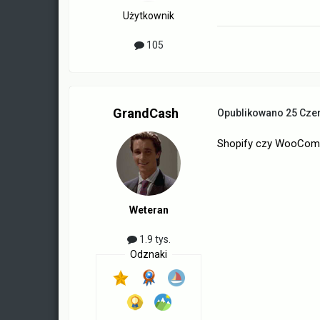
Użytkownik
105
GrandCash
Opublikowano
25 Cze
Shopify czy WooCo
Weteran
1.9 tys.
Odznaki