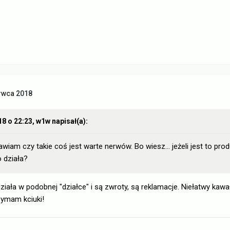
rwca 2018
18 o 22:23,
w1w
napisał(a):
iam czy takie coś jest warte nerwów. Bo wiesz... jeżeli jest to pro
o działa?
działa w podobnej "działce" i są zwroty, są reklamacje. Niełatwy kaw
zymam kciuki!