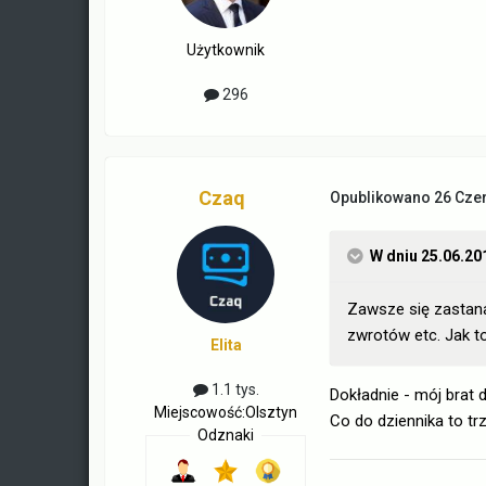
Użytkownik
296
Czaq
Opublikowano
26 Cze
W dniu 25.06.20
Zawsze się zastanaw
zwrotów etc. Jak t
Elita
1.1 tys.
Dokładnie - mój brat 
Miejscowość:
Olsztyn
Co do dziennika to tr
Odznaki