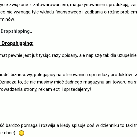
życie związane z zatowarowaniem, magazynowaniem, produkcją, za
ś co nie wymaga tyle wkładu finansowego i zadbania o różne probl
rminów.
m
Dropshipping
..
n Dropshipping:
at pewnie jest już tysiąc razy opisany, ale napiszę tak dla uzupełni
model biznesowy, polegający na oferowaniu i sprzedaży produktów
z
Oznacza to, że nie musimy mieć żadnego magazynu ani towaru na s
rowadzenia strony, reklam ect. i sprzedajemy!
 bardzo pomaga i rozwija a kiedy spisuje coś w dzienniku to taki t
ie chce)..