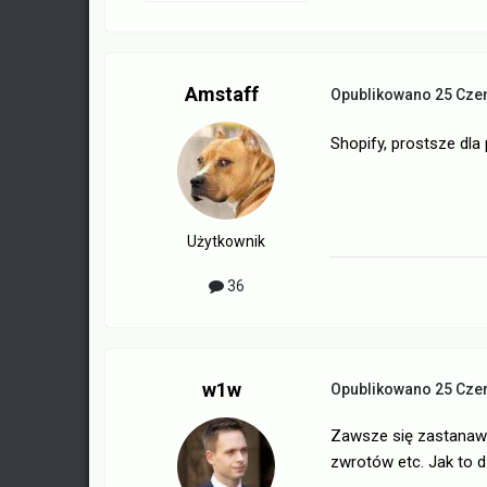
Amstaff
Opublikowano
25 Cze
Shopify, prostsze dla
Użytkownik
36
w1w
Opublikowano
25 Cze
Zawsze się zastanawia
zwrotów etc. Jak to d