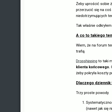
Żeby uprościć sobie 
przerzucić się na co
niedotrzymujących te
Tak właśnie odkryłe
A co to takiego te
Wiem, że na forum tem
trafią.
Dropshipping
to taki 
klienta końcowego.
żeby pokryła koszty p
Dlaczego dziennik:
Trzy proste powody.
Systematyczność
(nawet jak się n