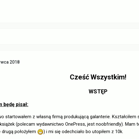
rwca 2018
Cześć Wszystkim!
WSTĘP
m będę pisał:
wo startowałem z własną firmą produkującą galanterie. Kształciłem 
książek (polecam wydawnictwo OnePress, jest noobfriendly). Mam t
e drugą położyłem
) i mi się odechciało bo utopiłem z 10k.