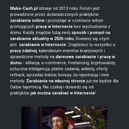
Make-Cash.pl
istnieje od 2013 roku. Forum jest
prowadzone przez doświadczonych praktyków
zarabiania online
i pozostaje w czołówce witryn
promujących
pracę w Internecie
bez wychodzenia z
domu. Każdy znajdzie tutaj swój
sposób i pomysł na
zarabianie
aktualny w 2026 roku
. Dowiesz się czym
jest
zarabianie w
Internecie
. Znajdziesz tu wszystko o
pracy zdalnej
, kalendarium eventów branżowych i
sprawdzone metody na
darmowe zarabianie i pracę w
domu
- afiliacja, e-commerce, freelancing, kryptowaluty,
sztuczna inteligencja, płatne zadania, ankiety, oferty
refback, sprzedaż linków, bonusy za rejestrację i inne
metody.
Zarabiania na własnej stronie
już nie będzie dla
Ciebie tajemnicą. Nie czekaj i dowiedz się od
praktyków
jak można zarabiać w Internecie
!