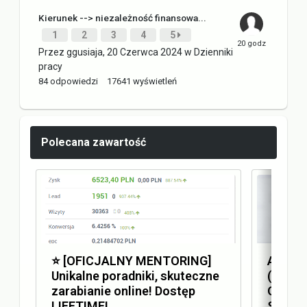
Kierunek --> niezależność finansowa...
1
2
3
4
5
Przez
ggusiaja
,
20 Czerwca 2024
w
Dzienniki
pracy
84
odpowiedzi
17641
wyświetleń
Polecana zawartość
⭐️ [OFICJALNY MENTORING]
Answer
Unikalne poradniki, skuteczne
(AEO) 
zarabianie online! Dostęp
Optimi
LIFETIME!
SEO