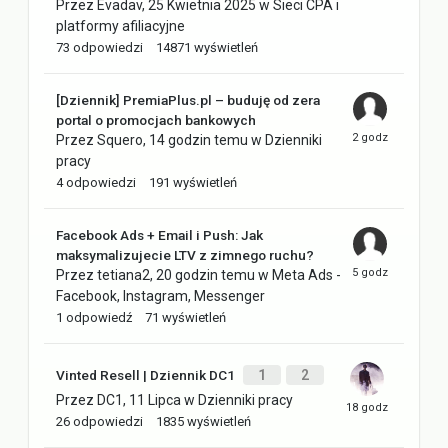
Przez
Evadav
,
25 Kwietnia 2025
w
Sieci CPA i
platformy afiliacyjne
73
odpowiedzi
14871
wyświetleń
[Dziennik] PremiaPlus.pl – buduję od zera
portal o promocjach bankowych
Przez
Squero
,
14 godzin temu
w
Dzienniki
pracy
4
odpowiedzi
191
wyświetleń
Facebook Ads + Email i Push: Jak
maksymalizujecie LTV z zimnego ruchu?
Przez
tetiana2
,
20 godzin temu
w
Meta Ads -
Facebook, Instagram, Messenger
1
odpowiedź
71
wyświetleń
Vinted Resell | Dziennik DC1
1
2
Przez
DC1
,
11 Lipca
w
Dzienniki pracy
26
odpowiedzi
1835
wyświetleń