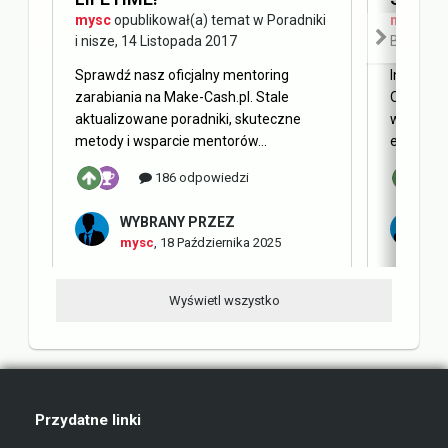
mysc
opublikował(a) temat w
Poradniki
mysc
opu
i nisze
,
14 Listopada 2017
Blog Ma
Sprawdź nasz oficjalny mentoring
Internet 
zarabiania na Make-Cash.pl. Stale
Obecnie 
aktualizowane poradniki, skuteczne
w oderwa
metody i wsparcie mentorów...
elementy 
186 odpowiedzi
WYBRANY PRZEZ
W
mysc
,
18 Października 2025
m
Wyświetl wszystko
Przydatne linki