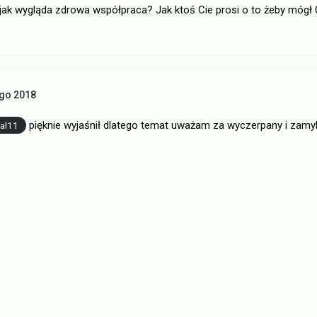
e jak wygląda zdrowa współpraca? Jak ktoś Cie prosi o to żeby mógł C
ego 2018
pięknie wyjaśnił dlatego temat uważam za wyczerpany i zam
al11