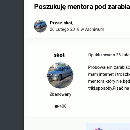
Poszukuję mentora pod zarabiani
Przez
skot
,
26 Lutego 2018
w
Archiwum
skot
Opublikowano
26 Lut
Próbowałem zarabiać 
mam internet i trosz
mentora który nie będz
triki,sposoby.Pisać n
Zbanowany
406