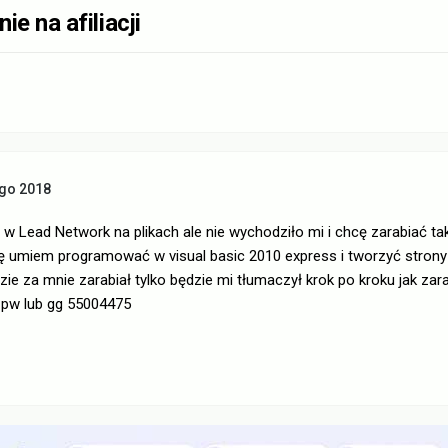
e na afiliacji
ego 2018
w Lead Network na plikach ale nie wychodziło mi i chcę zarabiać ta
kę umiem programować w visual basic 2010 express i tworzyć stron
ie za mnie zarabiał tylko będzie mi tłumaczył krok po kroku jak zarab
a pw lub gg 55004475