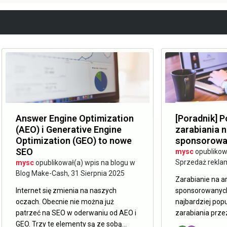
Answer Engine Optimization
[Poradnik] 
(AEO) i Generative Engine
zarabiania n
Optimization (GEO) to nowe
sponsorowa
SEO
mysc
opublikow
Sprzedaż rekla
mysc
opublikował(a) wpis na blogu w
Blog Make-Cash
,
31 Sierpnia 2025
Zarabianie na a
Internet się zmienia na naszych
sponsorowanych
oczach. Obecnie nie można już
najbardziej pop
patrzeć na SEO w oderwaniu od AEO i
zarabiania przez
GEO. Trzy te elementy są ze sobą...