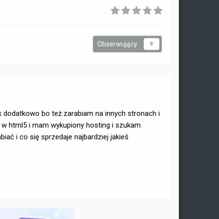
Obserwujący
0
k dodatkowo bo też zarabiam na innych stronach i
y w html5 i mam wykupiony hosting i szukam
iać i co się sprzedaje najbardziej jakieś