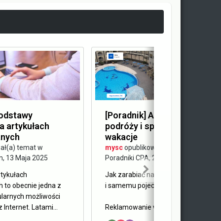
Podstawy
[Poradnik] Afiliacja biur
a artykułach
podróży i sposób na tańsze
nych
wakacje
ał(a) temat w
mysc
opublikował(a) temat w
m
,
13 Maja 2025
Poradniki CPA
,
28 Kwietnia 2025
rtykułach
Jak zarabiać na reklamowaniu wakac
 to obecnie jedna z
i samemu pojechać na nie taniej?
ularnych możliwości
 Internet. Latami...
Reklamowanie wakacji do prostych...