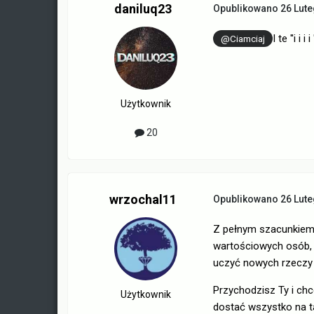
daniluq23
Opublikowano
26 Lut
I te ''i i i 
@Ciamciaj
Użytkownik
20
wrzochal11
Opublikowano
26 Lut
Z pełnym szacunkiem..
wartościowych osób, k
uczyć nowych rzeczy i
Przychodzisz Ty i ch
Użytkownik
dostać wszystko na ta