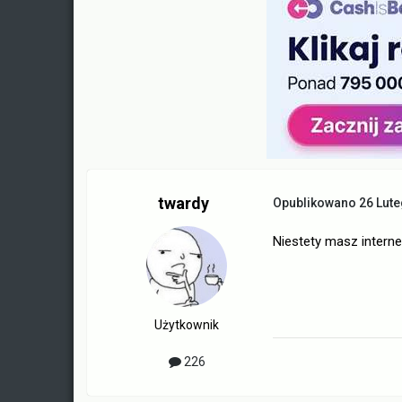
twardy
Opublikowano
26 Lut
Niestety masz intern
Użytkownik
226