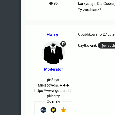
korzystają. Dla Ciebi
96
Ty zarabiasz?
Harry
Opublikowano
27 Lut
Użytkownik
@wrzoch
Moderator
8 tys.
Miejscowość:
🢃 🢃 🢃
https://www.getpaid20.
pl/harry
Odznaki