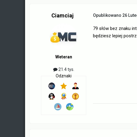
Ciamciaj
Opublikowano
26 Lut
79 słów bez znaku int
będziesz lepiej postr
Weteran
21.4 tys.
Odznaki