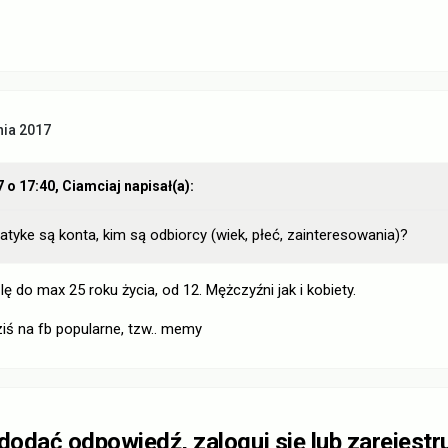
nia 2017
7 o 17:40,
Ciamciaj
napisał(a):
tyke są konta, kim są odbiorcy (wiek, płeć, zainteresowania)?
ę do max 25 roku życia, od 12. Mężczyźni jak i kobiety.
iś na fb popularne, tzw.. memy
 dodać odpowiedź, zaloguj się lub zarejestr