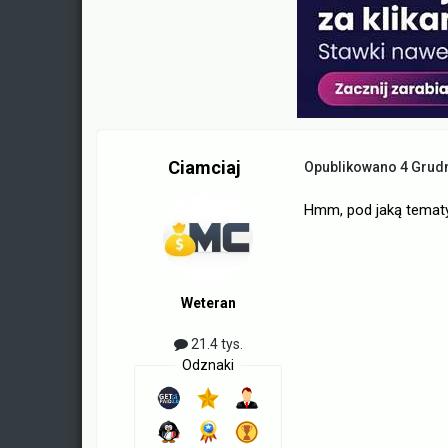
Ciamciaj
Opublikowano
4 Grud
Hmm, pod jaką tematyk
Weteran
21.4 tys.
Odznaki