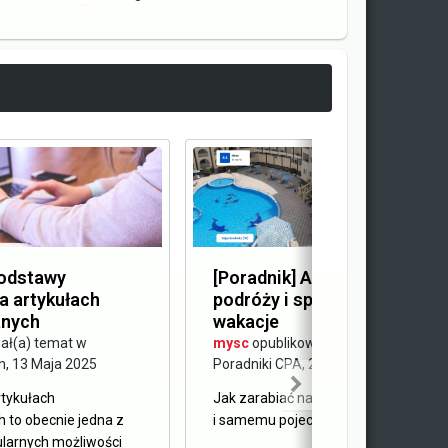
Podstawy
[Poradnik] Afiliacja biur
a artykułach
podróży i sposób na tańsze
nych
wakacje
ał(a) temat w
mysc
opublikował(a) temat w
m
,
13 Maja 2025
Poradniki CPA
,
28 Kwietnia 2025
rtykułach
Jak zarabiać na reklamowaniu wakac
 to obecnie jedna z
i samemu pojechać na nie taniej?
ularnych możliwości