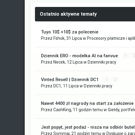
Ostatnio aktywne tematy
Tuyo 10$ +10$ za polecenie
Przez
Fshok
,
31 Lipca
w
Procesory płatnicze i apli
Dziennik ERO - modelka AI na fanvue
1
Przez
Necek
,
12 Lipca
w
Dzienniki pracy
Vinted Resell | Dziennik DC1
1
2
Przez
DC1
,
11 Lipca
w
Dzienniki pracy
Nawet 4400 zł nagrody na start za założenie k
Przez
CashKing
,
11 godzin temu
w
Giełdy, portfel
Jest popyt, jest podaż - nisza na odbiór bute
Przez
Sommaj
,
21 godzin temu
w
Dyskusje o zar