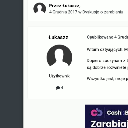
Przez
Łukaszz
,
4 Grudnia 2017
w
Dyskusje o zarabianiu
Łukaszz
Opublikowano
4 Grud
Witam cztyających. Mo
Dopiero zaczynam z tą
są dobrze rozwiniete 
Użytkownik
Wszystko jest, moje py
4