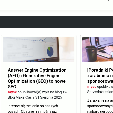
Answer Engine Optimization
[Poradnik] 
(AEO) i Generative Engine
zarabiania n
Optimization (GEO) to nowe
sponsorowa
SEO
mysc
opublikow
Sprzedaż rekla
mysc
opublikował(a) wpis na blogu w
Blog Make-Cash
,
31 Sierpnia 2025
Zarabianie na a
Internet się zmienia na naszych
sponsorowanych
oczach. Obecnie nie można już
najbardziej pop