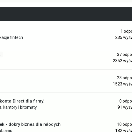
1
odp
kacje fintech
235
wyśw
2
37
odpo
2352
wyśw
23
odpo
1523
wyśw
onta Direct dla firmy!
0
odpo
e, kantory i bitomaty
91
wyśw
lek - dobry biznes dla młodych
10
odpo
abianiu
182
wyśw