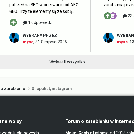
patrzeć na SEO w oderwaniu od AEO i
zarabiania przez
GEO. Trzy te elementy są ze sobą...
23 
1 odpowiedź
WYBRANY PRZEZ
WYBRAN
mysc
,
31 Sierpnia 2025
mysc
,
13
Wyświetl wszystko
 o zarabianiu
Snapchat, instagram
rne wpisy
Forum o zarabianiu w Internec
ewodnik dla nowych
Make-Cash.pl
istnieje od 2013 ro