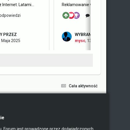
 Internet. Latami...
Reklamowanie wakacji do prostych...
odpowiedzi
7 odpowiedzi
Y PRZEZ
WYBRANY PRZEZ
 Maja 2025
mysc
,
13 Maja 2025
Cała aktywność
ie
ku. Forum jest prowadzone przez doświadczonych