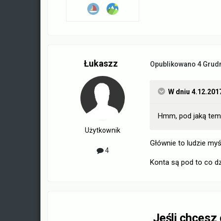
Łukaszz
Opublikowano
4 Grud
W dniu 4.12.201
Hmm, pod jaką tema
Użytkownik
Głównie to ludzie myśl
4
Konta są pod to co dz
Jeśli chcesz