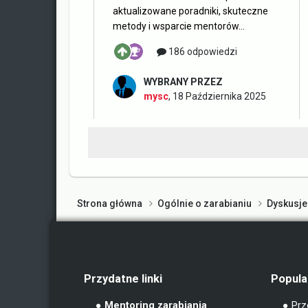
aktualizowane poradniki, skuteczne
metody i wsparcie mentorów...
186 odpowiedzi
WYBRANY PRZEZ
mysc
,
18 Października 2025
Strona główna
Ogólnie o zarabianiu
Dyskusje
Przydatne linki
Popula
● Mentoring zarabiania
● Prz