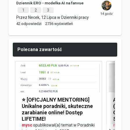
Dziennik ERO - modelka AI na fanvue
1
2
3
Przez
Necek
,
12 Lipca
w
Dzienniki pracy
42
odpowiedzi
2736
wyświetleń
Polecana zawartość
⭐️ [OFICJALNY MENTORING]
Answer
Unikalne poradniki, skuteczne
(AEO) 
zarabianie online! Dostęp
Optimi
LIFETIME!
SEO
mysc
opublikował(a) temat w
Poradniki
mysc
opu