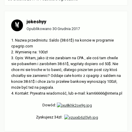
jokeshyy
Opublikowano
30 Grudnia 2017
1. Nazwa przedmiotu: Saldo (38.61$) na koncie w programie
cpagrip.com
2. Wymienię na: 100zł
3. Opis: Witam, jako iż nie zarabiam na CPA , ale coś tam chwile
sie pobawiłem i zarobiłem 38.61$, wypłaty dopiero od 50$. Nie
chce mi sie troche w to bawić, dlatego pisze ten post czy ktoś
chciałby sie zamienic? Oddaje całe konto z cpagrip z saldem na
koncie 38.61$ i chce za to przelew bankowy wynoszący 100zł,
może być też na paypala.
4. Kontakt: Prywatna wiadomość, lub e-mail: kam66666@interia.pl
Dowód:
Zyskujesz 34zł: