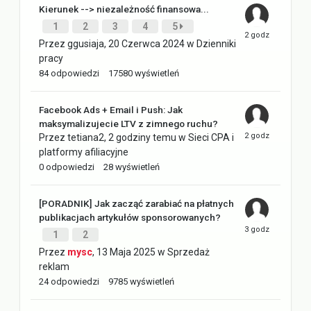
Kierunek --> niezależność finansowa...
1
2
3
4
5
Przez
ggusiaja
,
20 Czerwca 2024
w
Dzienniki
pracy
84
odpowiedzi
17580
wyświetleń
Facebook Ads + Email i Push: Jak
maksymalizujecie LTV z zimnego ruchu?
Przez
tetiana2
,
2 godziny temu
w
Sieci CPA i
platformy afiliacyjne
0
odpowiedzi
28
wyświetleń
[PORADNIK] Jak zacząć zarabiać na płatnych
publikacjach artykułów sponsorowanych?
1
2
Przez
mysc
,
13 Maja 2025
w
Sprzedaż
reklam
24
odpowiedzi
9785
wyświetleń