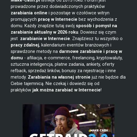
Make-Cash.pl
istnieje od 2013 roku. Forum jest
prowadzone przez doświadczonych praktyków
zarabiania online
i pozostaje w czołówce witryn
promujących
pracę w Internecie
bez wychodzenia z
domu. Każdy znajdzie tutaj swój
sposób i pomysł na
zarabianie
aktualny w 2026 roku
. Dowiesz się czym
jest
zarabianie w
Internecie
. Znajdziesz tu wszystko o
pracy zdalnej
, kalendarium eventów branżowych i
sprawdzone metody na
darmowe zarabianie i pracę w
domu
- afiliacja, e-commerce, freelancing, kryptowaluty,
sztuczna inteligencja, płatne zadania, ankiety, oferty
refback, sprzedaż linków, bonusy za rejestrację i inne
metody.
Zarabiania na własnej stronie
już nie będzie dla
Ciebie tajemnicą. Nie czekaj i dowiedz się od
praktyków
jak można zarabiać w Internecie
!