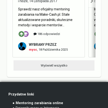
i nisze
,
14 Listopada 2017
Blog Ma
Sprawdź nasz oficjalny mentoring
Internet 
zarabiania na Make-Cash.pl. Stale
Obecnie 
aktualizowane poradniki, skuteczne
w oderwa
metody i wsparcie mentorów...
elementy 
186 odpowiedzi
WYBRANY PRZEZ
W
mysc
,
18 Października 2025
m
Wyświetl wszystko
Przydatne linki
● Mentoring zarabiania online