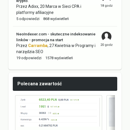
krypto.
Przez
Adixx
,
20 Marca
w
Sieci CPA i
platformy afiliacyjne
5
odpowiedzi
868
wyświetleń
NeoIndexer.com - skuteczne indeksowanie
linków - promocja na start
Przez
Carramba
,
27 Kwietnia
w
Programy i
narzędzia SEO
19
odpowiedzi
1578
wyświetleń
Polecana zawartość