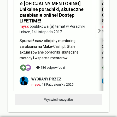
⭐️ [OFICJALNY MENTORING]
Answer
Unikalne poradniki, skuteczne
(AEO) 
zarabianie online! Dostęp
Optimi
LIFETIME!
SEO
mysc
opublikował(a) temat w
Poradniki
mysc
opu
i nisze
,
14 Listopada 2017
Blog Ma
Sprawdź nasz oficjalny mentoring
Internet 
zarabiania na Make-Cash.pl. Stale
Obecnie 
aktualizowane poradniki, skuteczne
w oderwa
metody i wsparcie mentorów...
elementy 
186 odpowiedzi
WYBRANY PRZEZ
W
mysc
,
18 Października 2025
m
Wyświetl wszystko