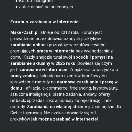
● Bot do Instagram
● Jak zarabiać na poleconych
Forum o zarabianiu w Internecie
Make-Cash.pl
istnieje od 2013 roku. Forum jest
prowadzone przez doświadczonych praktyków
zarabiania online
i pozostaje w czołówce witryn
promujących
pracę w Internecie
bez wychodzenia z
domu. Każdy znajdzie tutaj swój
sposób i pomysł na
zarabianie
aktualny w 2026 roku
. Dowiesz się czym
jest
zarabianie w
Internecie
. Znajdziesz tu wszystko o
pracy zdalnej
, kalendarium eventów branżowych i
sprawdzone metody na
darmowe zarabianie i pracę w
domu
- afiliacja, e-commerce, freelancing, kryptowaluty,
sztuczna inteligencja, płatne zadania, ankiety, oferty
refback, sprzedaż linków, bonusy za rejestrację i inne
metody.
Zarabiania na własnej stronie
już nie będzie dla
Ciebie tajemnicą. Nie czekaj i dowiedz się od
praktyków
jak można zarabiać w Internecie
!