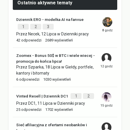
Ostatnio aktywne tematy
Dziennik ERO - modelka AI na fanvue
1
2
3
Przez
Necek
,
12 Lipca
w
Dzienniki pracy
42
odpowiedzi
2689
wyświetleń
Zoomex - Bonus 50$ w BTC i wiele wiecej -
promocja do końca lipca!
Przez
Szparka
,
18 Lipca
w
Giełdy, portfele,
kantory i bitomaty
6
odpowiedzi
1030
wyświetleń
Vinted Resell | Dziennik DC1
1
2
Przez
DC1
,
11 Lipca
w
Dzienniki pracy
25
odpowiedzi
1702
wyświetleń
Sieć afiliacyjna z ofertami neobanków i