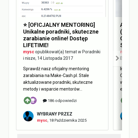
⭐️ [OFICJALNY MENTORING]
Answer
Unikalne poradniki, skuteczne
(AEO) 
zarabianie online! Dostęp
Optimi
LIFETIME!
SEO
mysc
opublikował(a) temat w
Poradniki
mysc
opu
i nisze
,
14 Listopada 2017
Blog Ma
Sprawdź nasz oficjalny mentoring
Internet 
zarabiania na Make-Cash.pl. Stale
Obecnie 
aktualizowane poradniki, skuteczne
w oderwa
metody i wsparcie mentorów...
elementy 
186 odpowiedzi
WYBRANY PRZEZ
W
mysc
,
18 Października 2025
m