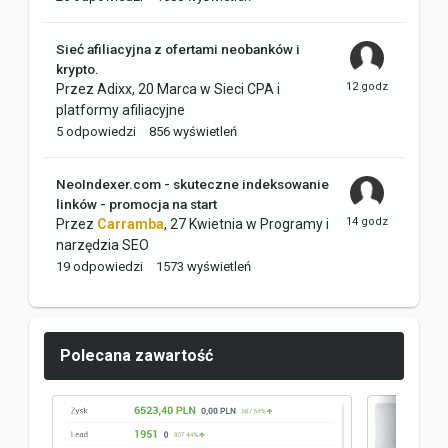
Sieć afiliacyjna z ofertami neobanków i
krypto.
Przez
Adixx
,
20 Marca
w
Sieci CPA i
platformy afiliacyjne
5
odpowiedzi
856
wyświetleń
NeoIndexer.com - skuteczne indeksowanie
linków - promocja na start
Przez
Carramba
,
27 Kwietnia
w
Programy i
narzędzia SEO
19
odpowiedzi
1573
wyświetleń
Polecana zawartość