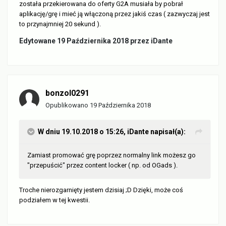
została przekierowana do oferty G2A musiała by pobrał
aplikację/grę i mieć ją włączoną przez jakiś czas ( zazwyczaj jest
to przynajmniej 20 sekund ).
Edytowane
19 Października 2018
przez iDante
bonzol0291
Opublikowano
19 Października 2018
W dniu 19.10.2018 o 15:26,
iDante
napisał(a):
Zamiast promować grę poprzez normalny link możesz go
"przepuścić" przez content locker ( np. od OGads ).
Troche nierozgarnięty jestem dzisiaj ;D Dzięki, może coś
podziałem w tej kwestii.