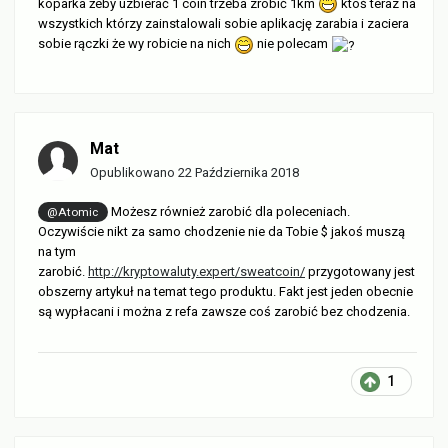
koparka żeby uzbierać 1 coin trzeba zrobić 1km
ktoś teraz na
wszystkich którzy zainstalowali sobie aplikację zarabia i zaciera
sobie rączki że wy robicie na nich
nie polecam
Mat
Opublikowano
22 Października 2018
Możesz również zarobić dla poleceniach.
@Atomic
Oczywiście nikt za samo chodzenie nie da Tobie $ jakoś muszą
na tym
zarobić.
http://kryptowaluty.expert/sweatcoin/
przygotowany jest
obszerny artykuł na temat tego produktu. Fakt jest jeden obecnie
są wypłacani i można z refa zawsze coś zarobić bez chodzenia.
1