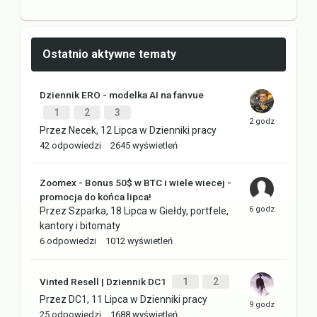
Ostatnio aktywne tematy
Dziennik ERO - modelka AI na fanvue
1
2
3
Przez
Necek
,
12 Lipca
w
Dzienniki pracy
42
odpowiedzi
2645
wyświetleń
Zoomex - Bonus 50$ w BTC i wiele wiecej -
promocja do końca lipca!
Przez
Szparka
,
18 Lipca
w
Giełdy, portfele,
kantory i bitomaty
6
odpowiedzi
1012
wyświetleń
Vinted Resell | Dziennik DC1
1
2
Przez
DC1
,
11 Lipca
w
Dzienniki pracy
25
odpowiedzi
1688
wyświetleń