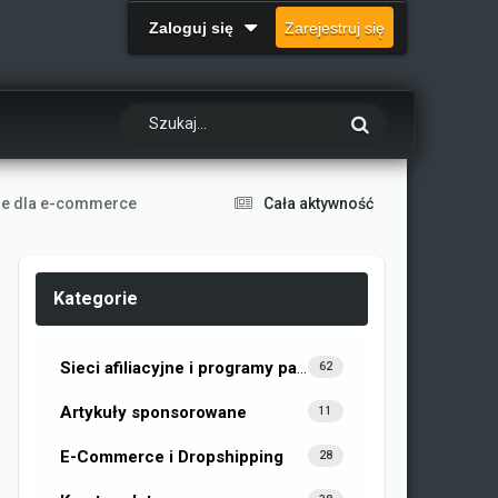
Zaloguj się
Zarejestruj się
line dla e-commerce
Cała aktywność
Kategorie
Sieci afiliacyjne i programy partnerskie
62
Artykuły sponsorowane
11
E-Commerce i Dropshipping
28