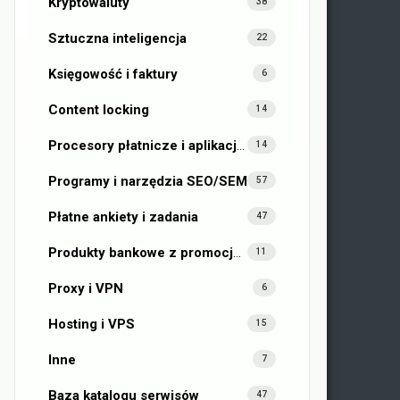
Kryptowaluty
38
Sztuczna inteligencja
22
Księgowość i faktury
6
Content locking
14
Procesory płatnicze i aplikacje fintech
14
Programy i narzędzia SEO/SEM
57
Płatne ankiety i zadania
47
Produkty bankowe z promocjami
11
Proxy i VPN
6
Hosting i VPS
15
Inne
7
Baza katalogu serwisów
47