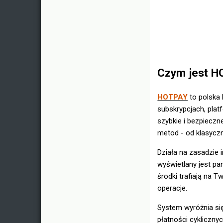
Czym jest HO
HOTPAY
to polska
subskrypcjach, plat
szybkie i bezpieczn
metod - od klasyczn
Działa na zasadzie 
wyświetlany jest pa
środki trafiają na 
operacje.
System wyróżnia si
płatności cykliczny