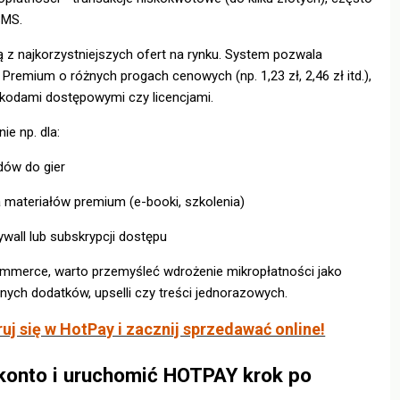
SMS.
 z najkorzystniejszych ofert na rynku. System pozwala
remium o różnych progach cenowych (np. 1,23 zł, 2,46 zł itd.),
z kodami dostępowymi czy licencjami.
ie np. dla:
dów do gier
 materiałów premium (e-booki, szkolenia)
ywall lub subskrypcji dostępu
mmerce, warto przemyśleć wdrożenie mikropłatności jako
bnych dodatków, upselli czy treści jednorazowych.
ruj się w HotPay i zacznij sprzedawać online!
konto i uruchomić HOTPAY krok po