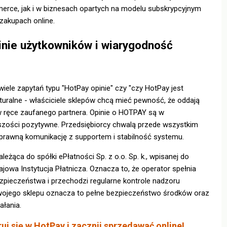
rce, jak i w biznesach opartych na modelu subskrypcyjnym
zakupach online.
inie użytkowników i wiarygodność
wiele zapytań typu "HotPay opinie" czy "czy HotPay jest
turalne - właściciele sklepów chcą mieć pewność, że oddają
w ręce zaufanego partnera. Opinie o HOTPAY są w
zości pozytywne. Przedsiębiorcy chwalą przede wszystkim
sprawną komunikację z supportem i stabilność systemu.
eżąca do spółki ePłatności Sp. z o.o. Sp. k., wpisanej do
ajowa Instytucja Płatnicza. Oznacza to, że operator spełnia
zpieczeństwa i przechodzi regularne kontrole nadzoru
wojego sklepu oznacza to pełne bezpieczeństwo środków oraz
ałania.
ruj się w HotPay i zacznij sprzedawać online!