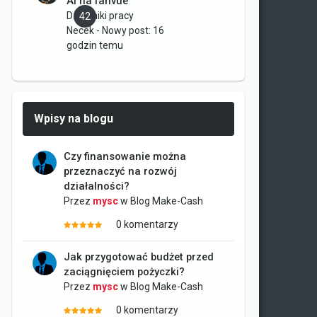
AI na fanvue
Dzienniki pracy
42
Necek
- Nowy post:
16
godzin temu
Wpisy na blogu
Czy finansowanie można
przeznaczyć na rozwój
działalności?
Przez
mysc
w
Blog Make-Cash
0 komentarzy
Jak przygotować budżet przed
zaciągnięciem pożyczki?
Przez
mysc
w
Blog Make-Cash
0 komentarzy