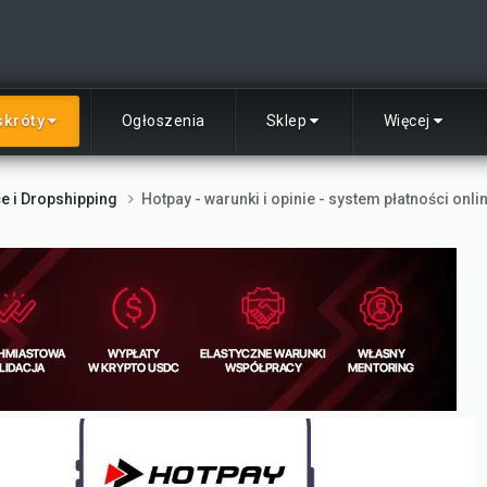
skróty
Ogłoszenia
Sklep
Więcej
 i Dropshipping
Hotpay - warunki i opinie - system płatności on