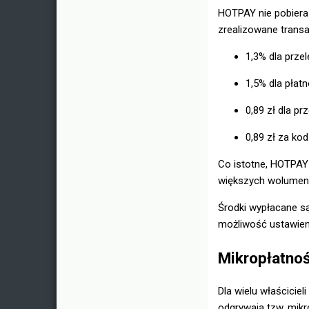
HOTPAY nie pobiera 
zrealizowane transa
1,3% dla prze
1,5% dla płatn
0,89 zł dla p
0,89 zł za ko
Co istotne, HOTPAY 
większych wolumena
Środki wypłacane są
możliwość ustawien
Mikropłatnoś
Dla wielu właściciel
odgrywają tzw. mikr