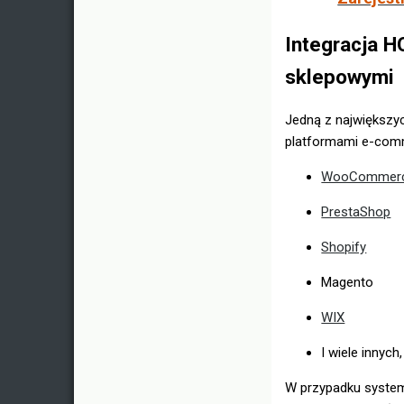
Integracja 
sklepowymi
Jedną z największyc
platformami e-com
WooCommerc
PrestaShop
Shopify
Magento
WIX
I wiele innyc
W przypadku system