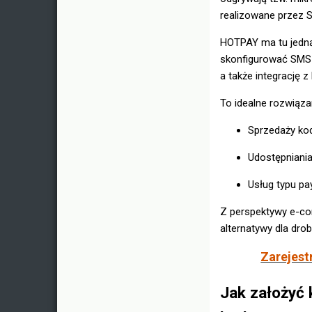
realizowane przez 
HOTPAY ma tu jedną
skonfigurować SMS P
a także integrację 
To idealne rozwiązan
Sprzedaży ko
Udostępniania
Usług typu pa
Z perspektywy e-co
alternatywy dla dro
Zarejest
Jak założyć 