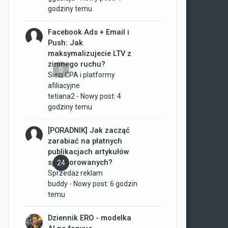
godziny temu
Facebook Ads + Email i
Push: Jak
maksymalizujecie LTV z
zimnego ruchu?
0
Sieci CPA i platformy
afiliacyjne
tetiana2
- Nowy post:
4
godziny temu
[PORADNIK] Jak zacząć
zarabiać na płatnych
publikacjach artykułów
sponsorowanych?
24
Sprzedaż reklam
buddy
- Nowy post:
6 godzin
temu
Dziennik ERO - modelka