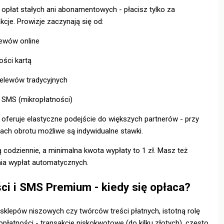
opłat stałych ani abonamentowych - płacisz tylko za
kcje. Prowizje zaczynają się od:
lewów online
ości kartą
rzelewów tradycyjnych
d SMS (mikropłatności)
oferuje elastyczne podejście do większych partnerów - przy
ch obrotu możliwe są indywidualne stawki.
 codziennie, a minimalna kwota wypłaty to 1 zł. Masz też
ia wypłat automatycznych.
ci i SMS Premium - kiedy się opłaca?
i sklepów niszowych czy twórców treści płatnych, istotną rolę
opłatności - transakcje niskokwotowe (do kilku złotych), często