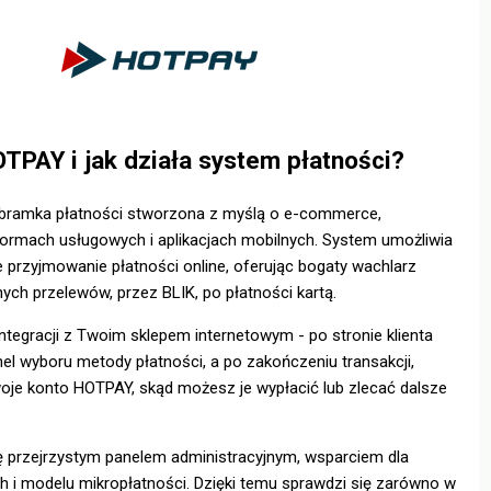
TPAY i jak działa system płatności?
 bramka płatności stworzona z myślą o e-commerce,
formach usługowych i aplikacjach mobilnych. System umożliwia
e przyjmowanie płatności online, oferując bogaty wachlarz
ych przelewów, przez BLIK, po płatności kartą.
integracji z Twoim sklepem internetowym - po stronie klienta
nel wyboru metody płatności, a po zakończeniu transakcji,
Twoje konto HOTPAY, skąd możesz je wypłacić lub zlecać dalsze
ę przejrzystym panelem administracyjnym, wsparciem dla
ch i modelu mikropłatności. Dzięki temu sprawdzi się zarówno w