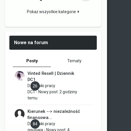
Pokaż wszystkie kategorie
Nowe na forum
Posty
Tematy
Vinted Resell | Dziennik
DC1
Dzienniki pracy
26
DC1
- Nowy post:
2 godziny
temu
Kierunek --> niezależność
finansowa...
Dzienniki pracy
84
ggusiaja
- Nowy post:
4